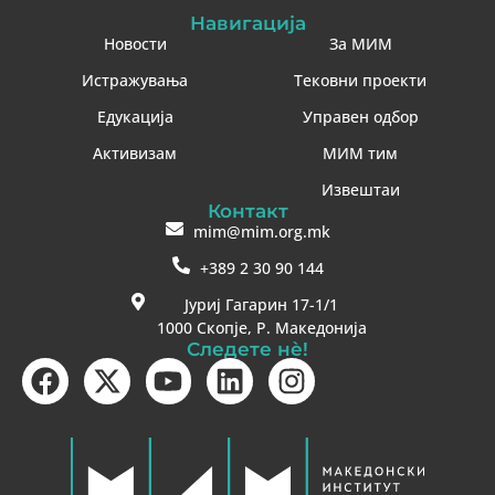
Навигација
Новости
За МИМ
Истражувања
Тековни проекти
Едукација
Управен одбор
Активизам
МИМ тим
Извештаи
Контакт
mim@mim.org.mk
+389 2 30 90 144
Јуриј Гагарин 17-1/1
1000 Скопје, Р. Македонија
Следете нè!