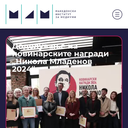
Доделување на
новинарските награди
„Никола Младенов
2024“