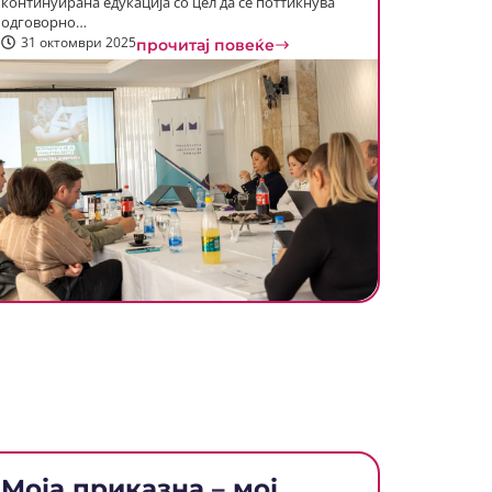
континуирана едукација со цел да се поттикнува
одговорно…
31 октомври 2025
прочитај повеќе
Моја приказна – мој