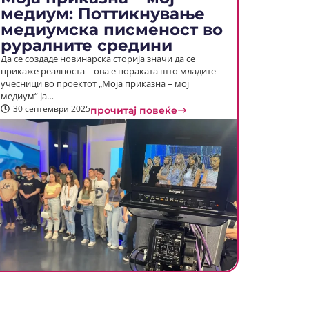
медиум: Поттикнување
медиумска писменост во
руралните средини
Да се создаде новинарска сторија значи да се
прикаже реалноста – ова е пораката што младите
учесници во проектот „Моја приказна – мој
медиум“ ја…
30 септември 2025
прочитај повеќе