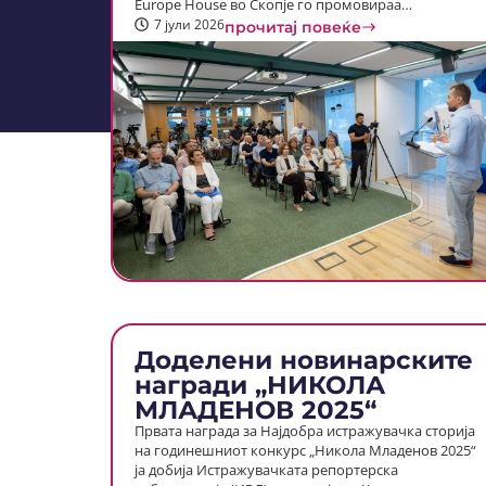
Europe House во Скопје го промовираа…
7 јули 2026
прочитај повеќе
Доделени новинарските
награди „НИКОЛА
МЛАДЕНОВ 2025“
Првата награда за Најдобра истражувачка сторија
на годинешниот конкурс „Никола Младенов 2025“
ja добија Истражувачката репортерска