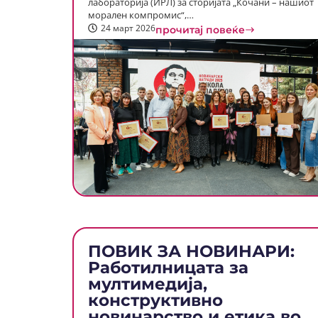
лабораторија (ИРЛ) за сторијата „Кочани – нашиот
морален компромис“,…
24 март 2026
прочитај повеќе
ПОВИК ЗА НОВИНАРИ:
Работилницата за
мултимедија,
конструктивно
новинарство и етика во