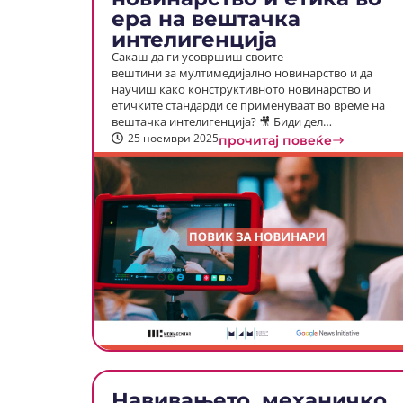
ера на вештачка
интелигенција
Сакаш да ги усовршиш своите
вештини за мултимедијално новинарство и да
научиш како конструктивното новинарство и
етичките стандарди се применуваат во време на
вештачка интелигенција? 🎥 Биди дел…
25 ноември 2025
прочитај повеќе
Навивањето, механичко