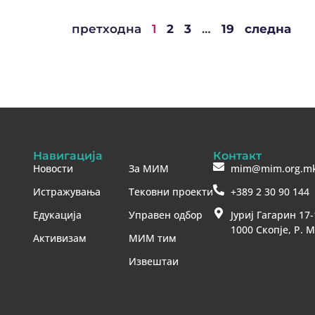
претходна
1
2
3
…
19
следна
Навигација
Контакт
Новости
За МИМ
mim@mim.org.m
Истражувања
Тековни проекти
+389 2 30 90 144
Едукација
Управен одбор
Јуриј Гагарин 17-
1000 Скопје, Р. 
Активизам
МИМ тим
Извештаи