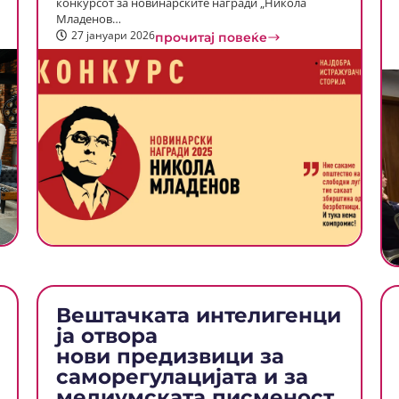
конкурсот за новинарските награди „Никола
Младенов…
27 јануари 2026
прочитај повеќе
Вештачката интелигенци
ја отвора
нови предизвици за
саморегулацијата и за
медиумската писменост