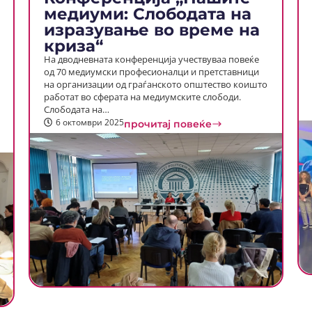
медиуми: Слободата на
изразување во време на
криза“
На дводневната конференција учествуваа повеќе
од 70 медиумски професионалци и претставници
на организации од граѓанското општество коишто
работат во сферата на медиумските слободи.
Слободата на…
6 октомври 2025
прочитај повеќе