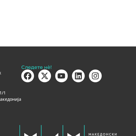
Следете нè!
k
1/1
Македонија