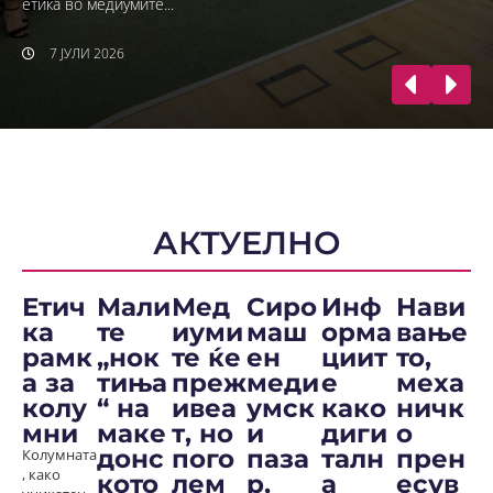
етика во медиумите...
7 ЈУЛИ 2026
АКТУЕЛНО
Етич
Мали
Мед
Сиро
Инф
Нави
ка
те
иуми
маш
орма
вање
рамк
„нок
те ќе
ен
циит
то,
а за
тиња
преж
меди
е
меха
колу
“ на
ивеа
умск
како
ничк
мни
маке
т, но
и
диги
о
донс
пого
паза
талн
прен
Колумната
, како
кото
лем
р,
а
есув