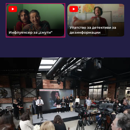
Упатство за детективи за
Инфлуенсер за „смути“
дезинформации