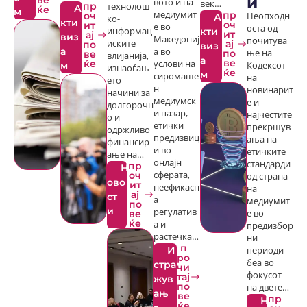
и
ве
вото и на
век…
пр
технолош
А
ќе
м
медиумит
пр
оч
Неопходн
А
ко-
кти
оч
ит
е во
оста од
информац
кти
ит
ај
виз
Македониј
почитува
иските
ај
по
виз
а
а во
по
ње на
ве
влијанија,
а
ве
ќе
услови на
м
Кодексот
изнаоѓањ
ќе
м
сиромаше
на
ето
н
новинарит
начини за
медиумск
е и
долгорочн
и пазар,
најчестите
о и
етички
прекршув
одржливо
предизвиц
ања на
финансир
и во
етичките
ање на…
онлајн
стандарди
пр
Н
оч
сферата,
од страна
ово
ит
неефикасн
на
ај
ст
а
медиумит
по
и
регулатив
ве
е во
ќе
а и
предизбор
растечка…
ни
п
И
периоди
ро
беа во
стра
чи
фокусот
тај
жув
по
на двете…
ањ
ве
пр
Н
ќе