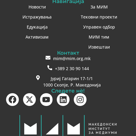
Навигација
Новости
За МИМ
Истражувања
Тековни проекти
Едукација
Управен одбор
Активизам
МИМ тим
Извештаи
Контакт
mim@mim.org.mk
+389 2 30 90 144
Јуриј Гагарин 17-1/1
1000 Скопје, Р. Македонија
Следете нè!