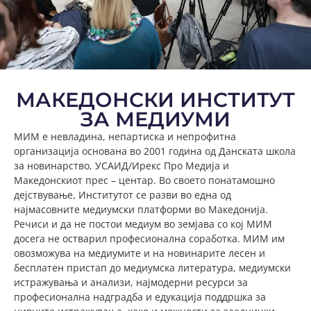
МАКЕДОНСКИ ИНСТИТУТ
ЗА МЕДИУМИ
МИМ е невладина, непартиска и непрофитна
организација основана во 2001 година од Данската школа
за новинарство, УСАИД/Ирекс Про Медија и
Македонскиот прес – центар. Во своето понатамошно
дејствување, Институтот се разви во една од
најмасовните медиумски платформи во Македонија.
Речиси и да не постои медиум во земјава со кој МИМ
досега не остварил професионална соработка. МИМ им
овозможува на медиумите и на новинарите лесен и
бесплатен пристап до медиумска литература, медиумски
истражувања и анализи, најмодерни ресурси за
професионална надградба и едукација поддршка за