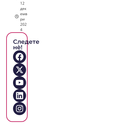
12
дек
емв
ри
202
4
Следете
нè!