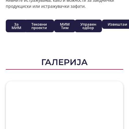
нивните истражувања, како и можности за заеднички
продукциски или истражувачки зафати.
За
Тековни
МИМ
Управен
Извештаи
МИМ
проекти
Тим
одбор
ГАЛЕРИЈА