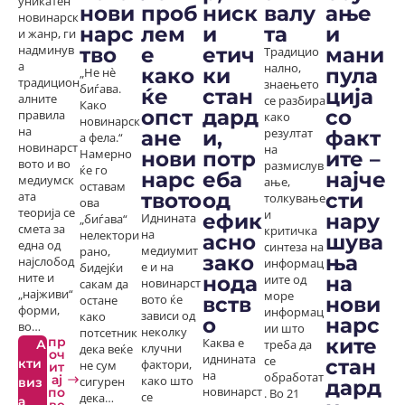
уникатен
нови
проб
ниск
валу
ање
новинарск
нарс
лем
и
та
и
и жанр, ги
тво
е
етич
мани
надминув
Традицио
а
нално,
како
ки
пула
„Не нè
традицион
знаењето
биѓава.
ќе
стан
ција
алните
се разбира
Како
опст
дард
со
правила
како
новинарск
на
ане
и,
факт
резултат
а фела.“
новинарст
на
нови
потр
ите –
Намерно
вото и во
размислув
ќе го
нарс
еба
најче
медиумск
ање,
оставам
твото
од
сти
ата
толкување
ова
теорија се
и
ефик
нару
Иднината
„биѓава“
смета за
критичка
на
нелектори
асно
шува
една од
синтеза на
медиумит
рано,
зако
ња
најслобод
информац
е и на
бидејќи
ните и
нода
на
иите од
новинарст
сакам да
„најживи“
море
вств
нови
вото ќе
остане
форми,
информац
зависи од
како
о
нарс
во…
ии што
неколку
потсетник
ките
пр
Каква е
А
треба да
клучни
дека веќе
оч
иднината
се
стан
кти
фактори,
не сум
ит
на
обработат
ај
како што
виз
сигурен
дард
по
новинарст
. Во 21
се
дека…
а