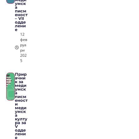
умск
а
писм
еност
– VII
одде
лени
е
12
фев
руа
ри
202
5
Прир
ачни
к за
меди
умск
а
писм
еност
и
меди
умск
а
култу
ра за
V
одде
лени
е