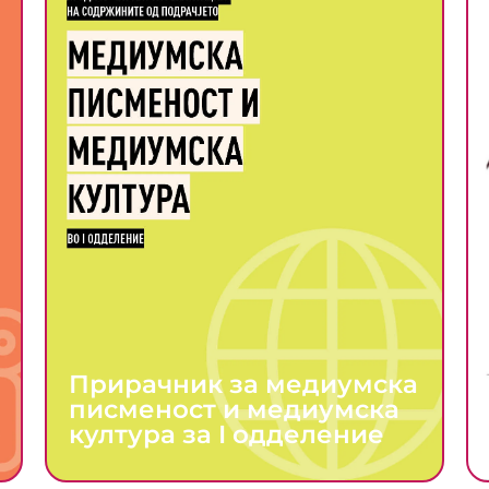
Прирачник за медиумска
писменост и медиумска
култура за I одделение