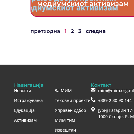
медиумскиот активизам
претходна
1
2
3
следна
Навигација
Контакт
Новости
За МИМ
mim@mim.org.m
Истражувања
Тековни проекти
+389 2 30 90 144
Едукација
Управен одбор
Јуриј Гагарин 17-
1000 Скопје, Р. 
Активизам
МИМ тим
Извештаи