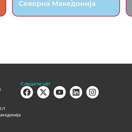
Северна Македонија
Следете нè!
k
1/1
Македонија