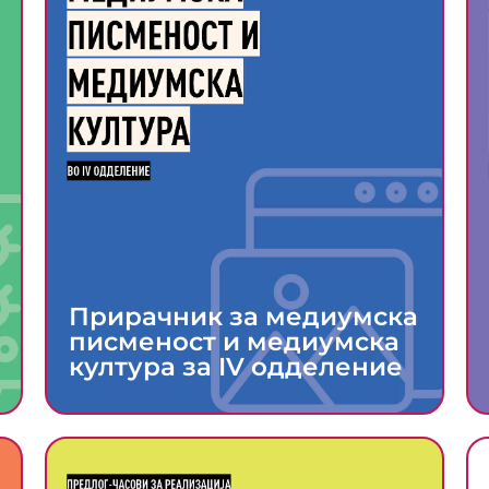
Прирачник за медиумска
писменост и медиумска
култура за IV одделение