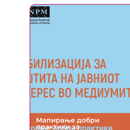
Мапирање добри
практики за