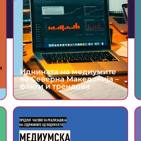
Иднината на медиумите
во Северна Македонија –
факти и трендови