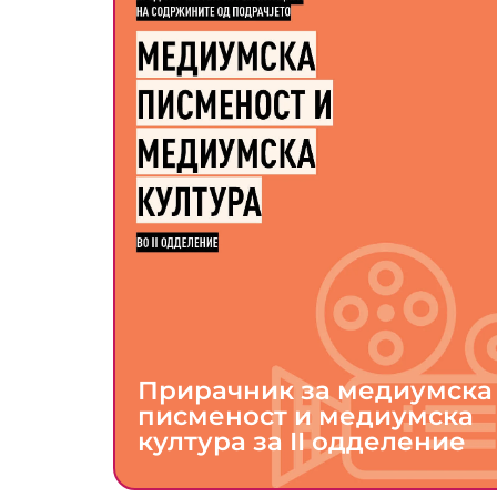
Прирачник за медиумска
писменост и медиумска
култура за II одделение