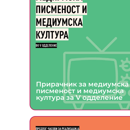
Прирачник за медиумска
писменост и медиумска
култура за V одделение