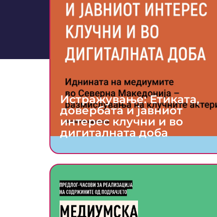
Истражување: Етиката,
довербата и јавниот
интерес клучни и во
дигиталната доба