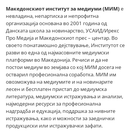
Македонскиот институт за медиуми (МИМ)
е
невладина, непартиска и непрофитна
организација основана во 2001 година од
Данската школа за новинарство, УСАИД/Ирекс
Про Медија и Македонскиот прес – центар. Во
своето понатамошно дејствување, Институтот се
разви во една од најмасовните медиумски
платформи во Македонија. Речиси и да не
постои медиум во земјава со кој МИМ досега не
остварил професионална соработка. МИМ им
овозможува на медиумите и на новинарите
лесен и бесплатен пристап до медиумска
литература, медиумски истражувања и анализи,
најмодерни ресурси за професионална
надградба и едукација, поддршка за нивните
истражувања, како и можности за заеднички
продукциски или истражувачки зафати.