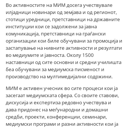
Во активностите на МИМ досега учествувале
илјадници новинари од земјава и од регионот,
стотици уредници, претставници на државните
институции кои се задолжени за јавна
комуникација, претставници на граѓански
организации кои биле обучувани за промоција и
застапување на нивните активности и резултати
во медиумите и јавноста. Околу 1500
наставници од сите основни и средни училишта
беа обучувани за медиумска писменост и
производство на мултимедијални содржини.
МИМ е активен учесник во сите процеси кои ја
засегаат медиумската сфера. Со своите ставови,
дискусија и експертиза редовно учествува и
дава придонес на меѓународни и домашни
средби, проекти, конференции, семинари,
медиумски програми и разни активности кои ја