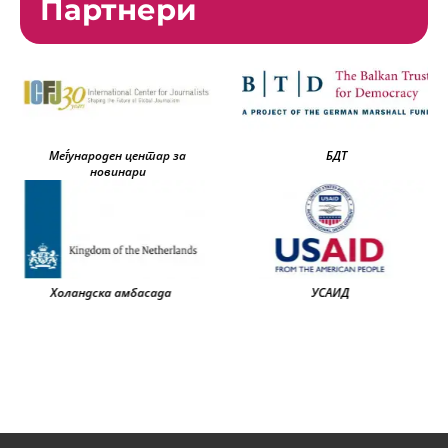
Партнери
Меѓународен центар за
БДТ
новинари
Холандска амбасада
УСАИД