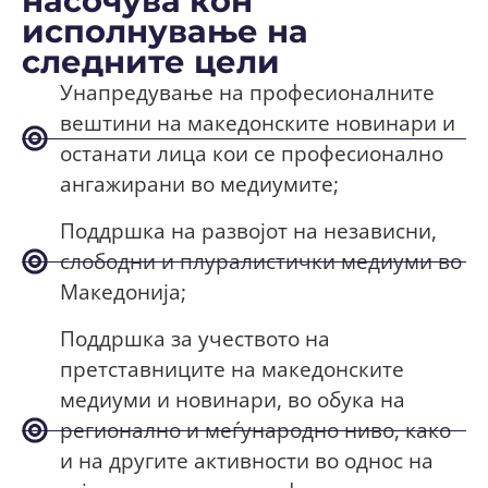
насочува кон
исполнување на
следните цели
Унапредување на професионалните
вештини на македонските новинари и
останати лица кои се професионално
ангажирани во медиумите;
Поддршка на развојот на независни,
слободни и плуралистички медиуми во
Македонија;
Поддршка за учеството на
претставниците на македонските
медиуми и новинари, во обука на
регионално и меѓународно ниво, како
и на другите активности во однос на