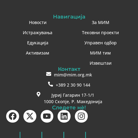
Навигација
Новости
За МИМ
Истражувања
Тековни проекти
Едукација
Управен одбор
Активизам
МИМ тим
Извештаи
Контакт
mim@mim.org.mk
+389 2 30 90 144
Јуриј Гагарин 17-1/1
1000 Скопје, Р. Македонија
Следете нè!