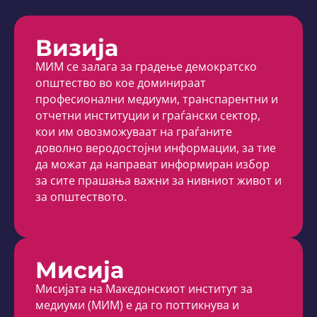
Визија
МИМ се залага за градење демократско
општество во кое доминираат
професионални медиуми, транспарентни и
отчетни институции и граѓански сектор,
кои им овозможуваат на граѓаните
доволно веродостојни информации, за тие
да можат да направат информиран избор
за сите прашања важни за нивниот живот и
за општеството.
Мисија
Мисијата на Македонскиот институт за
медиуми (МИМ) е да го поттикнува и