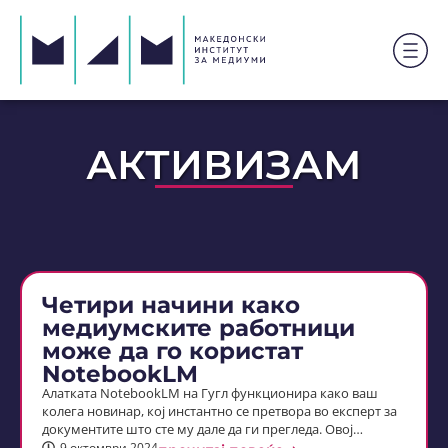
АКТИВИЗАМ
Четири начини како
медиумските работници
може да го користат
NotebookLM
Алатката NotebookLM на Гугл функционира како ваш
колега новинар, кој инстантно се претвора во експерт за
документите што сте му дале да ги прегледа. Овој…
9 октомври 2024