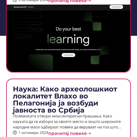
прочитај повеќе
Наука: Како археолошкиот
локалитет Влахо во
Пелагонија ја возбуди
јавноста во Србија
Полемиката отвори низа интересни прашања. Како
науката да се избори за своето место и зошто широките
народни маси одбираат повеќе да веруваат на тоа што…
1 октомври 2024
прочитај повеќе