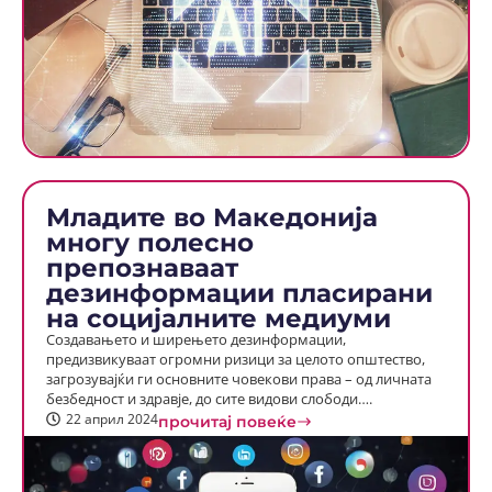
Младите во Македонија
многу полесно
препознаваат
дезинформации пласирани
на социјалните медиуми
Создавањето и ширењето дезинформации,
предизвикуваат огромни ризици за целото општество,
загрозувајќи ги основните човекови права – од личната
безбедност и здравје, до сите видови слободи….
22 април 2024
прочитај повеќе