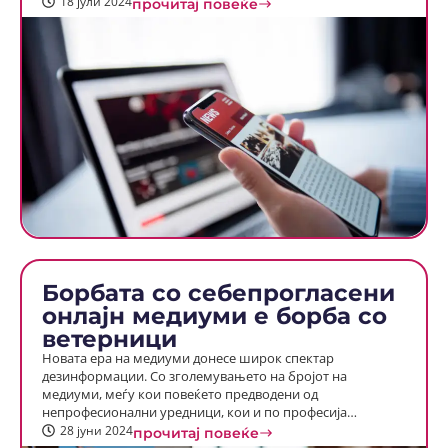
18 јули 2024
прочитај повеќе
Борбата со себепрогласени
онлајн медиуми е борба со
ветерници
Новата ера на медиуми донесе широк спектар
дезинформации. Со зголемувањето на бројот на
медиуми, меѓу кои повеќето предводени од
непрофесионални уредници, кои и по професија…
28 јуни 2024
прочитај повеќе