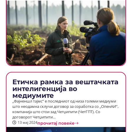
Етичка рамка за вештачката
интелигенција во
медиумите
„Фајненшл тајмс“ е последниот од низа големи медиуми
што неодамна склучи договор за соработка со „ОпенАИ“,
компанија што стои зад Четџипити (ЧетГПТ). Со
договорот Четџипити…
13 мај 2024
прочитај повеќе