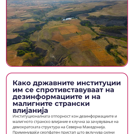
Како државните институции
им се спротивставуваат на
дезинформациите и на
малигните странски
влијанија
Институционалната отпорност кон дезинформациите и
малигното странско влијание е клучна за зачувување на
демократската структура на Северна Македонија.
Применувајќи сеопфатен пристап што вклучува силни