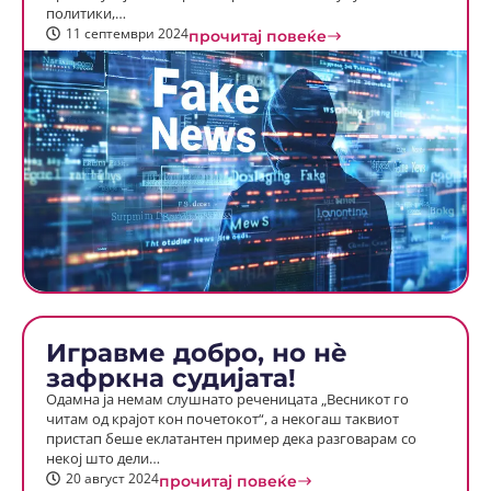
политики,…
11 септември 2024
прочитај повеќе
Игравме добро, но нѐ
зафркна судијата!
Одамна ја немам слушнато реченицата „Весникот го
читам од крајот кон почетокот“, а некогаш таквиот
пристап беше еклатантен пример дека разговарам со
некој што дели…
20 август 2024
прочитај повеќе