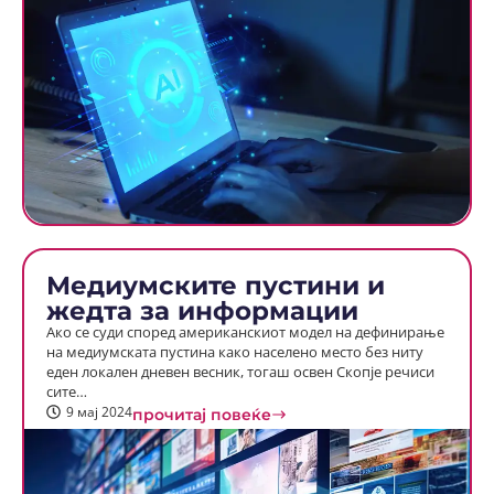
Медиумските пустини и
жедта за информации
Ако се суди според американскиот модел на дефинирање
на медиумската пустина како населено место без ниту
еден локален дневен весник, тогаш освен Скопје речиси
сите…
9 мај 2024
прочитај повеќе