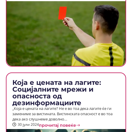
Која е цената на лагите:
Социјалните мрежи и
опасноста од
дезинформациите
„Која е цената на лагите? Не е во тоа дека лагите ќе ги
замениме за вистината. Вистинската опасност е во тоа
дека ако слушнеме доволно…
30 јули 2024
прочитај повеќе