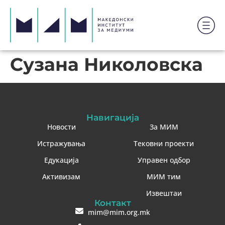
Сузана Николовска
Навигација
Новости
За МИМ
Истражувања
Тековни проекти
Едукација
Управен одбор
Активизам
МИМ тим
Извештаи
Контакт
mim@mim.org.mk