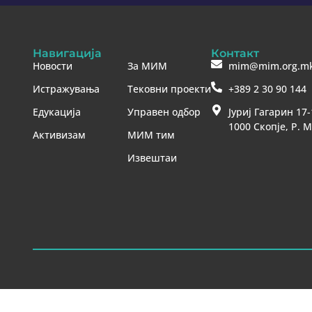
Навигација
Контакт
Новости
За МИМ
mim@mim.org.m
Истражувања
Тековни проекти
+389 2 30 90 144
Едукација
Управен одбор
Јуриј Гагарин 17-
1000 Скопје, Р. 
Активизам
МИМ тим
Извештаи