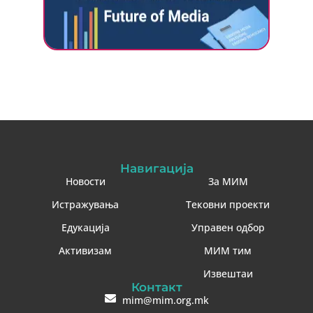
Навигација
Новости
За МИМ
Истражувања
Тековни проекти
Едукација
Управен одбор
Активизам
МИМ тим
Извештаи
Контакт
mim@mim.org.mk