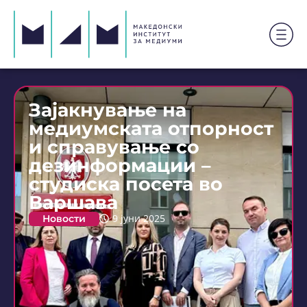
Зајакнување на
медиумската отпорност
и справување со
дезинформации –
студиска посета во
Варшава
Новости
9 јуни 2025