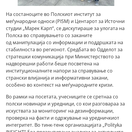
На состаноците во Полскиот институт за
меѓународни односи (PISM) и Центарот за Источни
студии „Марек Карп“, се дискутираше за улогата на
Полска во справувањето со заканите
од манипулација со информации и поддршката на
стабилноста во регионот. Средбата во Одделот за
стратешки комуникација при Министерството за
надворешни работи беше посветена на
институционалните напори за справување со
странски влијанија и информативни закани,
особено во контекст на меѓународните кризи.
Во рамки на посетата, учесниците се сретнаа со
полски новинари и уредници, со кои разговараа за
искуствата за мониторинг на дезинформации,
проверка на факти и одржување на уредничкиот
интегритет. Во тинк-тенк организацијата „Polityka
INSIGHT“ беа презентирани анализи за актуелните