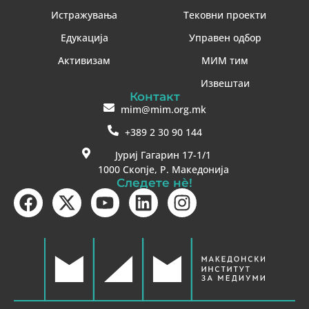
Истражувања
Тековни проекти
Едукација
Управен одбор
Активизам
МИМ тим
Извештаи
Контакт
mim@mim.org.mk
+389 2 30 90 144
Јуриј Гагарин 17-1/1
1000 Скопје, Р. Македонија
Следете нè!