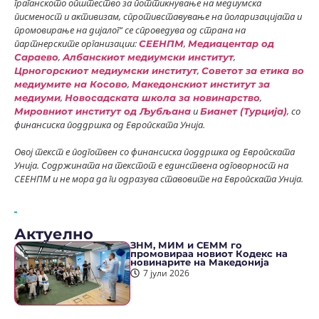
граѓанското општество за поттикнување на медиумска
писменост и активизам, спротивставување на поларизацијата и
промовирање на дијалог“ се спроведува од страна на
партнерските организации:
,
СЕЕНПМ
Медиацентар од
,
,
Сараево
Албанскиот медиумски институт
,
Црногорскиот медиумски институт
Советот за етика во
,
медиумите на Косово
Македонскиот институт за
,
,
медиуми
Новосадската школа за новинарство
и
, со
Мировниот институт од Љубљана
Бианет (Турција)
финансиска поддршка од Европската Унија.
Овој текст е подготвен со финансиска поддршка од Европската
Унија. Содржината на текстот е единствена одговорност на
СЕЕНПМ и не мора да ги одразува ставовите на Европската Унија.
Актуелно
ЗНМ, МИМ и СЕММ го
промовираа новиот Кодекс на
новинарите на Македонија
7 јули 2026