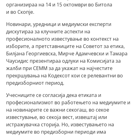
организираа на 14 и 15 октомври во Битола
и во Скопје.
Новинари, уредници и медиумски експерти
дискутираа за клучните аспекти на
професионалното известување во контекст на
изборите, а претставниците на Советот за етика,
Билјана Георгиевска, Мирче Адамчевски и Тамара
Чаусидис презентираа одлуки на Комисијата за
жалби при СЕММ за да укажат на најчестите
прекршувања на Кодексот кои се релевантни во
предизборниот период.
Учесниците се согласија дека етиката и
професионализмот во работењето на медиумите и
на новинарите се важни секогаш, во секое
известување, во секоја вест, извештај или
истражувачка сторија. Но, известувањето на
медиумите во предизборни периоди има