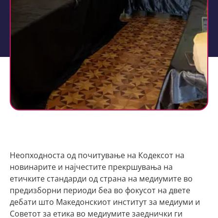
Неопходноста од почитување на Кодексот на
новинарите и најчестите прекршувања на
етичките стандарди од страна на медиумите во
предизборни периоди беа во фокусот на двете
дебати што Македонскиот институт за медиуми и
Советот за етика во медиумите заеднички ги