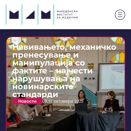
Навивањето, механичко
пренесување и
манипулација со
фактите – најчести
нарушувања на
новинарските
стандарди
Новости
17 октомври 2025