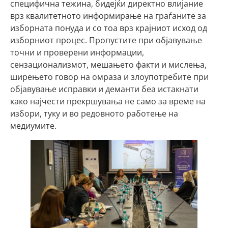
специфична тежина, бидејќи директно влијание
врз квалитетното информирање на граѓаните за
изборната понуда и со тоа врз крајниот исход од
изборниот процес. Пропустите при објавување
точни и проверени информации,
сензационализмот, мешањето факти и мислења,
ширењето говор на омраза и злоупотребите при
објавување исправки и деманти беа истакнати
како најчести прекршувања не само за време на
избори, туку и во редовното работење на
медиумите.