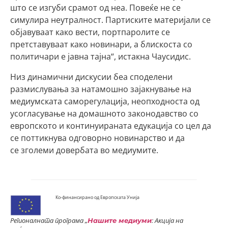
што се изгуби срамот од неа. Повеќе не се
симулира неутралност. Партиските материјали се
објавуваат како вести, портпаролите се
претставуваат како новинари, а блискоста со
политичари е јавна тајна“, истакна Чаусидис.
Низ динамични дискусии беа споделени
размислувања за натамошно зајакнување на
медиумската саморегулација, неопходноста од
усогласување на домашното законодавство со
европското и континуираната едукација со цел да
се поттикнува одговорно новинарство и да
се зголеми довербата во медиумите.
Ко-финансирано од Европската Унија
Регионалната програма „
: Акција на
Нашите медиуми