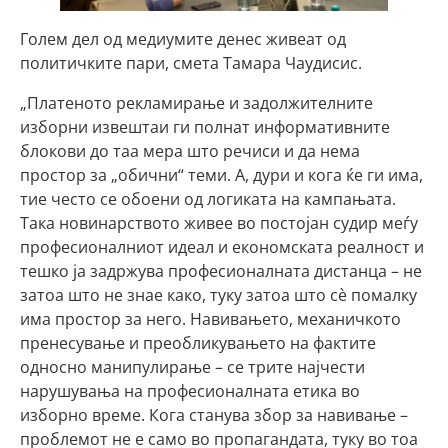
Голем дел од медиумите денес живеат од
политичките пари, смета Тамара Чаудисис.
„Платеното рекламирање и задолжителните
изборни извештаи ги полнат информативните
блокови до таа мера што речиси и да нема
простор за „обични“ теми. А, дури и кога ќе ги има,
тие често се обоени од логиката на кампањата.
Така новинарството живее во постојан судир меѓу
професионалниот идеал и економската реалност и
тешко ја задржува професионалната дистанца – не
затоа што не знае како, туку затоа што сè помалку
има простор за него. Навивањето, механичкото
пренесување и преобликувањето на фактите
односно манипулирање – се трите најчести
нарушувања на професионалната етика во
изборно време. Кога станува збор за навивање –
проблемот не е само во пропагандата, туку во тоа