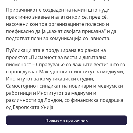
Прирачникот е создаден на начин што нуди
практично знаење и алатки кои се, пред сè,
насочени кон тоа организациите полесно и
поефикасно да ја „кажат својата приказна“ и да
подготват план за комуникација со јавноста.
Публикацијата е продуцирана во рамки на
проектот „Писменост за вести и дигитална
писменост – Справување со лажните вести“ што го
спроведуваат Македонскиот институт за медиуми,
Институтот за комуникациски студии,
Самостојниот синдикат на новинари и медиумски
работници и Институтот за медиуми и
различности од Лондон, со финансиска поддршка
од Европската Унија.
Превземи прирачник