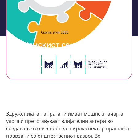
Граѓанскиот сектор како
ефикасен комуникатор –
Стратегиски настап и
техники за влијание
Здруженијата на граѓани имаат мошне значајна
улога и претставуваат влијателни актери во
создавањето свесност за широк спектар прашања
поврзани со општествениот развој. Во