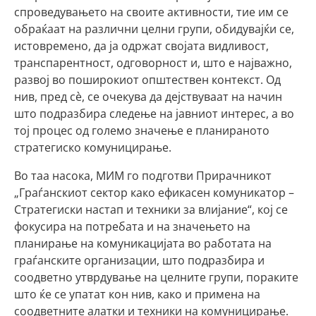
спроведувањето на своите активности, тие им се
обраќаат на различни целни групи, обидувајќи се,
истовремено, да ја одржат својата видливост,
транспарентност, одговорност и, што е најважно,
развој во поширокиот општествен контекст. Од
нив, пред сè, се очекува да дејствуваат на начин
што подразбира следење на јавниот интерес, а во
тој процес од големо значење е планираното
стратегиско комуницирање.
Во таа насока, МИМ го подготви Прирачникот
„Граѓанскиот сектор како ефикасен комуникатор –
Стратегиски настап и техники за влијание“, кој се
фокусира на потребата и на значењето на
планирање на комуникацијата во работата на
граѓанските организации, што подразбира и
соодветно утврдување на целните групи, пораките
што ќе се упатат кон нив, како и примена на
соодветните алатки и техники на комуницирање.