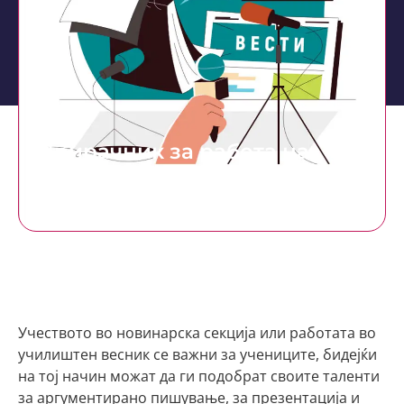
Прирачник за работа на
училишните медиумски
клубови
Учеството во новинарска секција или работата во
училиштен весник се важни за учениците, бидејќи
на тој начин можат да ги подобрат своите таленти
за аргументирано пишување, за презентација и