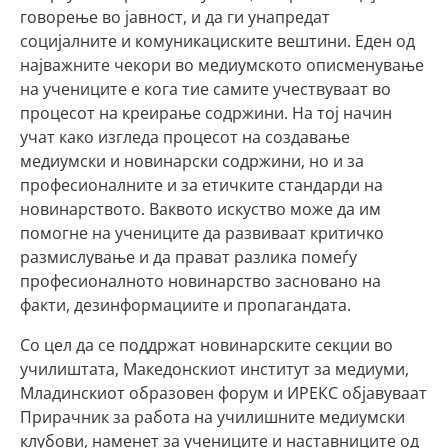
говорење во јавност, и да ги унапредат
социјалните и комуникациските вештини. Еден од
најважните чекори во медиумското описменување
на учениците е кога тие самите учествуваат во
процесот на креирање содржини. На тој начин
учат како изгледа процесот на создавање
медиумски и новинарски содржини, но и за
професионалните и за етичките стандарди на
новинарството. Ваквото искуство може да им
помогне на учениците да развиваат критичко
размислување и да прават разлика помеѓу
професионалното новинарство засновано на
факти, дезинформациите и пропагандата.
Со цел да се поддржат новинарските секции во
училиштата, Македонскиот институт за медиуми,
Младинскиот образовен форум и ИРЕКС објавуваат
Прирачник за работа на училишните медиумски
клубови, наменет за учениците и наставниците од