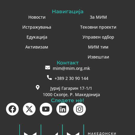
Навигација
Новости
За МИМ
Истражувања
Тековни проекти
Едукација
Управен одбор
Активизам
МИМ тим
Извештаи
Контакт
mim@mim.org.mk
+389 2 30 90 144
Јуриј Гагарин 17-1/1
1000 Скопје, Р. Македонија
Следете нè!