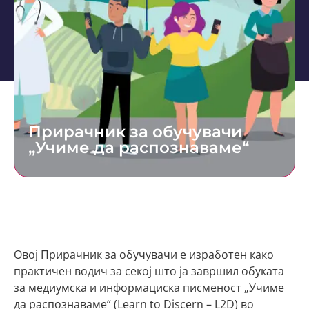
Прирачник за обучувачи
„Учиме да распознаваме“
Овој Прирачник за обучувачи е изработен како
практичен водич за секој што ја завршил обуката
за медиумска и информациска писменост „Учиме
да распознаваме“ (Learn to Discern – L2D) во