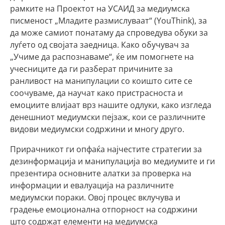
рамките на Проектот на УСАИД за медиумска
писменост „Младите размислуваат“ (YouThink), за
да може самиот понатаму да спроведува обуки за
луѓето од својата заедница. Како обучувач за
„Учиме да распознаваме“, ќе им помогнете на
учесниците да ги разберат причините за
ранливост на манипулации со коишто сите се
соочуваме, да научат како пристрасноста и
емоциите влијаат врз нашите одлуки, како изгледа
денешниот медиумски пејзаж, кои се различните
видови медиумски содржини и многу друго.
Прирачникот ги опфаќа најчестите стратегии за
дезинформација и манипулација во медиумите и ги
презентира основните алатки за проверка на
информации и евалуација на различните
медиумски пораки. Овој процес вклучува и
градење емоционална отпорност на содржини
што содржат елементи на медиумска