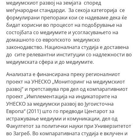
медиумскиот развој на земјата според
меѓународни стандарди. За секоја категорија се
формулирани препораки кои се надеваме дека ќе
бидат корисни во процесот на подобрување на
состојбата со медиумите и усогласувањето на
домашното со европското медиумско
законодавство. Националната студија е доставена
до сите релевантни институции со надлежности во
медиумската сфера и до медиумите.
Анализата е финансирана преку регионалниот
проект на УНЕСКО „Мониторинг на медиумскиот
развој“ и претставува прв дел од компаративниот
проект „Имплементација на индикаторите на
УНЕСКО за медиумски развој во Југоисточна
Европа“ (2011) што го предводи Центарот за
истражување медиуми и комуникации, дел од
Факултетот за политички науки при Универзитетот
во Загреб. Во компаративната студија е вклучен и