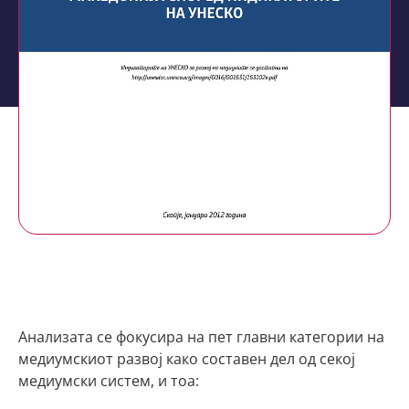
Aнализа „Развојот на
медиумите во Македонија
според индикаторите на
УНЕСКО“
Aнализата се фокусира на пет главни категории на
медиумскиот развој како составен дел од секој
медиумски систем, и тоа: