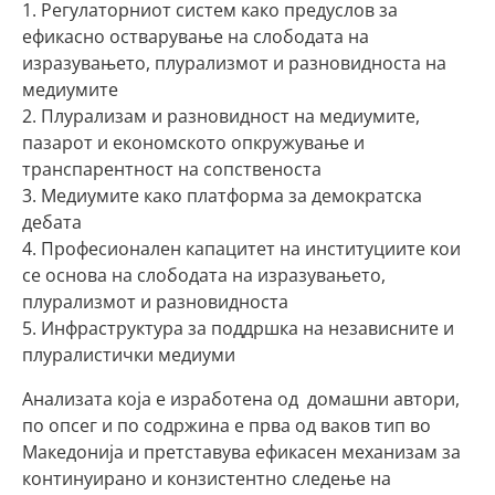
1. Регулаторниот систем како предуслов за
ефикасно остварување на слободата на
изразувањето, плурализмот и разновидноста на
медиумите
2. Плурализам и разновидност на медиумите,
пазарот и економското опкружување и
транспарентност на сопственоста
3. Медиумите како платформа за демократска
дебата
4. Професионален капацитет на институциите кои
се основа на слободата на изразувањето,
плурализмот и разновидноста
5. Инфраструктура за поддршка на независните и
плуралистички медиуми
Анализата која е изработена од домашни автори,
по опсег и по содржина е прва од ваков тип во
Македонија и претставува ефикасен механизам за
континуирано и конзистентно следење на