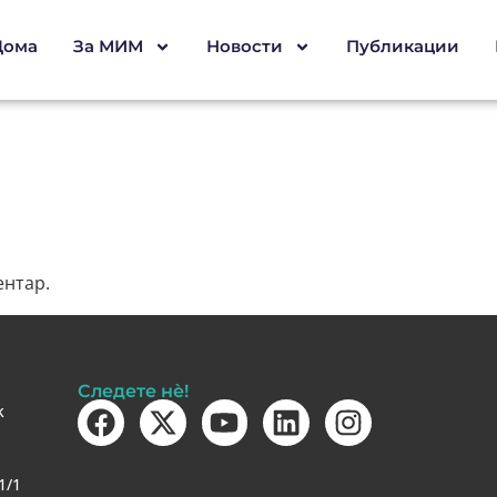
Дома
За МИМ
Новости
Публикации
ентар.
Следете нè!
k
1/1