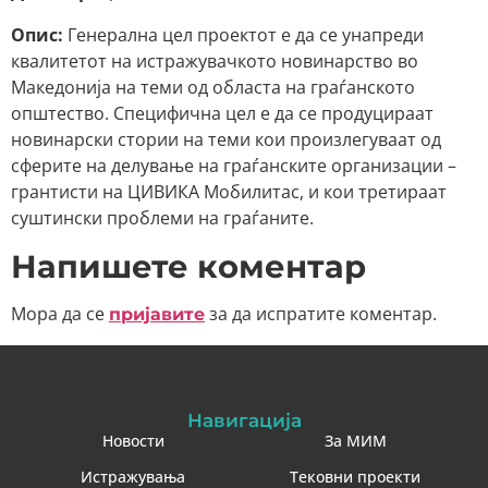
Опис:
Генерална цел проектот е да се унапреди
квалитетот на истражувачкото новинарство во
Македонија на теми од областа на граѓанското
општество. Специфична цел е да се продуцираат
новинарски стории на теми кои произлегуваат од
сферите на делување на граѓанските организации –
грантисти на ЦИВИКА Мобилитас, и кои третираат
суштински проблеми на граѓаните.
Напишете коментар
Мора да се
за да испратите коментар.
пријавите
Навигација
Новости
За МИМ
Истражувања
Тековни проекти