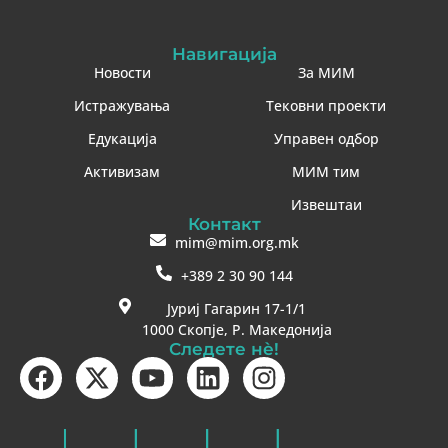
Навигација
Новости
За МИМ
Истражувања
Тековни проекти
Едукација
Управен одбор
Активизам
МИМ тим
Извештаи
Контакт
mim@mim.org.mk
+389 2 30 90 144
Јуриј Гагарин 17-1/1
1000 Скопје, Р. Македонија
Следете нè!