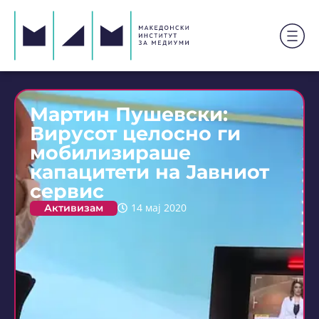
Мартин Пушевски:
Вирусот целосно ги
мобилизираше
капацитети на Јавниот
сервис
Активизам
14 мај 2020