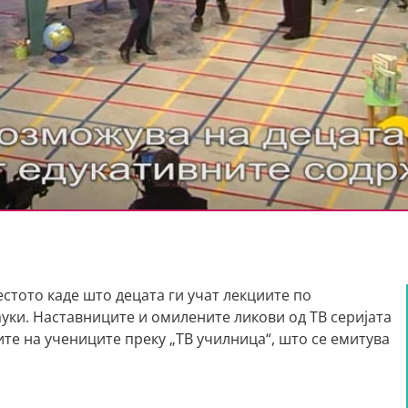
стото каде што децата ги учат лекциите по
уки. Наставниците и омилените ликови од ТВ серијата
ите на учениците преку „ТВ училница“, што се емитува