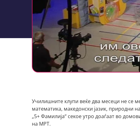
Училишните клупи веќе два месеци не се ме
математика, македонски јазик, природни на
„5+ Фамилија“ секое утро доаѓаат во домов
на МРТ.