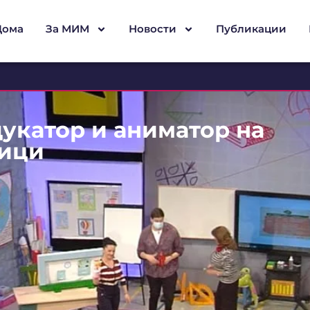
Дома
За МИМ
Новости
Публикации
дукатор и аниматор на
ници