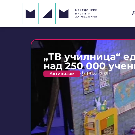
„ТВ училница“ е
над 250 000 уче
Активизам
19 мај 2020