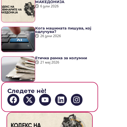
МАКЕДОНИЈА
6 јули 2026
Кога машината пишува, кој
одлучува?
26 јуни 2026
Етичка рамка за колумни
21 мај 2026
Следете нè!