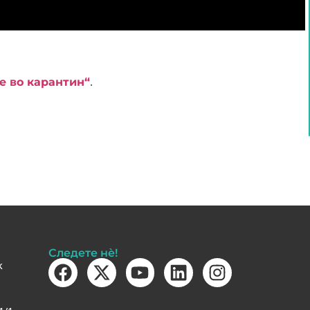
.
е во карантин“
Следете нè!
k