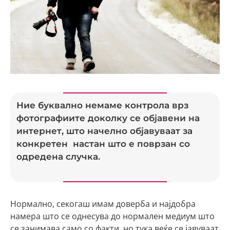
Ние буквално немаме контрола врз
фотографиите доколку се објавени на
интернет, што начелно објавуваат за
конкретен настан што е поврзан со
одредена случка.
Нормално, секогаш имам доверба и најдобра
намера што се однесува до нормален медиум што
се занимава само со факти, но тука веќе се јавуваат