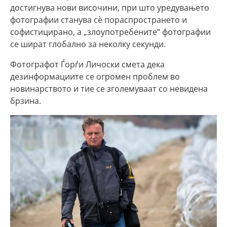
достигнува нови височини, при што уредувањето
фотографии станува сè пораспространето и
софистицирано, а „злоупотребените“ фотографии
се шират глобално за неколку секунди.
Фотографот Ѓорѓи Личоски смета дека
дезинформациите се огромен проблем во
новинарството и тие се зголемуваат со невидена
брзина.