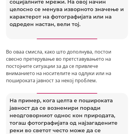
социјалните мрежи. На овој начин
целосно се менува изворното значење и
карактерот на фотографијата или на
одреден настан, вели тој.
Во оваа смисла, како што дополнува, постои
свесно претерување во претставувањето на
постојните ситуации за да се привлече
вниманието на носителите на одлуки или на
пошироката јавност за некој проблем.
На пример, кога целта е пошироката
јавност да се вознемири поради
неодговорниот однос кон природата,
тогаш фотографијата од најзагадените
реки во светот често може да се