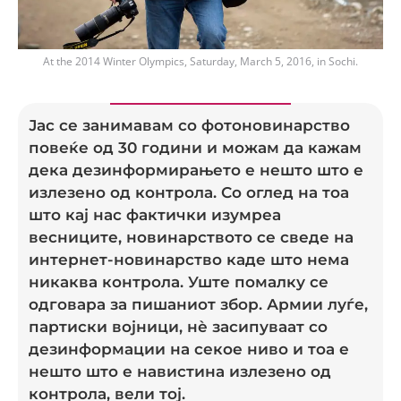
At the 2014 Winter Olympics, Saturday, March 5, 2016, in Sochi.
Јас се занимавам со фотоновинарство
повеќе од 30 години и можам да кажам
дека дезинформирањето е нешто што е
излезено од контрола. Со оглед на тоа
што кај нас фактички изумреа
весниците, новинарството се сведе на
интернет-новинарство каде што нема
никаква контрола. Уште помалку се
одговара за пишаниот збор. Армии луѓе,
партиски војници, нè засипуваат со
дезинформации на секое ниво и тоа е
нешто што е навистина излезено од
контрола, вели тој.