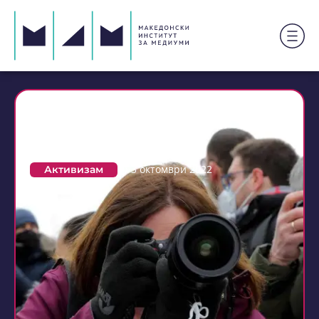
Дезинформациите низ
објективот на
фотоапаратот
Активизам
3 октомври 2022