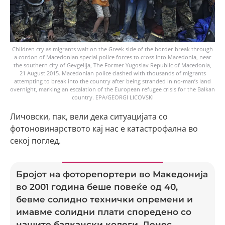
Children cry as migrants wait on the Greek side of the border break through
a cordon of Macedonian special police forces to cross into Macedonia, near
the southern city of Gevgelija, The Former Yugoslav Republic of Macedonia,
21 August 2015. Macedonian police clashed with thousands of migrants
attempting to break into the country after being stranded in no-man’s land
overnight, marking an escalation of the European refugee crisis for the Balkan
country. EPA/GEORGI LICOVSKI
Личовски, пак, вели дека ситуацијата со
фотоновинарството кај нас е катастрофална во
секој поглед.
Бројот на фоторепортери во Македонија
во 2001 година беше повеќе од 40,
бевме солидно технички опремени и
имавме солидни плати споредено со
нашите балкански колеги. Денес,