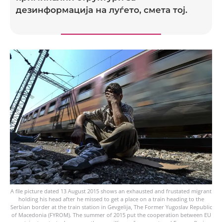
дезинформација на луѓето, смета тој.
A file picture dated 13 August 2015 shows an exhausted and frustated migrant
holding his head after he missed to get a place on a train heading to the
Serbian border at the train station in Gevgelija, The Former Yugoslav Republic
of Macedonia (FYROM). The summer of 2015 put the cooperation between EU