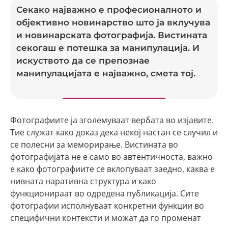
Секако најважно е професионалното и
објективно новинарство што ја вклучува
и новинарската фотографија. Вистината
секогаш е потешка за манипулација. И
искуството да се препознае
манипулацијата е најважно, смета тој.
Фотографиите ја зголемуваат вербата во изјавите.
Тие служат како доказ дека некој настан се случил и
се полесни за меморирање. Вистината во
фотографијата не е само во автентичноста, важно
е како фотографиите се вклопуваат заедно, каква е
нивната наративна структура и како
функционираат во одредена публикација. Сите
фотографии исполнуваат конкретни функции во
специфични контексти и можат да го променат