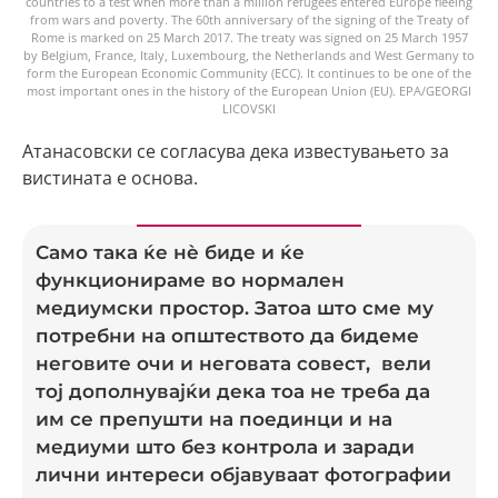
countries to a test when more than a million refugees entered Europe fleeing
from wars and poverty. The 60th anniversary of the signing of the Treaty of
Rome is marked on 25 March 2017. The treaty was signed on 25 March 1957
by Belgium, France, Italy, Luxembourg, the Netherlands and West Germany to
form the European Economic Community (ECC). It continues to be one of the
most important ones in the history of the European Union (EU). EPA/GEORGI
LICOVSKI
Атанасовски се согласува дека известувањето за
вистината е основа.
Само така ќе нè биде и ќе
функционираме во нормален
медиумски простор. Затоа што сме му
потребни на општеството да бидеме
неговите очи и неговата совест, вели
тој дополнувајќи дека тоа не треба да
им се препушти на поединци и на
медиуми што без контрола и заради
лични интереси објавуваат фотографии