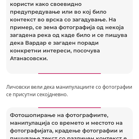
користи како своевидно
предупредување или во кој било
контекст во врска со загадување. На
пример, се зема фотографија од некоја
загадена река од каде било и се пишува
дека Вардар е загаден поради
конкретни интереси, посочува
Атанасовски.
Личовски вели дека манипулациите со фотографии
се присутни секојдневно.
Фотошопирање на фотографиите,
манипулација со времето и местото на
фотографијата, крадење фотографии и
пишување текст со различен контекст е