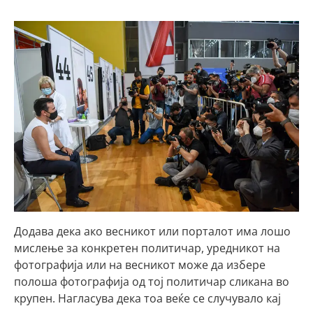
Додава дека ако весникот или порталот има лошо
мислење за конкретен политичар, уредникот на
фотографија или на весникот може да избере
полоша фотографија од тој политичар сликана во
крупен. Нагласува дека тоа веќе се случувало кај