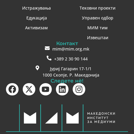
Истражувања
Тековни проекти
Едукација
Управен одбор
Активизам
МИМ тим
Извештаи
Контакт
mim@mim.org.mk
+389 2 30 90 144
Јуриј Гагарин 17-1/1
1000 Скопје, Р. Македонија
Следете нè!