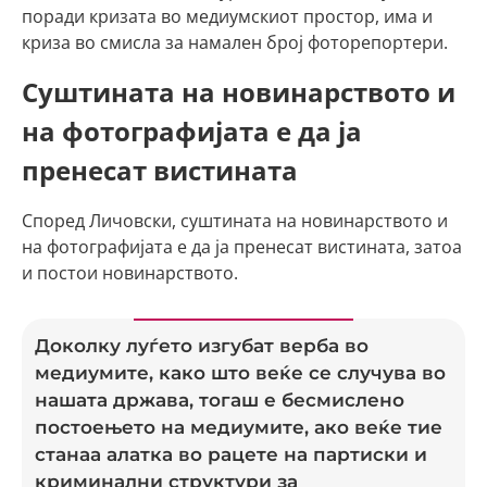
поради кризата во медиумскиот простор, има и
криза во смисла за намален број фоторепортери.
Суштината на новинарството и
на фотографијата е да ја
пренесат вистината
Според Личовски, суштината на новинарството и
на фотографијата е да ја пренесат вистината, затоа
и постои новинарството.
Доколку луѓето изгубат верба во
медиумите, како што веќе се случува во
нашата држава, тогаш е бесмислено
постоењето на медиумите, ако веќе тие
станаа алатка во рацете на партиски и
криминални структури за