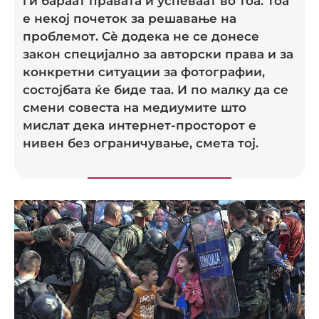
ги бараат правата и успеваат во тоа. Тоа
е некој почеток за решавање на
проблемот. Сè додека не се донесе
закон специјално за авторски права и за
конкретни ситуации за фотографии,
состојбата ќе биде таа. И по малку да се
смени совеста на медиумите што
мислат дека интернет-просторот е
нивен без ограничување, смета тој.