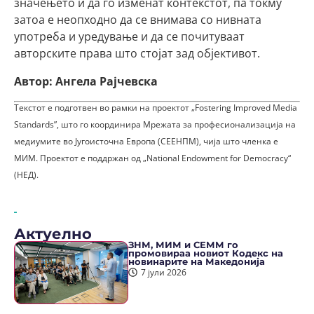
значењето и да го изменат контекстот, па токму
затоа е неопходно да се внимава со нивната
употреба и уредување и да се почитуваат
авторските права што стојат зад објективот.
Автор: Ангела Рајчевска
Текстот е подготвен во рамки на проектот „Fostering Improved Media
Standards”, што го координира Мрежата за професионализација на
медиумите во Југоисточна Европа (СЕЕНПМ), чија што членка е
МИМ. Проектот е поддржан од „National Endowment for Democracy“
(НЕД).
Актуелно
ЗНМ, МИМ и СЕММ го
промовираа новиот Кодекс на
новинарите на Македонија
7 јули 2026