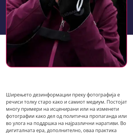
Ширењето дезинформации преку фотографија е
речиси толку старо како и самиот медиум. Постојат
многу примери на исценирани или на изменети
фотографии како дел од политичка пропаганда или
во улога на поддршка на најразлични наративи. Во
дигиталната ера, дополнително, оваа практика