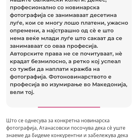
професионално со новинарска
фотографија се занимаваат десетина
луѓе, кои се многу лошо платени, ужасно
опремени, а најстрашно од сè е што
нема веќе млади луѓе што сакаат да се
занимаваат со оваа професија.
Авторските права не се почитуваат, нè
крадат безмилосно, а ретко кој успеал
со тужби да наплати кражба на
фотографија. Фотоновинарството е
професија во изумирање во Македонија,
вели тој.
Што се однесува за конкретна новинарска
фотографија, Атанасовски посочува дека сè уште
знаеме да бидеме конкурентни и забележува дека