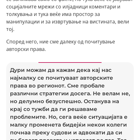
социјалните мрежи со илјадници коментари и
толкувања и тука веќе има простор за
манипулации и за извртување на вистината, вели
тој.
Според него, ние сме далеку од почитување
авторски права.
Дури можам да кажам дека кај нас
најмалку се почитуваат авторските
права во регионот. Сме пробале
различни стратегии досега. Не велам не,
но делумно безуспешно. Останува на
крај со тужби да ги решаваме
проблемите. Но, сега веќе ситуацијата е
малку променета бидејќи некои колеги
почнаа преку судови и адвокати да си