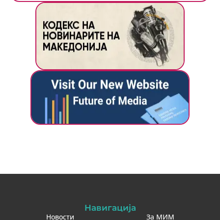
Навигација
Новости
За МИМ