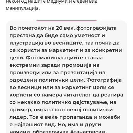
некои од нашите медиуми и е еден вид
манипулација.
Во почетокот на 20 век, фотографијата
престана да биде само уметност и
илустрација во весниците, таа почна да
се користи за маркетинг и за конкретни
цели. Фотоманипулациите станаа
екстремни заради промоција на
производи или за презентација на
одредени политички цели. Фотографија
во весници или за маркетинг цели се
користи со намера читателот да реагира
со некакво политичко дејствување, на
пример, омраза кон некој политички
лидер. Тоа е веќе пропаганда и можеби
е најлошиот вид. Но, има и други
начини, образложува Атанасовски.