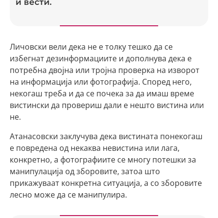
и вести.
Личовски вели дека не е толку тешко да се
избегнат дезинформациите и дополнува дека е
потребна двојна или тројна проверка на изворот
на информација или фотографија. Според него,
некогаш треба и да се почека за да имаш време
вистински да провериш дали е нешто вистина или
не.
Атанасовски заклучува дека вистината понекогаш
е повредена од некаква невистина или лага,
конкретно, а фотографиите се многу потешки за
манипулација од зборовите, затоа што
прикажуваат конкретна ситуација, а со зборовите
лесно може да се манипулира.