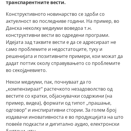
транспарентните вести.
Конструктивното новинарство се здоби со
актуелност во последниве години. На пример, во
Данска неколку медиуми воведоа т.н.
конструктивни вести во одредени програми.
Идејата зад таквите вести е да се адресираат не
само проблемите и недостатоците, туку и
решенијата и позитивните примери, кои можат да
дадат поттик околу справувањето со проблемите
во секојдневието.
Некои медиуми, пак, почнуваат да го
„компензираат“ растечкото незадоволство од
вестите со кратки, објаснувачки содржини (на
пример, видеа), формати од типот „прашање,
одговор“ и инспиративни стории. За голем број
издавачи иновативноста е во продукцијата на што
повеќе подкасти и дигитално аудио, електронски