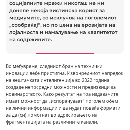
социјалните мрежи никогаш не ни
донеле некоја вистинска корист за
медиумите, со исклучок на поголемиот
„сообраќај“, но по цена на ерозијата на
лојалноста и намалување на квалитетот
на содржините.
Во меѓувреме, следниот бран на технички
иновации веќе пристигна. Извонредниот напредок
на вештачката интелигенција во 2022 година
создаде непосредни можности и предизвици за
новинарството. Како резултат на тоа издавачите
имаат можност да „испорачуваат“ поголем обем
на лични информации и да нудат повеќе формати,
за да (си) помогнат во адресирањето на
фрагментацијата на различните канали.