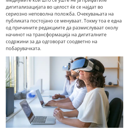
Медиумите кои што сè уште не ја прифатиле
дигитализацијата во целост ќе се најдат во
сериозно неповолна положба. Очекувањата на
публиката постојано се менуваат. Токму тоа е една
од причините редакциите да размислуваат околу
начинот на трансформација на дигиталните
содржини за да одговорат соодветно на
побарувачката.