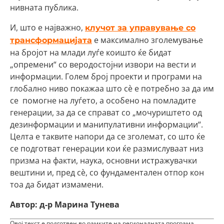
нивната публика.
И, што е најважно,
клучот за управување со
е максимално зголемување
трансформацијата
на бројот на млади луѓе коишто ќе бидат
„опремени“ со веродостојни извори на вести и
информации. Голем број проекти и програми на
глобално ниво покажаа што сè е потребно за да им
се помогне на луѓето, а особено на помладите
генерации, за да се справат со „мочуриштето од
дезинформации и манипулативни информации“.
Целта е таквите напори да се зголемат, со што ќе
се подготват генерации кои ќе размислуваат низ
призма на факти, наука, основни истражувачки
вештини и, пред сè, со фундаментален отпор кон
тоа да бидат измамени.
Автор: д-р Марина Тунева
Овој текст е подготвен во рамките на регионалната програма