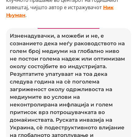
клучното прашање во центарот на годишниот
извештај, чијшто автор е истражувачот
Ник
.
Њуман
Изненадувачки, а можеби и не, е
сознанието дека меѓу раководството на
голем број медиуми на глобално ниво
не постои голема надеж или оптимизам
околу состојбите во индустријата.
Резултатите упатуваат на тоа дека
следува година на сè поголема
загриженост околу одржливоста на
медиумите во услови на
неконтролирана инфлација и голем
притисок врз потрошувачката во
домаќинствата. Руската инвазија на
Украина, сè подеструктивното влијание
на глобалното затоплување и