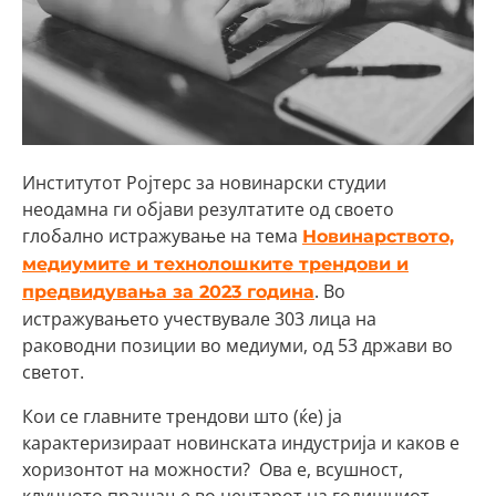
Институтот Ројтерс за новинарски студии
неодамна ги објави резултатите од своето
глобално истражување на тема
Новинарството,
медиумите и технолошките трендови и
. Во
предвидувања за 2023 година
истражувањето учествувале 303 лица на
раководни позиции во медиуми, од 53 држави во
светот.
Кои се главните трендови што (ќе) ја
карактеризираат новинската индустрија и каков е
хоризонтот на можности? Ова е, всушност,