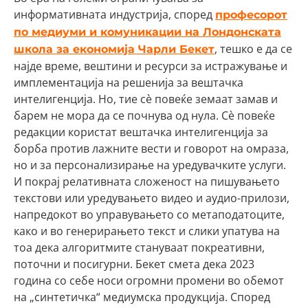
информативната индустрија, според
професорот
по медиуми и комуникации на Лондонската
, тешко е да се
школа за економија Чарли Бекет
најде време, вештини и ресурси за истражување и
имплементација на решенија за вештачка
интелигенција. Но, тие сè повеќе земаат замав и
барем не мора да се почнува од нула. Сè повеќе
редакции користат вештачка интелигенција за
борба против лажните вести и говорот на омраза,
но и за персонализирање на уредувачките услуги.
И покрај релативната сложеност на пишувањето
текстови или уредувањето видео и аудио-прилози,
напредокот во управувањето со метаподатоците,
како и во генерирањето текст и слики упатува на
тоа дека алгоритмите стануваат покреативни,
поточни и посигурни. Бекет смета дека 2023
година со себе носи огромни промени во обемот
на „синтетичка“ медиумска продукција. Според