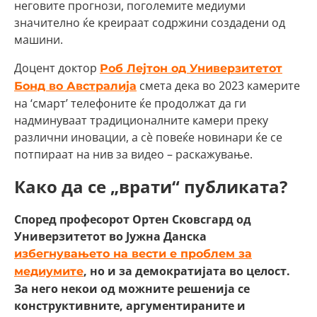
неговите прогнози, поголемите медиуми
значително ќе креираат содржини создадени од
машини.
Доцент доктор
Роб Лејтон од Универзитетот
смета дека во 2023 камерите
Бонд во Австралија
на ‘смарт’ телефоните ќе продолжат да ги
надминуваат традиционалните камери преку
различни иновации, а сè повеќе новинари ќе се
потпираат на нив за видео – раскажување.
Како да се „врати“ публиката?
Според професорот Ортен Сковсгард од
Универзитетот во Јужна Данска
избегнувањето на вести е проблем за
, но и за демократијата во целост.
медиумите
За него некои од можните решенија се
конструктивните, аргументираните и