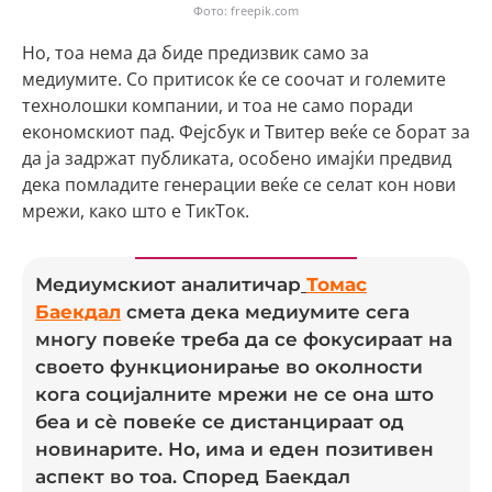
Фото: freepik.com
Но, тоа нема да биде предизвик само за
медиумите. Со притисок ќе се соочат и големите
технолошки компании, и тоа не само поради
економскиот пад. Фејсбук и Твитер веќе се борат за
да ја задржат публиката, особено имајќи предвид
дека помладите генерации веќе се селат кон нови
мрежи, како што е ТикТок.
Медиумскиот аналитичар
Томас
Баекдал
смета дека медиумите сега
многу повеќе треба да се фокусираат на
своето функционирање во околности
кога социјалните мрежи не се она што
беа и сè повеќе се дистанцираат од
новинарите. Но, има и еден позитивен
аспект во тоа. Според Баекдал