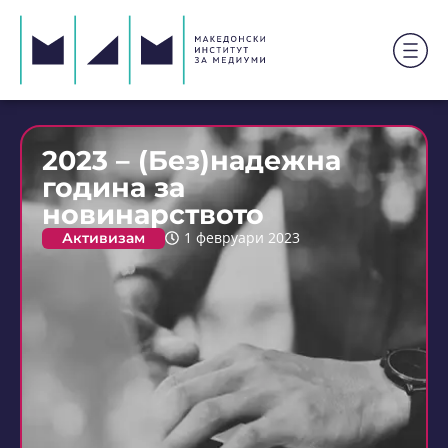
2023 – (Без)надежна
година за
новинарството
Активизам
1 февруари 2023