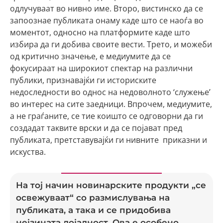
одлучуваат во нивно име. Второ, вистинско да се
запоознае публиката онаму каде што се наоѓа во
моментот, односно на платформите каде што
избира да ги добива своите вести. Трето, и можеби
од критично значење, е медиумите да се
фокусираат на широкиот спектар на различни
публики, признавајќи ги историските
недоследности во однос на недоволното ‘служење’
во интерес на сите заедници. Впрочем, медиумите,
а не граѓаните, се тие коишто се одговорни да ги
создадат таквите врски и да се појават пред
публиката, претставувајќи ги нивните приказни и
искуства.
На тој начин новинарските продукти „се
освежуваат“ со размислувања на
публиката, а така и се придобива
нејзината лојалност. Ова е особено