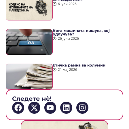
6 јули 2026
Кога машината пишува, кој
одлучува?
26 јуни 2026
Етичка рамка за колумни
21 мај 2026
Следете нè!