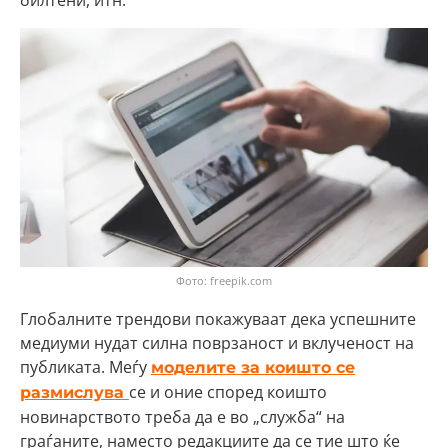
билтени, итн.
Фото: freepik.com
Глобалните трендови покажуваат дека успешните
медиуми нудат силна поврзаност и вклученост на
публиката. Меѓу
моделите за коишто се
се и оние според коишто
размислува
новинарството треба да е во „служба“ на
граѓаните, наместо редакциите да се тие што ќе