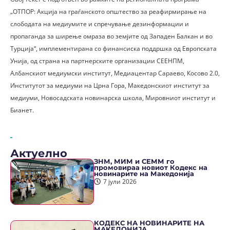
„ОТПОР: Акција на граѓанското општество за реафирмирање на
слободата на медиумите и спречување дезинформации и
пропаганда за ширење омраза во земјите од Западен Балкан и во
Турција“, имплементирана со финансиска поддршка од Европската
Унија, од страна на партнерските организации СЕЕНПМ,
Албанскиот медиумски институт, Медиацентар Сараево, Косово 2.0,
Институтот за медиуми на Црна Гора, Македонскиот институт за
медиуми, Новосадската новинарска школа, Мировниот институт и
Бианет.
Актуелно
ЗНМ, МИМ и СЕММ го
промовираа новиот Кодекс на
новинарите на Македонија
7 јули 2026
КОДЕКС НА НОВИНАРИТЕ НА
МАКЕДОНИЈА