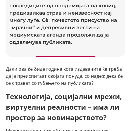
последиците од пандемијата на ковид,
предизвикаа страв и неизвесност кај
многу луѓе. Сè почестото присуство на
„мрачни“ и депресивни вести на
медиумската агенда продолжи да ја
оддалечува публиката.
Дали ова ќе биде година кога издавачите ќе треба
да ја преиспитаат својата понуда, со надеж дека ќе
се справат со губењето на публиката?
Технологија, социјални мрежи,
виртуелни реалности – има ли
простор за новинарството?