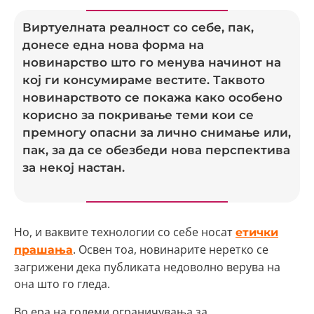
Виртуелната реалност со себе, пак,
донесе една нова форма на
новинарство што го менува начинот на
кој ги консумираме вестите. Таквото
новинарството се покажа како особено
корисно за покривање теми кои се
премногу опасни за лично снимање или,
пак, за да се обезбеди нова перспектива
за некој настан.
Но, и ваквите технологии со себе носат
етички
. Освен тоа, новинарите неретко се
прашања
загрижени дека публиката недоволно верува на
она што го гледа.
Во ера на големи ограничувања за