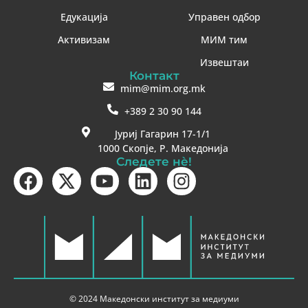
Едукација
Управен одбор
Активизам
МИМ тим
Извештаи
Контакт
mim@mim.org.mk
+389 2 30 90 144
Јуриј Гагарин 17-1/1
1000 Скопје, Р. Македонија
Следете нè!
© 2024 Македонски институт за медиуми