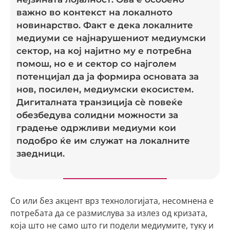
важно во контекст на локалното
новинарство. Факт е дека локалните
медиуми се најнарушениот медиумски
сектор, на кој најитно му е потребна
помош, но е и сектор со најголем
потенцијал да ја формира основата за
нов, посилен, медиумски екосистем.
Дигиталната транзиција сè повеќе
обезбедува солидни можности за
градење одржливи медиуми кои
подобро ќе им служат на локалните
заедници.
Со или без акцент врз технологијата, несомнена е
потребата да се размислува за излез од кризата,
која што не само што ги подели медиумите, туку и