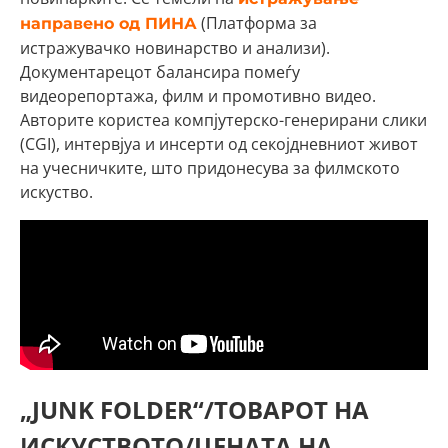
(Платформа за
направено од ПИНА
истражувачко новинарство и анализи).
Документарецот балансира помеѓу
видеорепортажа, филм и промотивно видео.
Авторите користеа компјутерско-генерирани слики
(CGI), интервјуа и инсерти од секојдневниот живот
на учесничките, што придонесува за филмското
искуство.
„JUNK FOLDER“/ТОВАРОТ НА
ИСКУСТВОТО/ЦЕНАТА НА