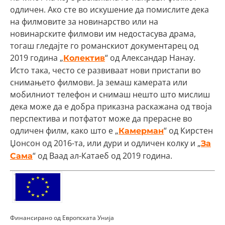
одличен. Ако сте во искушение да помислите дека
на филмовите за новинарство или на
новинарските филмови им недостасува драма,
тогаш гледајте го романскиот документарец од
2019 година „
“ од Александар Нанау.
Колектив
Исто така, често се развиваат нови пристапи во
снимањето филмови. Ја земаш камерата или
мобилниот телефон и снимаш нешто што мислиш
дека може да е добра приказна раскажана од твоја
перспектива и потфатот може да прерасне во
одличен филм, како што е „
“ од Кирстен
Камерман
Џонсон од 2016-та, или дури и одличен колку и „
За
“ од Ваад ал-Катаеб од 2019 година.
Сама
Финансирано од Европската Унија