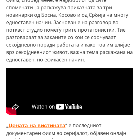
споменати. Ја раскажува приказната за три
новинарки од Босна, Косово и од Србија на многу
едноставен начин. Заснован е на разговор во
поткаст студио помеѓу трите протагонистки. Тие
разговараат за заканите со кои се соочуваат
секојдневно поради работата и како тоа им влијае
врз секојдневниот живот, важна тема раскажана на
едноставен, но ефикасен начин.
„
“ е последниот
Цената на вистината
документарен филм во серијалот, објавен онлајн