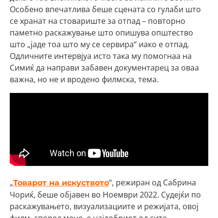
Особено впечатлива беше сцената со гулаби што
се хранат на стовариште за отпад – повторно
паметно раскажување што опишува општество
што „јаде тоа што му се сервира“ иако е отпад.
Одличните интервјуа исто така му помогнаа на
Симиќ да направи забавен документарец за оваа
важна, но не и вродено филмска, тема.
„
“, режиран од Сабрина
Товарот на искуството
Чориќ, беше објавен во Ноември 2022. Судејќи по
раскажувањето, визуализациите и режијата, овој
филм, според мене, е најдобриот од сите