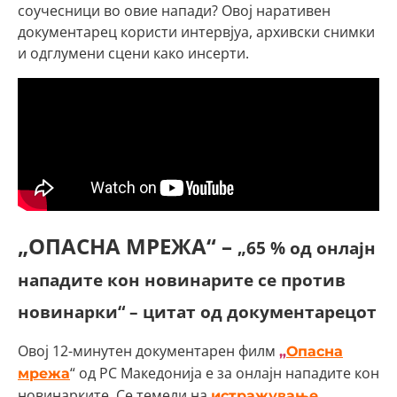
соучесници во овие напади? Овој наративен
документарец користи интервјуа, архивски снимки
и одглумени сцени како инсерти.
„ОПАСНА МРЕЖА“ –
„65 % од онлајн
нападите кон новинарите се против
новинарки“ – цитат од документарецот
Овој 12-минутен документарен филм
„
Опасна
“ од РС Македонија е за онлајн нападите кон
мрежа
новинарките. Се темели на
истражување