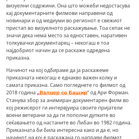
визуелни содржини. Она што можеби недостасува
кај документарните филмови направени од
новинари и од медиуми во регионот е свежиот
пристап во визуелното раскажување. Тоа сепак не
значи дека нема место за едноставен, наративен
толкувачки документарец – некогаш е тоа
најдобриот начин да се раскаже одредена
приказна.
Начинот на кој одбираме да ја раскажеме
приказната некогаш е еднакво важен колку и
самата приказна. Само погледнете го филмот од
2018 година
“ од Ари Форман.
„
Валцер со Башир
Станува збор за анимиран документарен филм во
кој режисерот ги интервјуира своите пријатели
воени ветерани за да ги пополни дупките во
сеќавањето од настаните во Либан во 1982 година.
Приказната би била интересна како и да е, но
начинот на кој е раскажана го направи филмот