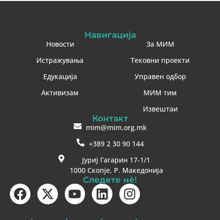
Навигација
Новости
За МИМ
Истражувања
Тековни проекти
Едукација
Управен одбор
Активизам
МИМ тим
Извештаи
Контакт
mim@mim.org.mk
+389 2 30 90 144
Јуриј Гагарин 17-1/1
1000 Скопје, Р. Македонија
Следете нè!