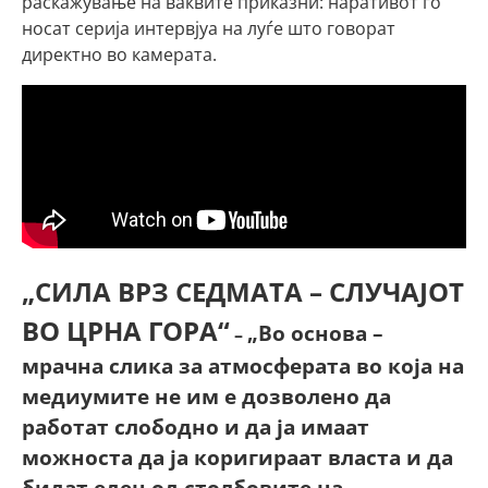
раскажување на ваквите приказни: наративот го
носат серија интервјуа на луѓе што говорат
директно во камерата.
„СИЛА ВРЗ СЕДМАТА – СЛУЧАЈОТ
ВО ЦРНА ГОРА“
„Во основа –
–
мрачна слика за атмосферата во која на
медиумите не им е дозволено да
работат слободно и да ја имаат
можноста да ја коригираат власта и да
бидат еден од столбовите на