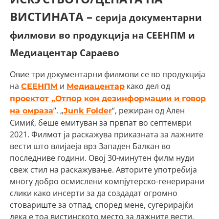
ВИСТИНАТА –
серија документарни
филмови во продукција на СЕЕНПМ и
Медиацентар Сараево
Овие три документарни филмови се во продукција
на
и
како дел од
СЕЕНПМ
Медиацентар
проектот „Отпор кон дезинформации и говор
“. „
“, режиран од Ален
на омраза
Junk Folder
Симиќ, беше емитуван за првпат во септември
2021. Филмот ја раскажува приказната за лажните
вести што влијаеја врз Западен Балкан во
последниве години. Овој 30-минутен филм нуди
свеж стил на раскажување. Авторите употребија
многу добро осмислени компјутерско-генерирани
слики како инсерти за да создадат огромно
стовариште за отпад, според мене, сугерирајќи
дека е тоа вистинското место за лажните вести.