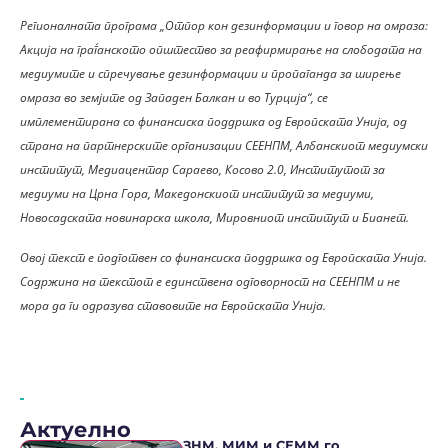
Регионалната програма „Отпор кон дезинформации и говор на омраза:
Акција на граѓанското општество за реафирмирање на слободата на
медиумите и спречување дезинформации и пропаганда за ширење
омраза во земјите од Западен Балкан и во Турција“, се
имплементирана со финансиска поддршка од Европската Унија, од
страна на партнерските организации СЕЕНПМ, Албанскиот медиумски
институт, Медиацентар Сараево, Косово 2.0, Институтот за
медиуми на Црна Гора, Македонскиот институт за медиуми,
Новосадската новинарска школа, Мировниот институт и Бианет.
Овој текст е подготвен со финансиска поддршка од Европската Унија.
Содржина на текстот е единствена одговорност на СЕЕНПМ и не
мора да ги одразува ставовите на Европската Унија.
Актуелно
ЗНМ, МИМ и СЕММ го