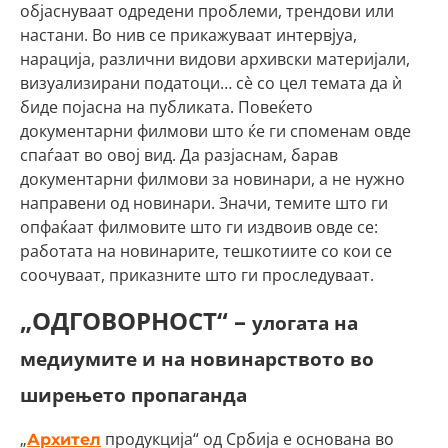
објаснуваат одредени проблеми, трендови или
настани. Во нив се прикажуваат интервјуа,
нарација, различни видови архивски материјали,
визуализирани податоци… сè со цел темата да ѝ
биде појасна на публиката. Повеќето
документарни филмови што ќе ги споменам овде
спаѓаат во овој вид. Да разјаснам, барав
документарни филмови за новинари, а не нужно
направени од новинари. Значи, темите што ги
опфаќаат филмовите што ги издвоив овде се:
работата на новинарите, тешкотиите со кои се
соочуваат, приказните што ги проследуваат.
„ОДГОВОРНОСТ“ –
улогата на
медиумите и на новинарството во
ширењето пропаганда
„
продукција“ од Србија е основана во
Архител