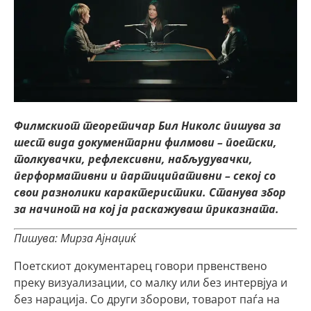
Филмскиот теоретичар Бил Николс пишува за
шест вида документарни филмови – поетски,
толкувачки, рефлексивни, набљудувачки,
перформативни и партиципативни – секој со
свои разнолики карактеристики. Станува збор
за начинот на кој ја раскажуваш приказната.
Пишува: Мирза Ајнаџиќ
Поетскиот документарец говори првенствено
преку визуализации, со малку или без интервјуа и
без нарација. Со други зборови, товарот паѓа на