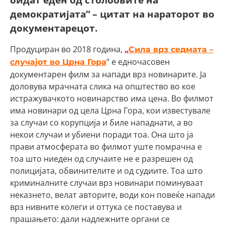
демократијата“ – цитат на нараторот во
документарецот.
Продуциран во 2018 година,
„
Сила врз седмата –
“ е едночасовен
случајот во Црна Гора
документарен филм за напади врз новинарите. Ја
доловува мрачната слика на општество во кое
истражувачкото новинарство има цена. Во филмот
има новинари од цела Црна Гора, кои известувале
за случаи со корупција и биле нападнати, а во
некои случаи и убиени поради тоа. Она што ја
прави атмосферата во филмот уште помрачна е
тоа што ниеден од случаите не е разрешен од
полицијата, обвинителите и од судиите. Тоа што
криминалните случаи врз новинари поминуваат
неказнето, велат авторите, води кон повеќе напади
врз нивните колеги и оттука се поставува и
прашањето: дали надлежните органи се