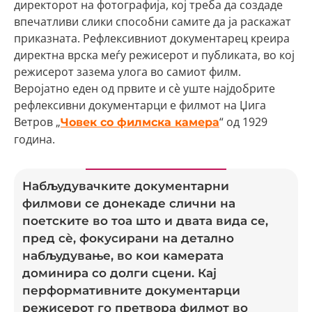
директорот на фотографија, кој треба да создаде
впечатливи слики способни самите да ја раскажат
приказната. Рефлексивниот документарец креира
директна врска меѓу режисерот и публиката, во кој
режисерот зазема улога во самиот филм.
Веројатно еден од првите и сè уште најдобрите
рефлексивни документарци е филмот на Џига
Ветров „
“ од 1929
Човек со филмска камера
година.
Набљудувачките документарни
филмови се донекаде слични на
поетските во тоа што и двата вида се,
пред сè, фокусирани на детално
набљудување, во кои камерата
доминира со долги сцени. Кај
перформативните документарци
режисерот го претвора филмот во