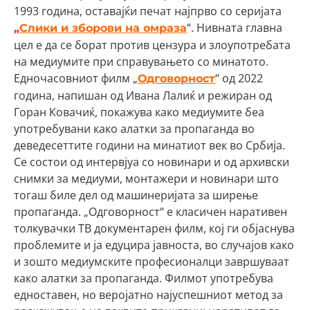
1993 година, оставајќи печат најпрво со серијата
“. Нивната главна
„
Слики и зборови на омраза
цел е да се борат против цензура и злоупотребата
на медиумите при справувањето со минатото.
Едночасовниот филм „
“ од 2022
Одговорност
година, напишан од Ивана Лалиќ и режиран од
Горан Ковачиќ, покажува како медиумите беа
употребувани како алатки за пропаганда во
деведесеттите години на минатиот век во Србија.
Се состои од интервјуа со новинари и од архивски
снимки за медиуми, монтажери и новинари што
тогаш биле дел од машинеријата за ширење
пропаганда. „Одговорност“ е класичен наративен
толкувачки ТВ документарен филм, кој ги објаснува
проблемите и ја едуцира јавноста, во случајов како
и зошто медиумските професионалци завршуваат
како алатки за пропаганда. Филмот употребува
едноставен, но веројатно најуспешниот метод за