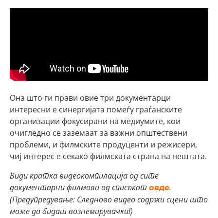
Она што ги прави овие три документарци
интересни е синергијата помеѓу граѓанските
организации фокусирани на медиумите, кои
очигледно се заземаат за важни општествени
проблеми, и филмските продуценти и режисери,
чиј интерес е секако филмската страна на нештата.
Види кратка видеокомпилација од сите
документарни филмови од списокот
.
овде
(Предупредување: Следново видео содржи сцени што
може да бидат вознемирувачки!)