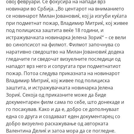
овој февруари. Се фокусира на напади врз
новинари во Србија. „Во центарот на вниманието
се новинарот Милан Јовановиќ, кој ја изгуби куќата
при подметнат пожар, Владимир Митриќ, кој живее
под полициска заштита веќе 18 години, и
истражувачката новинарка Јелена Зориќ“ – се вели
во синопсисот на филмот. Филмот започнува со
наративно сведоштво на Милан Јовановиќ додека
гледачите ги сведочат визуелните последици од
нападот врз него и сопругата при подметнатиот
пожар. Потоа следува приказната на новинарот
Владимир Митриќ, кој живее под полициска
заштита, и истражувачката новинарка Јелена
Зориќ. Секоја од приказните може да биде
документарен филм сама по себе, што донекаде и
го посакував. Како и да е, добро се дополнуваат
една со друга и создаваат еден документарец со
добро визуелно раскажување од авторката
Валентина Делиќ и затоа мора да се погледне.