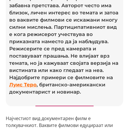
забавна претстава. Авторот често има
близок, личен интерес во темата и затоа
во ваквите филмови се искажани многу
силни мислења. Партиципативниот вид
е кога режисерот учествува во
приказната наместо да ја набљудува.
Режисерите се пред камерата и
поставуваат прашања. Не влијаат врз
темата, но ја кажуваат својата верзија на
вистината или како гледаат на неа.
Најдобрите примери се филмовите на
Луис Теро
, британско-американски
документарист и новинар.
Најчестиот вид документарен филм е
толкувачкиот. Ваквите филмови едуцираат или