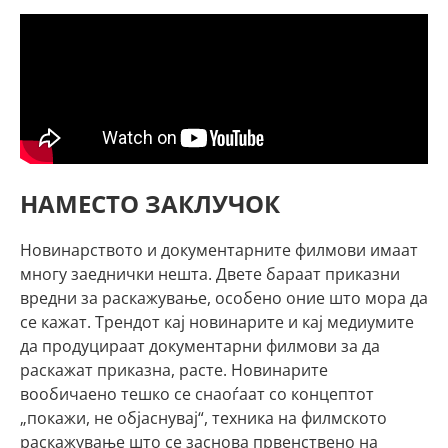
НАМЕСТО ЗАКЛУЧОК
Новинарството и документарните филмови имаат
многу заеднички нешта. Двете бараат приказни
вредни за раскажување, особено оние што мора да
се кажат. Трендот кај новинарите и кај медиумите
да продуцираат документарни филмови за да
раскажат приказна, расте. Новинарите
вообичаено тешко се снаоѓаат со концептот
„покажи, не објаснувај“, техника на филмското
раскажување што се заснова првенствено на