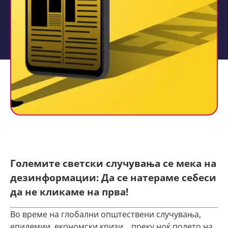
Големите светски случувања се мека на
дезинформации: Да се натераме себеси
да не кликаме на прва!
Во време на глобални општествени случувања,
епидемии, економски кризи… преку ноќ полето на