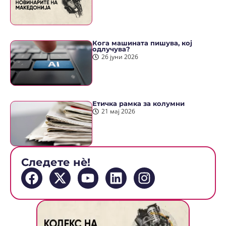
Кога машината пишува, кој
одлучува?
26 јуни 2026
Етичка рамка за колумни
21 мај 2026
Следете нè!