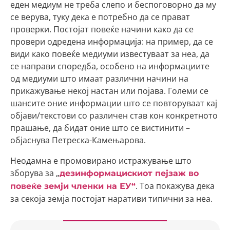
еден медиум не треба слепо и беспоговорно да му
се верува, туку дека е потребно да се прават
проверки. Постојат повеќе начини како да се
провери одредена информација: на пример, да се
види како повеќе медиуми известуваат за неа, да
се направи споредба, особено на информациите
од медиуми што имаат различни начини на
прикажување некој настан или појава. Големи се
шансите оние информации што се повторуваат кај
објави/текстови со различен став кон конкретното
прашање, да бидат оние што се вистинити –
објаснува Петреска-Камењарова.
Неодамна е промовирано истражување што
зборува за „
дезинформацискиот пејзаж во
. Тоа покажува дека
повеќе земји членки на ЕУ“
за секоја земја постојат наративи типични за неа.