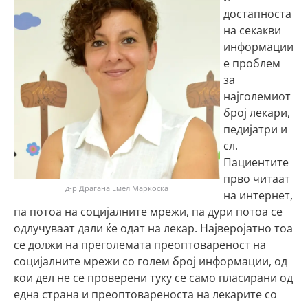
достапноста
на секакви
информации
е проблем
за
најголемиот
број лекари,
педијатри и
сл.
Пациентите
прво читаат
д-р Драгана Емел Маркоска
на интернет,
па потоа на социјалните мрежи, па дури потоа се
одлучуваат дали ќе одат на лекар. Најверојатно тоа
се должи на преголемата преоптовареност на
социјалните мрежи со голем број информации, од
кои дел не се проверени туку се само пласирани од
една страна и преоптовареноста на лекарите со