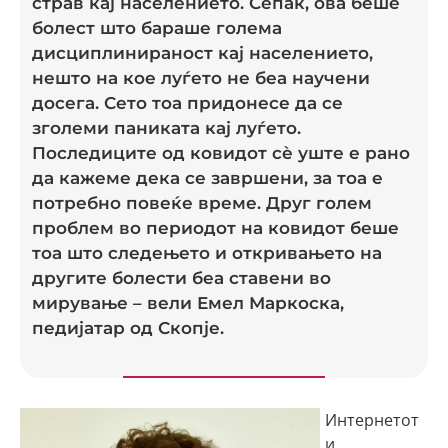
страв кај населението. Сепак, ова беше
болест што бараше голема
дисциплинираност кај населението,
нешто на кое луѓето не беа научени
досега. Сето тоа придонесе да се
зголеми паниката кај луѓето.
Последиците од ковидот сè уште е рано
да кажеме дека се завршени, за тоа е
потребно повеќе време. Друг голем
проблем во периодот на ковидот беше
тоа што следењето и откривањето на
другите болести беа ставени во
мирување – вели Емел Маркоска,
педијатар од Скопје.
Интернетот
и