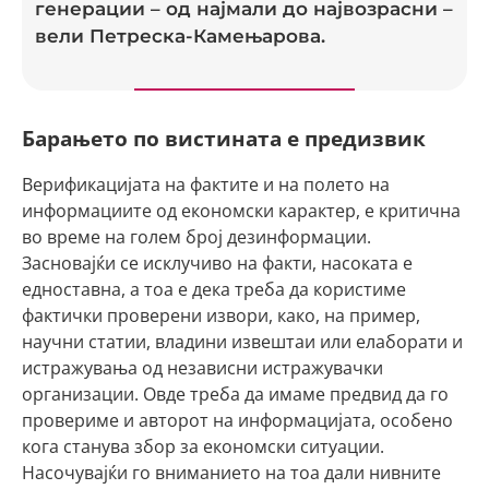
генерации – од најмали до највозрасни –
вели Петреска-Камењарова.
Барањето по вистината е предизвик
Верификацијата на фактите и на полето на
информациите од економски карактер, е критична
во време на голем број дезинформации.
Засновајќи се исклучиво на факти, насоката е
едноставна, а тоа е дека треба да користиме
фактички проверени извори, како, на пример,
научни статии, владини извештаи или елаборати и
истражувања од независни истражувачки
организации. Овде треба да имаме предвид да го
провериме и авторот на информацијата, особено
кога станува збор за економски ситуации.
Насочувајќи го вниманието на тоа дали нивните