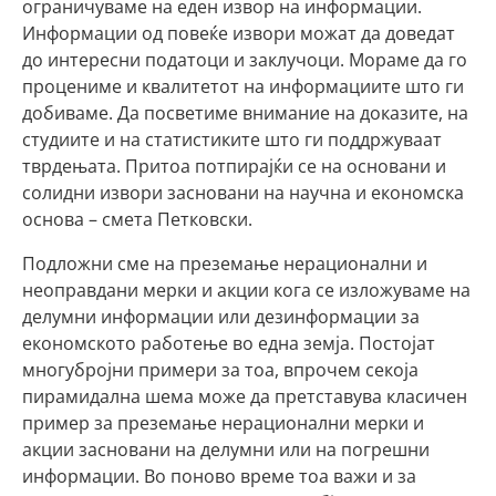
ограничуваме на еден извор на информации.
Информации од повеќе извори можат да доведат
до интересни податоци и заклучоци. Морамe да го
процениме и квалитетот на информациите што ги
добиваме. Да посветиме внимание на доказите, на
студиите и на статистиките што ги поддржуваат
тврдењата. Притоа потпирајќи се на основани и
солидни извори засновани на научна и економска
основа – смета Петковски.
Подложни сме на преземање нерационални и
неоправдани мерки и акции кога се изложуваме на
делумни информации или дезинформации за
економското работење во една земја. Постојат
многубројни примери за тоа, впрочем секоја
пирамидална шема може да претставува класичен
пример за преземање нерационални мерки и
акции засновани на делумни или на погрешни
информации. Во поново време тоа важи и за