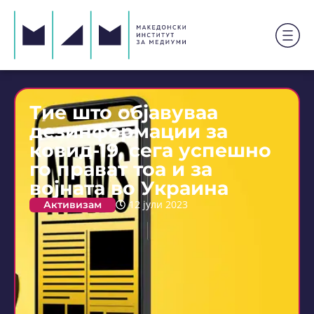
Тие што објавуваа
дезинформации за
ковид-19, сега успешно
го прават тоа и за
војната во Украина
Активизам
12 јули 2023