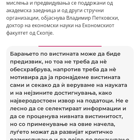
мислења и предвидувања се поддржани од
академска заедница и од други стручни
организации, објаснува Владимир Петковски,
доктор на економски науки на Економскиот
факултет од Скопје.
Барањето по вистината може да биде
предизвик, но тоа не треба да нè
обесхрабрува, напротив треба да нè
мотивира да ја пронајдеме вистината
сами и секако да ѝ веруваме на науката
и на нејзините достигнувања, како
најверодостоен извор на податоци. Не е
лесно да се селектираат информации и
да се проценува нивната вистинитост,
но со применување на овие начела,
луѓето можат да развијат критичко
размислување и да дојде до покачување