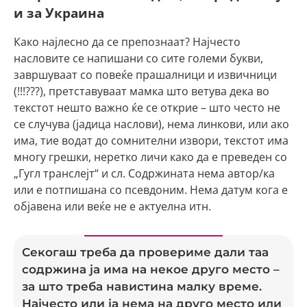
и за Украина
Како најлесно да се препознаат? Најчесто
насловите се напишани со сите големи букви,
завршуваат со повеќе прашалници и извичници
(!!!???), претставуваат мамка што ветува дека во
текстот нешто важно ќе се открие – што често не
се случува (јадица наслови), нема линкови, или ако
има, тие водат до сомнителни извори, текстот има
многу грешки, неретко личи како да е преведен со
„Гугл транслејт“ и сл. Содржината нема автор/ка
или е потпишана со псевдоним. Нема датум кога е
објавена или веќе не е актуелна итн.
Секогаш треба да провериме дали таа
содржина ја има на некое друго место –
за што треба навистина малку време.
Најчесто или ја нема на друго место или