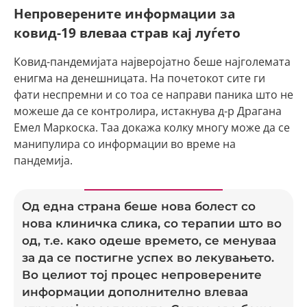
Непроверените информации за
ковид-19 влеваа страв кај луѓето
Ковид-пандемијата најверојатно беше најголемата
енигма на денешницата. На почетокот сите ги
фати неспремни и со тоа се направи паника што не
можеше да се контролира, истакнува д-р Драгана
Емел Маркоска. Таа докажа колку многу може да се
манипулира со информации во време на
пандемија.
Од една страна беше нова болест со
нова клиничка слика, со терапии што во
од, т.е. како одеше времето, се менуваа
за да се постигне успех во лекувањето.
Во целиот тој процес непроверените
информации дополнително влеваа