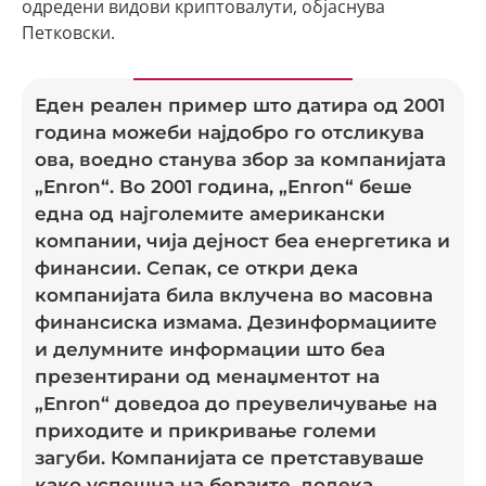
одредени видови криптовалути, објаснува
Петковски.
Еден реален пример што датира од 2001
година можеби најдобро го отсликува
ова, воедно станува збор за компанијата
„Enron“. Во 2001 година, „Enron“ беше
една од најголемите американски
компании, чија дејност беа енергетика и
финансии. Сепак, се откри дека
компанијата била вклучена во масовна
финансиска измама. Дезинформациите
и делумните информации што беа
презентирани од менаџментот на
„Enron“ доведоа до преувеличување на
приходите и прикривање големи
загуби. Компанијата се претставуваше
како успешна на берзите, додека