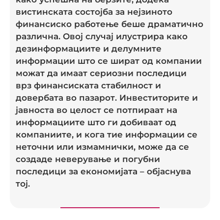
вистинската состојба за нејзиното
финансиско работење беше драматично
различна. Овој случај илустрира како
дезинформациите и делумните
информации што се шират од компании
можат да имаат сериозни последици
врз финансиската стабилност и
довербата во пазарот. Инвеститорите и
јавноста во целост се потпираат на
информациите што ги добиваат од
компаниите, и кога тие информации се
неточни или измамнички, може да се
создаде неверување и погубни
последици за економијата – објаснува
тој.