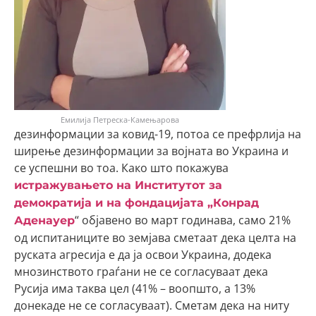
Емилија Петреска-Камењарова
дезинформации за ковид-19, потоа се префрлија на
ширење дезинформации за војната во Украина и
се успешни во тоа. Како што покажува
истражувањето на Институтот за
демократија и на фондацијата „Конрад
“ објавено во март годинава, само 21%
Аденауер
од испитаниците во земјава сметаат дека целта на
руската агресија е да ја освои Украина, додека
мнозинството граѓани не се согласуваат дека
Русија има таква цел (41% – воопшто, а 13%
донекаде не се согласуваат). Сметам дека на ниту