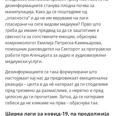
дезинформациите станува плодна почва за
манипулација. Како да се поштедиме од
„опасноста“ и да не им веруваме на лаги
пласирани на сите видови медиуми? Прво што
треба да имаме предвид за да се заштитиме е
свесноста за сопствените емоции, објаснува
комуникологот Емилија Петреска-Камењарова,
помошник раководител на Секторот за програмски
работи при Агенцијата за аудио и аудиовизуелни
медиумски услуги.
Дезинформациите се така формулирани што
настојуваат кај нас да предизвикаат емоционална
реакција – целта е да нè натераат да ги споделиме
пред трезвено да размислиме, а неретко и пред
целосно да ги прочитаме. Затоа, да се натераме
себеси да не кликаме на прва – објаснува таа.
Ширеа лаги за ковид-19, па продолжија