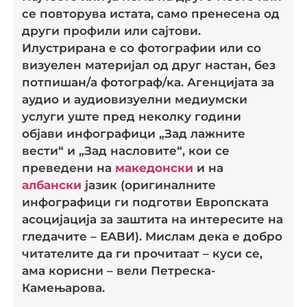
се повторува истата, само пренесена од
други профили или сајтови.
Илустрирана е со фотографии или со
визуелен материјал од друг настан, без
потпишан/а фотограф/ка. Агенцијата за
аудио и аудиовизуелни медиумски
услуги уште пред неколку години
објави инфографици „Зад лажните
вести“ и „Зад насловите“, кои се
преведени на
македонски
и на
албански
јазик (оригиналните
инфографици ги подготви Европската
асоцијација за заштита на интересите на
гледачите – ЕАВИ). Мислам дека е добро
читателите да ги прочитаат – куси се,
ама корисни – вели Петреска-
Камењарова.