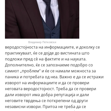
Владимир Петковски
веродостојноста на информациите, и доколку се
практикуваат, ќе се дојде до вистината што
подложи пред сè на фактите и на науката.
Дополнително, ќе се запознаеме подобро со
самиот „проблем“ и ќе се намали можноста за
паника и потребата од неа. Важно е да се истражи
изворот на информациите и да се провери
неговата веродостојност. Треба да се провери
дали изворот има добра репутација и дали
неговите тврдења се поткрепени од други
независни извори. Притоа не треба да се