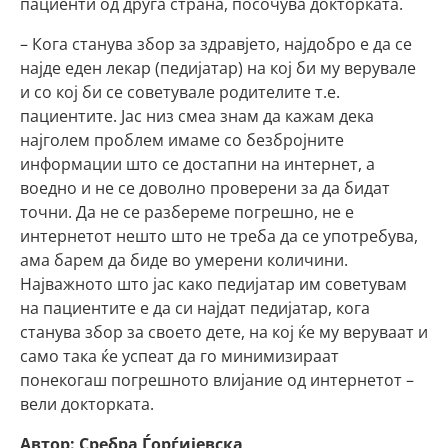
пациенти од друга страна, посочува докторката.
– Кога станува збор за здравјето, најдобро е да се
најде еден лекар (педијатар) на кој би му верувале
и со кој би се советувале родителите т.е.
пациентите. Јас низ смеа знам да кажам дека
најголем проблем имаме со безбројните
информации што се достапни на интернет, а
воедно и не се доволно проверени за да бидат
точни. Да не се разбереме погрешно, не е
интернетот нешто што не треба да се употребува,
ама барем да биде во умерени количини.
Најважното што јас како педијатар им советувам
на пациентите е да си најдат педијатар, кога
станува збор за своето дете, на кој ќе му веруваат и
само така ќе успеат да го минимизираат
понекогаш погрешното влијание од интернетот –
вели докторката.
Автор: Сребра Ѓорѓијевска