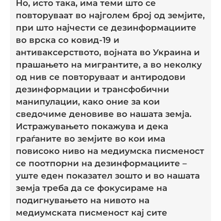
Но, исто така, има теми што се
повторуваат во најголем број од земјите,
при што најчести се дезинформациите
во врска со ковид-19 и
антиваксерството, војната во Украина и
прашањето на мигрантите, а во неколку
од нив се повторуваат и антиродови
дезинформации и трансфобични
манипулации, како оние за кои
сведочиме деновиве во нашата земја.
Истражувањето покажува и дека
граѓаните во земјите во кои има
повисоко ниво на медиумска писменост
се поотпорни на дезинформациите –
уште еден показател зошто и во нашата
земја треба да се фокусираме на
подигнувањето на нивото на
медиумската писменост кај сите