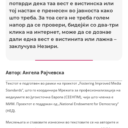
потврди дека таа вест е вистинска или
тој настан е пренесен во јавноста како
што треба. За тоа сега не треба голем
напор да се провери, бидејќи со два-три
клика на интернет, може да се дознае
дали една вест е вистинита или лажна –
заклучува Незири.
Автор: Ангела Рајчевска
Текстот е подготвен во рамки на проектот „Fostering Improved Media
Standards”, што го координира Мрежата за професионализација на
медиумите во Југоисточна Европа (СЕЕНПМ), чија што членка е
МИМ. Проектот е поддржан од „National Endowment for Democracy“
(НЕД).
Мислењата и ставовите изнесени во текстовите се на авторите и