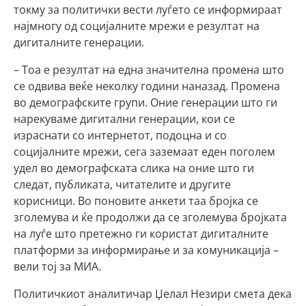
токму за политички вести луѓето се информираат
најмногу од социјалните мрежи е резултат на
дигиталните генерации.
– Тоа е резултат на една значителна промена што
се одвива веќе неколку години наназад. Промена
во демографските групи. Оние генерации што ги
нарекуваме дигитални генерации, кои се
израснати со интернетот, подоцна и со
социјалните мрежи, сега заземаат еден поголем
удел во демографската слика на оние што ги
следат, публиката, читателите и другите
корисници. Во поновите анкети таа бројка се
зголемува и ќе продолжи да се зголемува бројката
на луѓе што претежно ги користат дигиталните
платформи за информирање и за комуникација –
вели тој за МИА.
Политичкиот аналитичар Џелал Незири смета дека