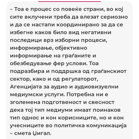
– Тоа е процес со повеќе страни, во кој
сите вклучени треба да влезат сериозно
и да се настапи координирано за да се
избегне каков било вид негативни
последици врз изборни процеси,
информирање, објективно
информирање на граѓаните и
обезбедување фер услови. Тоа
подразбира и поддршка од граѓанскиот
сектор, како и од регулаторот,
Агенцијата за аудио и аудиовизуелни
медиумски услуги. Потребна ни е
зголемена подготвеност и свесност
дека тој тип медиуми имаат поинаков
тип однос и кон корисниците, но и кон
учесниците во политичка комуникација
– смета Џигал.