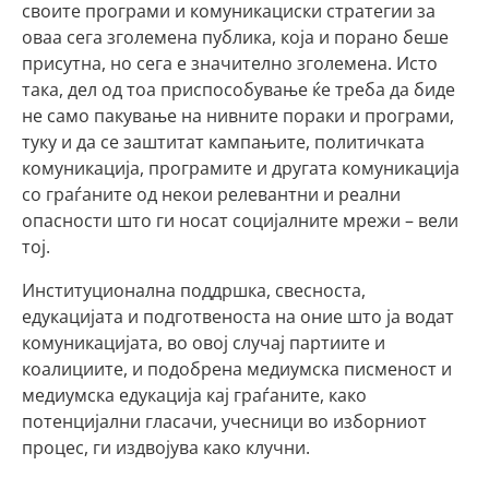
своите програми и комуникациски стратегии за
оваа сега зголемена публика, која и порано беше
присутна, но сега е значително зголемена. Исто
така, дел од тоа приспособување ќе треба да биде
не само пакување на нивните пораки и програми,
туку и да се заштитат кампањите, политичката
комуникација, програмите и другата комуникација
со граѓаните од некои релевантни и реални
опасности што ги носат социјалните мрежи – вели
тој.
Институционална поддршка, свесноста,
едукацијата и подготвеноста на оние што ја водат
комуникацијата, во овој случај партиите и
коалициите, и подобрена медиумска писменост и
медиумска едукација кај граѓаните, како
потенцијални гласачи, учесници во изборниот
процес, ги издвојува како клучни.