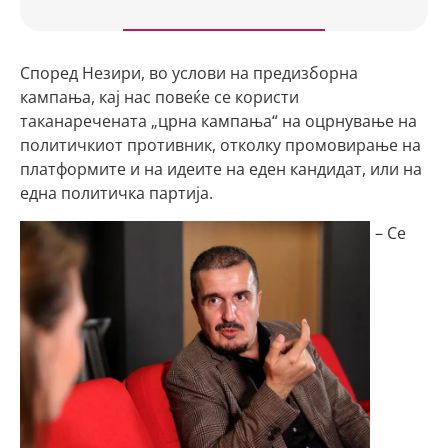
Според Незири, во услови на предизборна
кампања, кај нас повеќе се користи
таканаречената „црна кампања“ на оцрнување на
политичкиот противник, отколку промовирање на
платформите и на идеите на еден кандидат, или на
една политичка партија.
– Се