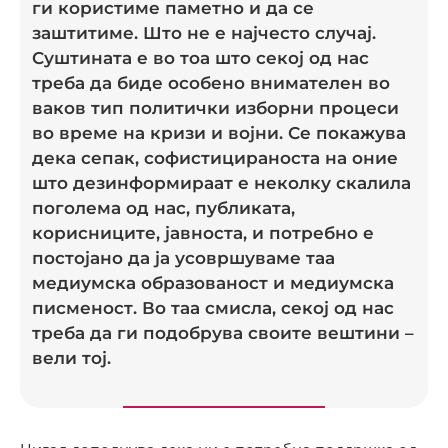
ги користиме паметно и да се
заштитиме. Што не е најчесто случај.
Суштината е во тоа што секој од нас
треба да биде особено внимателен во
ваков тип политички изборни процеси
во време на кризи и војни. Се покажува
дека сепак, софистицираноста на оние
што дезинформираат е неколку скалила
поголема од нас, публиката,
корисниците, јавноста, и потребно е
постојано да ја усовршуваме таа
медиумска образованост и медиумска
писменост. Во таа смисла, секој од нас
треба да ги подобрува своите вештини –
вели тој.