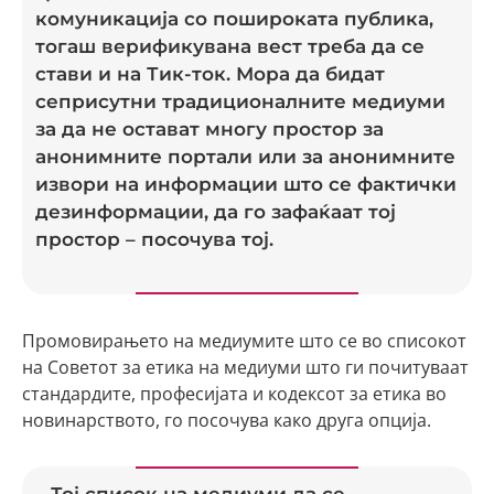
комуникација со пошироката публика,
тогаш верификувана вест треба да се
стави и на Тик-ток. Мора да бидат
сеприсутни традиционалните медиуми
за да не остават многу простор за
анонимните портали или за анонимните
извори на информации што се фактички
дезинформации, да го зафаќаат тој
простор – посочува тој.
Промовирањето на медиумите што се во списокот
на Советот за етика на медиуми што ги почитуваат
стандардите, професијата и кодексот за етика во
новинарството, го посочува како друга опција.
– Тој список на медиуми да се