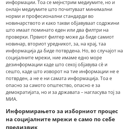
информации. Тоа се мејнстрим медиумите, но и
онлајн медиумите што почитуваат минимални
норми и професионални стандарди во
новинарството и како такви објавуваат содржини
што имаат поминато еден или два филтри на
проверки. Првиот филтер може да биде самиот
новинар, вториот уредникот, за, на крај, таа
информација да биде потврдена. Но, во случајот на
социјалните мрежи, ние имаме едно море
дезинформации каде што секој објавува сѐ и
сешто, каде што изворот на тие информации не е
потврден, а не е ни самата информација. Тоа е
опасно за самото општество, опасно е за
демократијата, но и за државата – нагласува тој за
МИА.
Информирањето за изборниот процес
на социјалните мрежи е само по себе
предизвик