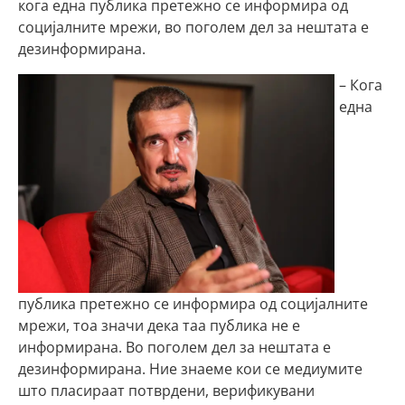
кога една публика претежно се информира од
социјалните мрежи, во поголем дел за нештата е
дезинформирана.
– Кога
една
публика претежно се информира од социјалните
мрежи, тоа значи дека таа публика не е
информирана. Во поголем дел за нештата е
дезинформирана. Ние знаеме кои се медиумите
што пласираат потврдени, верификувани