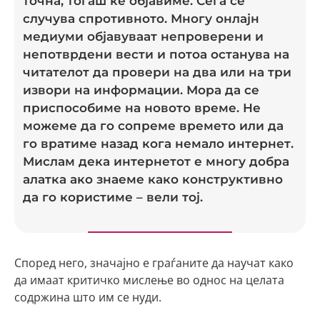
точна, тогаш ќе објавиме. Сега се
случува спротивното. Многу онлајн
медиуми објавуваат непроверени и
непотврдени вести и потоа останува на
читателот да провери на два или на три
извори на информации. Мора да се
приспособиме на новото време. Не
можеме да го сопреме времето или да
го вратиме назад кога немало интернет.
Мислам дека интернетот е многу добра
алатка ако знаеме како конструктивно
да го користиме – вели тој.
Според него, значајно е граѓаните да научат како
да имаат критичко мислење во однос на целата
содржина што им се нуди.