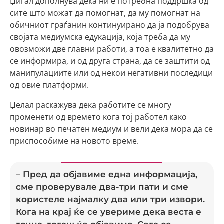
Џигал дополнува дека ни е потребна поддршка од
сите што можат да помогнат, да му помогнат на
обичниот граѓанин континуирано да ја подобрува
својата медиумска едукација, која треба да му
овозможи две главни работи, а тоа е квалитетно да
се информира, и од друга страна, да се заштити од
манипулациите или од некои негативни последици
од овие платформи.
Џелал раскажува дека работите се многу
променети од времето кога тој работел како
новинар во печатен медиум и вели дека мора да се
приспособиме на новото време.
– Пред да објавиме една информација,
сме проверувале два-три пати и сме
користеле најмалку два или три извори.
Кога на крај ќе се увериме дека веста е