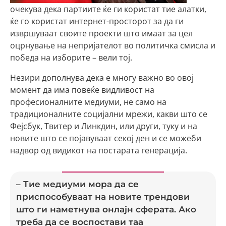
очекува дека партиите ќе ги користат тие алатки,
ќе го користат интернет-просторот за да ги
извршуваат своите проекти што имаат за цел
оцрнување на непријателот во политичка смисла и
победа на изборите – вели тој.
Незири дополнува дека е многу важно во овој
момент да има повеќе видливост на
професионалните медиуми, не само на
традиционалните социјални мрежи, какви што се
Фејсбук, Твитер и Линкдин, или други, туку и на
новите што се појавуваат секој ден и се можеби
надвор од видикот на постарата генерација.
– Тие медиуми мора да се
приспособуваат на новите трендови
што ги наметнува онлајн сферата. Ако
треба да се воспостави таа