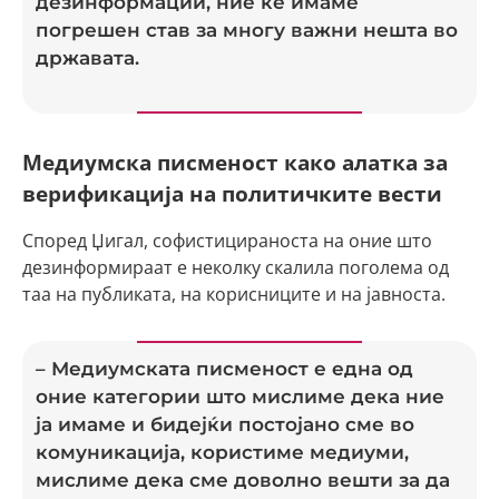
дезинформации, ние ќе имаме
погрешен став за многу важни нешта во
државата.
Медиумска писменост како алатка за
верификација на политичките вести
Според Џигал, софистицираноста на оние што
дезинформираат е неколку скалила поголема од
таа на публиката, на корисниците и на јавноста.
– Медиумската писменост е една од
оние категории што мислиме дека ние
ја имаме и бидејќи постојано сме во
комуникација, користиме медиуми,
мислиме дека сме доволно вешти за да