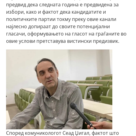
предвид дека следната година е предвидена за
избори, како и фактот дека кандидатите и
политичките партии токму преку овие канали
најлесно допираат до своите потенцијални
гласачи, оформувањето на гласот на граѓаните во
овие услови претставува вистински предизвик.
Според комуникологот Сеад Џигал, фактот што