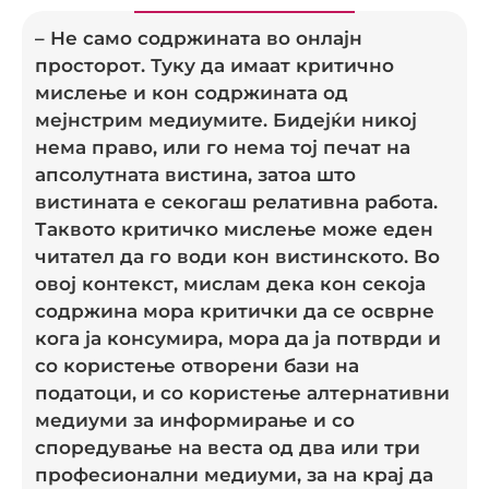
– Не само содржината во онлајн
просторот. Туку да имаат критично
мислење и кон содржината од
мејнстрим медиумите. Бидејќи никој
нема право, или го нема тој печат на
апсолутната вистина, затоа што
вистината е секогаш релативна работа.
Таквото критичко мислење може еден
читател да го води кон вистинското. Во
овој контекст, мислам дека кон секоја
содржина мора критички да се осврне
кога ја консумира, мора да ја потврди и
со користење отворени бази на
податоци, и со користење алтернативни
медиуми за информирање и со
споредување на веста од двa или три
професионални медиуми, за на крај да