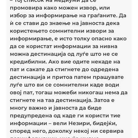
промовира како можен извор, или
избор за информирање на граѓаните. Да
ѝ се стави до знаење на јавноста дека
користењето сомнителни извори за
информирање, е исто толку опасно како
да се користат информации за нивна
можна дестинација од луѓе што не се
кредибилни. Ако вие одите некаде на
пат и сакате да стигнете до одредена
дестинација и притоа патем прашувате
луѓе што ви се сомнителни каде води
овој пат, тогаш можеби никогаш нема да
стигнете на таа дестинација. Затоа е
многу важно и јавноста да биде
предупредена од каде ги користи тие
информации – вели Незири, бидејќи,
според него, доколку некој ни сервира