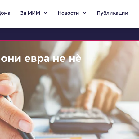
Дома
За МИМ
Новости
Публикации
они евра не нѐ