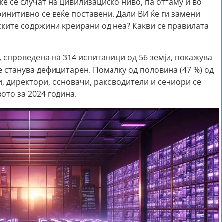
ќе се случат на цивилизациско ниво, па оттаму и во
инитивно се веќе поставени. Дали ВИ ќе ги замени
ките содржини креирани од неа? Какви се правилата
, спроведена на 314 испитаници од 56 земји, покажува
 станува дефицитарен. Помалку од половина (47 %) од
, директори, основачи, раководители и сениори се
ото за 2024 година.