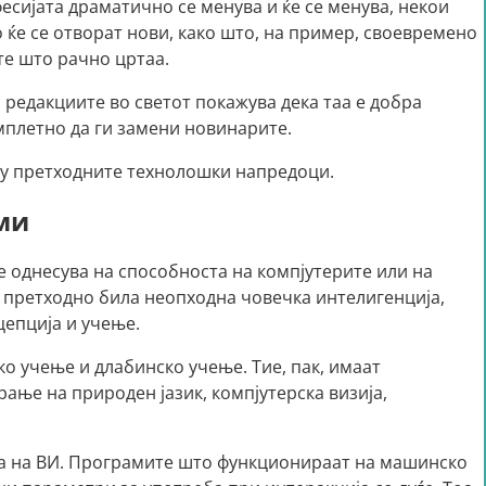
есијата драматично се менува и ќе се менува, некои
о ќе се отворат нови, како што, на пример, своевремено
те што рачно цртаа.
 редакциите во светот покажува дека таа е добра
мплетно да ги замени новинарите.
иту претходните технолошки напредоци.
ми
е однесува на способноста на компјутерите или на
 претходно била неопходна човечка интелигенција,
цепција и учење.
ко учење и длабинско учење. Тие, пак, имаат
ање на природен јазик, компјутерска визија,
а на ВИ. Програмите што функционираат на машинско