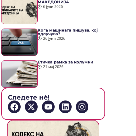
МАКЕДОНИЈА
6 јули 2026
Кога машината пишува, кој
одлучува?
26 јуни 2026
Етичка рамка за колумни
21 мај 2026
Следете нè!