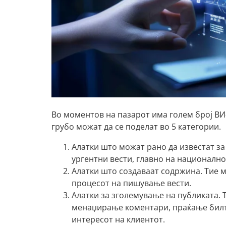
Во моментов на пазарот има голем број ВИ-
грубо можат да се поделат во 5 категории.
Алатки што можат рано да известат за
ургентни вести, главно на национално
Алатки што создаваат содржина. Тие м
процесот на пишување вести.
Алатки за зголемување на публиката. Т
менаџирање коментари, праќање билт
интересот на клиентот.