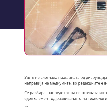
Уште не слегнала прашината од дисрупција
направија на медиумите, во редакциите е в
Се разбира, напредокот на вештачката инт
еден елемент од развивањето на технологија