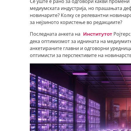
Сѐ уште е рано за одговори какви промени 
медиумската индустрија, но прашањата деф
новинарите? Колку се релевантни новинарс
за нејзиното користење во редакциите?
Последната анкета на
Ројтерс
Институтот
дека оптимизмот за иднината на медиумите
анкетираните главни и одговорни уредници
оптимисти за перспективите на новинарств