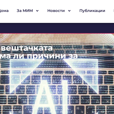
Дома
За МИМ
Новости
Публикации
 вештачката
Има ли причини за