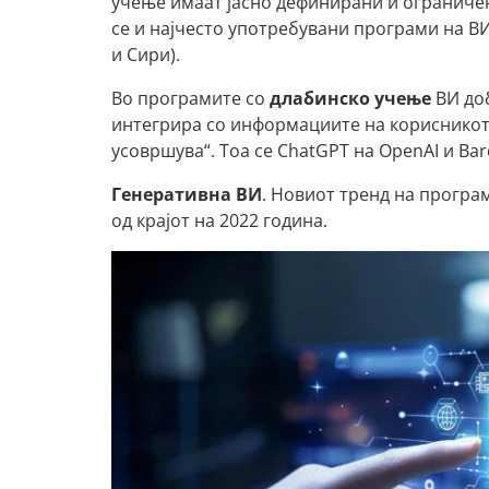
учење имаат јасно дефинирани и ограничен
се и најчесто употребувани програми на ВИ
и Сири).
Во програмите со
длабинско учење
ВИ доб
интегрира со информациите на корисникот п
усовршува“. Тоа се ChatGPT на OpenAI и Bard
Генеративна ВИ
. Новиот тренд на програм
од крајот на 2022 година.