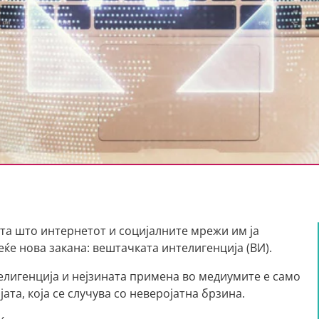
та што интернетот и социјалните мрежи им ја
еќе нова закана: вештачката интелигенција (ВИ).
елигенција и нејзината примена во медиумите е само
та, која се случува со неверојатна брзина.