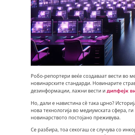
Робо-репортери веќе создаваат вести во м
новинарските стандарди. Новинарите стра
дезинформации, лажни вести и
дипфејк в
Но, дали е навистина сè така црно? Истори
нова технологија во медиумската сфера, ги
новинарството постојано преживува.
Се разбира, тоа секогаш се случува со инк