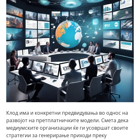
Клод има и конкретни предвидувања во однос на
развојот на претплатничките модели. Смета дека
медиумските организации ќе ги усовршат своите
стратегии за генерирање приходи преку