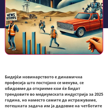
Бидејќи новинарството е динамична
професија што постојано се менува, се
обидовме да откриеме кои ќе бидат
трендовите во медиумската индустрија за 2025
година, но наместо самите да истражуваме,
потешката задача им ја дадовме на четботите