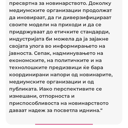
пресвртна за новинарството. Доколку
медиумските организации продолжат
да иновираат, да ги диверзифицираат
своите модели на приходи и да се
придржуваат до етичките стандарди,
индустријата би можела да ја зајакне
својата улога во информирањето на
јавноста. Сепак, надминувањето на
економските, на политичките и на
технолошките предизвици ќе бара
координирани напори од новинарите,
медиумските организации и од
публиката. Иако перспективите се
измешани, отпорноста и
приспособливоста на новинарството
даваат надеж за посветла иднина.“