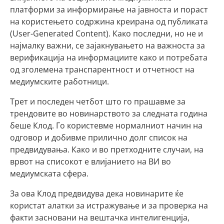
платформи за информирање на јавноста и пораст
на користењето содржина креирана од публиката
(User-Generated Content). Како последни, но не и
најмалку важни, се зајакнувањето на важноста за
верификација на информациите како и потребата
од зголемена транспарентност и отчетност на
медиумските работници.
Трет и последен четбот што го прашавме за
трендовите во новинарството за следната година
беше Клод. Го користевме нормалниот начин на
одговор и добивме прилично долг список на
предвидувања. Како и во претходните случаи, на
врвот на списокот е влијанието на ВИ во
медиумската сфера.
За ова Клод предвидува дека новинарите ќе
користат алатки за истражување и за проверка на
факти засновани на вештачка интелигенција,