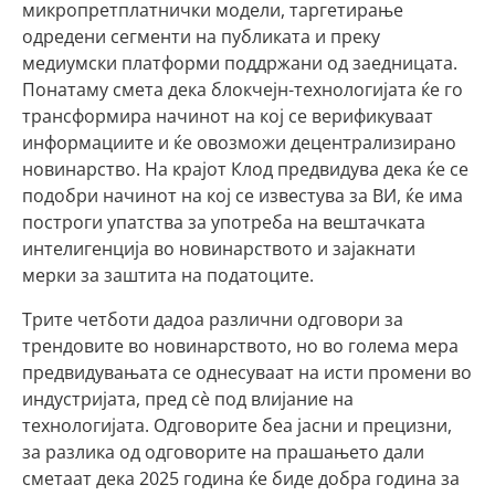
микропретплатнички модели, таргетирање
одредени сегменти на публиката и преку
медиумски платформи поддржани од заедницата.
Понатаму смета дека блокчејн-технологијата ќе го
трансформира начинот на коj се верификуваат
информациите и ќе овозможи децентрализирано
новинарство. На крајот Клод предвидува дека ќе се
подобри начинот на кој се известува за ВИ, ќе има
построги упатства за употреба на вештачката
интелигенција во новинарството и зајакнати
мерки за заштита на податоците.
Трите четботи дадоа различни одговори за
трендовите во новинарството, но во голема мера
предвидувањата се однесуваат на исти промени во
индустријата, пред сè под влијание на
технологијата. Одговорите беа јасни и прецизни,
за разлика од одговорите на прашањето дали
сметаат дека 2025 година ќе биде добра година за