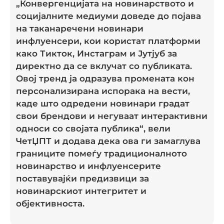
„Конвергенцијата на новинарството и
социјалните медиуми доведе до појава
на таканаречени новинари
инфлуенсери, кои користат платформи
како Тикток, Инстаграм и Јутјуб за
директно да се вклучат со публиката.
Овој тренд ја одразува промената кон
персонализирана испорака на вести,
каде што одредени новинари градат
свои брендови и негуваат интерактивни
односи со својата публика“, вели
ЧетЏПТ и додава дека ова ги замаглува
границите помеѓу традиционалното
новинарство и инфлуенсерите
поставувајќи предизвици за
новинарскиот интегритет и
објективноста.