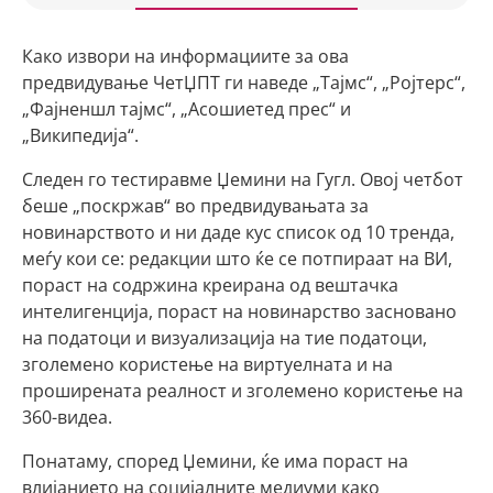
Како извори на информациите за ова
предвидување ЧетЏПТ ги наведе „Тајмс“, „Ројтерс“,
„Фајненшл тајмс“, „Асошиетед прес“ и
„Википедија“.
Следен го тестиравме Џемини на Гугл. Овој четбот
беше „поскржав“ во предвидувањата за
новинарството и ни даде кус список од 10 тренда,
меѓу кои се: редакции што ќе се потпираат на ВИ,
пораст на содржина креирана од вештачка
интелигенција, пораст на новинарство засновано
на податоци и визуализација на тие податоци,
зголемено користење на виртуелната и на
проширената реалност и зголемено користење на
360-видеа.
Понатаму, според Џемини, ќе има пораст на
влијанието на социјалните медиуми како