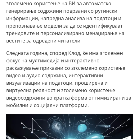
зголемено користење на ВИ за автоматско
генерирање содржини поврзани со рутински
информации, напредна анализа на податоци и
препознавање модели за да се идентификуваат
трендовите и персонализиранo менаџирање на
вестите за одредени читатели.
Следната година, според Клод, ќе има зголемен
фокус на мултимедија и интерактивно
раскажување приказни со зголемено користење
видео и аудио содржина, интерактивни
визуализации на податоци, проширена и
виртуелна реалност и зголемено користење
видеосодржини во кратка форма оптимизирани за
мобилни и социјални платформи.