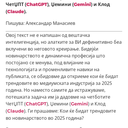
ЧетЏПТ (
), Џемини (
) и Клод
ChatGPT
Gemini
(
).
Claude
Пишува: Александар Манасиев
Овој текст не е напишан од вештачка
интелигенција, но алатките за ВИ дефинитивно беа
вклучени во неговото креирање. Бидејќи
новинарството е динамична професија што
постојано се менува, под влијание на
технологијата и променливите навики на
публиката, се обидовме да откриеме кои ќе бидат
трендовите во медиумската индустрија за 2025
година. Но наместо самите да истражуваме,
потешката задача им ја дадовме на четботите
ЧетЏПТ (
), Џемини (
) и Клод
ChatGPT
Gemini
(
). Ги прашавме: Кои ќе бидат трендовите
Claude
во новинарството во 2025 година?