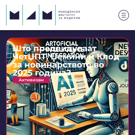
Што предвидуваат
ЧетЏПТ, Џемини и Клод
за новинарството во
2025 година?
Активизам
19 декември 2024