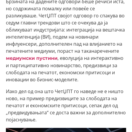
Брзината на дадените одговори беше речиси иста,
но содржината помалку или повеќе се
разликуваше. ЧетЏПТ својот одговор го спакува во
седум главни трендови што се очекува да ја
обликуваат индустријата: интеграција на вештачка
интелигенција (ВИ), подем на новинари
инфлуенсери, дополнителен пад на влијанието на
печатените медиуми, пораст на таканаречените
, еволуција на интерактивно
медиумски пустини
и партиципативно новинарство, предизвици за
слободата на печатот, економски притисоци и
иновации во бизнис-моделите.
Иако дел од она што ЧетЏПТ го наведе не е ништо
ново, на пример предизвиците за слободата на
печатот и економските притисоци, сепак дел од
„предвидувањата“ се доста важни за дополнително
појаснување.