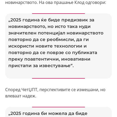
новинарството. На ова прашање Клод одговори:
„2025 година ќе биде предизвик за
новинарството, но исто така нуди
значителен потенцијал новинарството
повторно да се реобмисли, да ги
искористи новите технологии и
повторно да се поврзе со публиката
преку поавтентични, иновативни
пристапи за известување“.
Според ЧетЏПТ, перспективите се измешани, но
влеваат надеж.
„2025 година би можела да биде