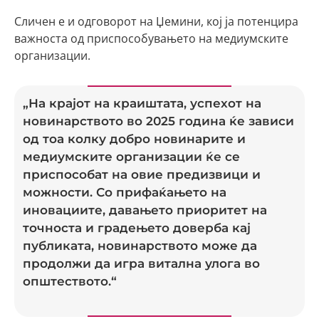
Сличен е и одговорот на Џемини, кој ја потенцира
важноста од приспособувањето на медиумските
организации.
„На крајот на краиштата, успехот на
новинарството во 2025 година ќе зависи
од тоа колку добро новинарите и
медиумските организации ќе се
приспособат на овие предизвици и
можности. Со прифаќањето на
иновациите, давањето приоритет на
точноста и градењето доверба кај
публиката, новинарството може да
продолжи да игра витална улога во
општеството.“