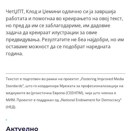
ЧетЏПТ, Клод и Џемини одлично си ја завршија
работата и помогнаа во креирањето на овој текст,
но пред да им се заблагодариме, им дадовме
задача да креираат илустрации за овие
предвидувања. Резултатите не беа најдобри, но им
оставаме можност да се подобрат наредната
година.
Текстот е подготвен во рамки на проектот „Fostering Improved Media
Standards”, што го координира Мрежата за професионализација на
медиумите во Југоисточна Европа (СЕЕНПМ), чија што членка е
МИМ. Проектот е поддржан од „National Endowment for Democracy“
(НЕД).
Актуелно