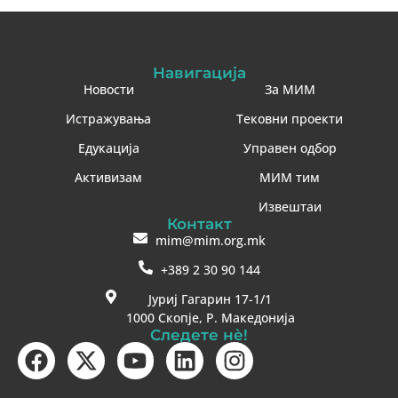
Навигација
Новости
За МИМ
Истражувања
Тековни проекти
Едукација
Управен одбор
Активизам
МИМ тим
Извештаи
Контакт
mim@mim.org.mk
+389 2 30 90 144
Јуриј Гагарин 17-1/1
1000 Скопје, Р. Македонија
Следете нè!