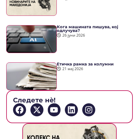
Кога машината пишува, кој
одлучува?
26 јуни 2026
Етичка рамка за колумни
21 мај 2026
Следете нè!