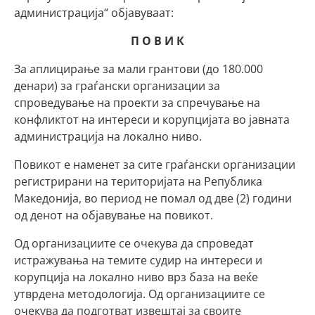
администрација“ објавуваат:
П О В И К
За аплицирање за мали грантови (до 180.000
денари) за граѓански организации за
спроведување на проекти за спречување на
конфликтот на интереси и корупцијата во јавната
администрација на локално ниво.
Повикот е наменет за сите граѓански организации
регистрирани на територијата на Република
Македонија, во период не помал од две (2) години
од денот на објавување на повикот.
Од организациите се очекува да спроведат
истражувања на темите судир на интереси и
корупција на локално ниво врз база на веќе
утврдена методологија. Од организациите се
очекува да подготват извештај за своите