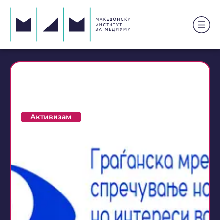
Повик за доделување
мали грантови за
граѓански организации
Активизам
11 јуни 2014