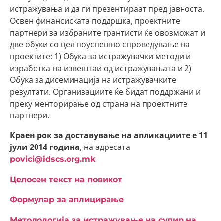
истражувања и да ги презентираат пред јавноста.
Освен финансиската поддршка, проектните
партнери за избраните грантисти ќе овозможат и
две обуки со цел поуспешно спроведување на
проектите: 1) Обука за истражувачки методи и
изработка на извештаи од истражувањата и 2)
Обука за дисеминација на истражувачките
резултати. Организациите ќе бидат поддржани и
преку менторирање од страна на проектните
партнери.
Краен рок за доставување на апликациите е 11
јули 2014 година
, на адресата
povici@idscs.org.mk
Целосен текст на повикот
Формулар за аплицирање
Методологија за истражување на судир на