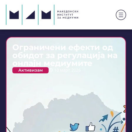
Ограничени ефекти од
обидот за регулација на
онлајн медиумите
Активизам
10 март 2026