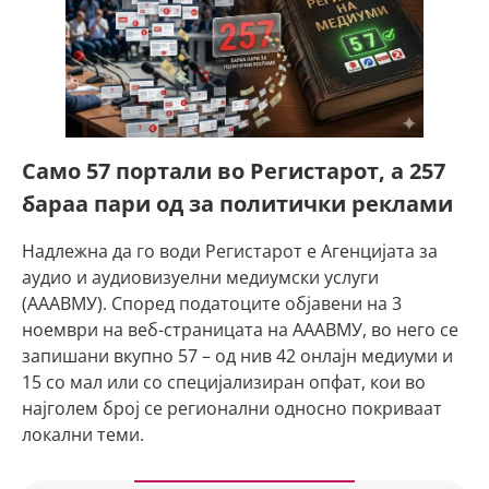
Само 57 портали во Регистарот, а 257
бараа пари од за политички реклами
Надлежна да го води Регистарот е Агенцијата за
аудио и аудиовизуелни медиумски услуги
(АААВМУ). Според податоците објавени на 3
ноември на веб-страницата на АААВМУ, во него се
запишани вкупно 57 – од нив 42 онлајн медиуми и
15 со мал или со специјализиран опфат, кои во
најголем број се регионални односно покриваат
локални теми.