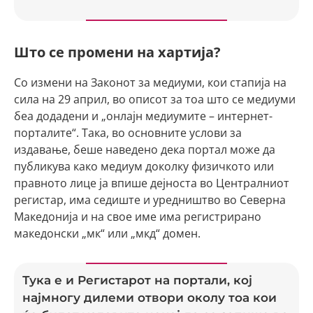
Што се промени на хартија?
Со измени на Законот за медиуми, кои стапија на
сила на 29 април, во описот за тоа што се медиуми
беа додадени и „онлајн медиумите – интернет-
порталите“. Така, во основните услови за
издавање, беше наведено дека портал може да
публикува како медиум доколку физичкото или
правното лице ја впише дејноста во Централниот
регистар, има седиште и уредништво во Северна
Македонија и на свое име има регистрирано
македонски „мк“ или „мкд“ домен.
Тука е и Регистарот на портали, кој
најмногу дилеми отвори околу тоа кои