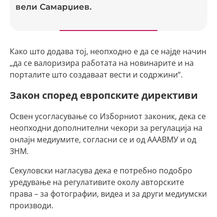
вели Самарџиев.
Како што додава тој, неопходно е да се најде начин
„да се валоризира работата на новинарите и на
порталите што создаваат вести и содржини“.
Закон според европските директиви
Освен усогласување со Изборниот законик, дека се
неопходни дополнителни чекори за регулација на
онлајн медиумите, согласни се и од АААВМУ и од
ЗНМ.
Секуловски нагласува дека е потребно подобро
уредување на регулативите околу авторските
права – за фотографии, видеа и за други медиумски
производи.