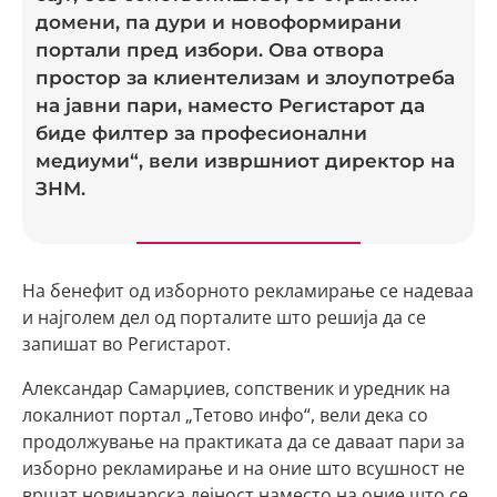
домени, па дури и новоформирани
портали пред избори. Ова отвора
простор за клиентелизам и злоупотреба
на јавни пари, наместо Регистарот да
биде филтер за професионални
медиуми“, вели извршниот директор на
ЗНМ.
На бенефит од изборното рекламирање се надеваа
и најголем дел од порталите што решија да се
запишат во Регистарот.
Александар Самарџиев, сопственик и уредник на
локалниот портал „Тетово инфо“, вели дека со
продолжување на практиката да се даваат пари за
изборно рекламирање и на оние што всушност не
вршат новинарска дејност наместо на оние што се