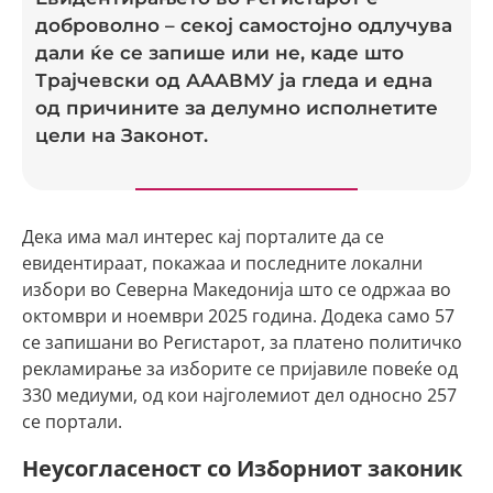
доброволно – секој самостојно одлучува
дали ќе се запише или не, каде што
Трајчевски од АААВМУ ја гледа и една
од причините за делумно исполнетите
цели на Законот.
Дека има мал интерес кај порталите да се
евидентираат, покажаа и последните локални
избори во Северна Македонија што се одржаа во
октомври и ноември 2025 година. Додека само 57
се запишани во Регистарот, за платено политичко
рекламирање за изборите се пријавиле повеќе од
330 медиуми, од кои најголемиот дел односно 257
се портали.
Неусогласеност со Изборниот законик