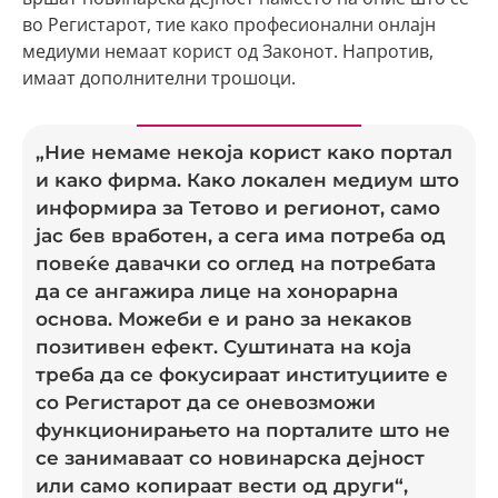
во Регистарот, тие како професионални онлајн
медиуми немаат корист од Законот. Напротив,
имаат дополнителни трошоци.
„Ние немаме некоја корист како портал
и како фирма. Како локален медиум што
информира за Тетово и регионот, само
јас бев вработен, а сега има потреба од
повеќе давачки со оглед на потребата
да се ангажира лице на хонорарна
основа. Можеби е и рано за некаков
позитивен ефект. Суштината на која
треба да се фокусираат институциите е
со Регистарот да се оневозможи
функционирањето на порталите што не
се занимаваат со новинарска дејност
или само копираат вести од други“,