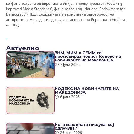
ко-финансирана од Европската Унија, и преку проектот „Fostering
Improved Media Standards”, финансиран од „National Endowment for
Democracy“ (НЕД). Содржината е единствена одговорност на
авторот и не мора да ги одразува ставовите на Европската Унија и
на НЕД.
Актуелно
ЗНМ, МИМ и СЕММ го
промовираа новиот Кодекс на
новинарите на Македонија
7 јули 2026
КОДЕКС НА НОВИНАРИТЕ НА
МАКЕДОНИЈА
6 јули 2026
Кога машината пишува, кој
одлучува?
26 јуни 2026