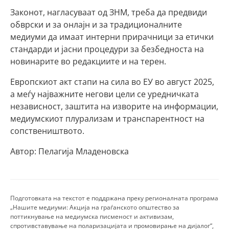
Законот, нагласуваат од ЗНМ, треба да предвиди
обврски и за онлајн и за традиционалните
медиуми да имаат интерни прирачници за етички
стандарди и јасни процедури за безбедноста на
новинарите во редакциите и на терен.
Европскиот акт стапи на сила во ЕУ во август 2025,
а меѓу најважните негови цели се уредничката
независност, заштита на изворите на информации,
медиумскиот плурализам и транспарентност на
сопствеништвото.
Автор: Пелагија Младеновска
Подготовката на текстот е поддржана преку регионалната програма
„Нашите медиуми: Акција на граѓанското општество за
поттикнување на медиумска писменост и активизам,
спротивставување на поларизацијата и промовирање на дијалог“,