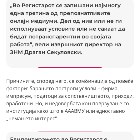
„Во Регистарот се запишани најмногу
една третина од препознатливите
онлајн медиуми. Дел од нив или не ги
исполнуваат условите или не сакаат да
бидат потранспарентни во својата
работа“, вели извршниот директор на
ЗНМ Драган Секуловски.
Причините, според него, се комбинација од повеќе
фактори: барањето построги услови – фирма,
импресум, податоци за сопствеништвото, приходи,
вработени. Но, и недовербата кон поврзување со
институција како што е АААВМУ или едноставно
„немањето интерес“.
Евидентирањето во Регистарот е