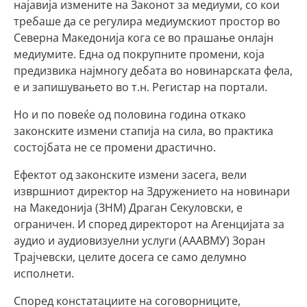
најавија измените на Законот за медиуми, со кои
требаше да се регулира медиумскиот простор во
Северна Македонија кога се во прашање онлајн
медиумите. Една од покрупните промени, која
предизвика најмногу дебата во новинарската фела,
е и запишувањето во т.н. Регистар на портали.
Но и по повеќе од половина година откако
законските измени стапија на сила, во практика
состојбата не се промени драстично.
Ефектот од законските измени засега, вели
извршниот директор на Здружението на новинари
на Македонија (ЗНМ) Драган Секуловски, е
ограничен. И според директорот на Агенцијата за
аудио и аудиовизуелни услуги (АААВМУ) Зоран
Трајчевски, целите досега се само делумно
исполнети.
Според констатациите на соговорниците,