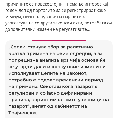
причините се повеќеслојни – немање интерес кај
голем дел од порталите да се регистрираат како
медиум, неисполнување на најавите за
усогласување со други законски акти, потребата од
дополнителни измени на регулативите…
„Сепак, станува збор за релативно
кратка примена на овие одредби, а за
попрецизна анализа врз чија основа ќе
се утврди дали и колку овие измени ги
исполнуваат целите на Законот,
потребно е подолг временски период
на примена. Секогаш кога пазарот е
регулиран и со јасно дефинирани
правила, корист имаат сите учесници на
пазарот“, велат од кабинетот на
Трајчевски.