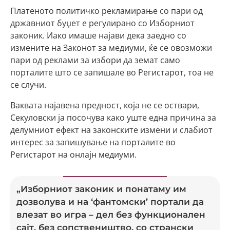
Платеното политичко рекламирање со пари од
државниот буџет е регулирано со Изборниот
законик. Иако имаше најави дека заедно со
измените на Законот за медиуми, ќе се овозможи
пари од реклами за избори да земат само
порталите што се запишале во Регистарот, тоа не
се случи.
Ваквата најавена предност, која не се оствари,
Секуловски ја посочува како уште една причина за
делумниот ефект на законските измени и слабиот
интерес за запишување на порталите во
Регистарот на онлајн медиуми.
„Изборниот законик и понатаму им
дозволува и на ‘фантомски’ портали да
влезат во игра – дел без функционален
сајт, без сопствеништво, со странски