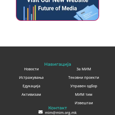
Навигација
Новости
За МИМ
Истражувања
Тековни проекти
Едукација
Управен одбор
Активизам
МИМ тим
Извештаи
Контакт
mim@mim.org.mk