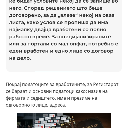
ќе бидат условите некој да се запише во
него. Според решението што беше
договорено, за да „влезе“ некој на оваа
листа, како услов се пропиша да има
најмалку двајца вработени со полно
работно време. За специјализираните
или за портали со мал опфат, потребно е
еден вработен и едно лице со договор
на дело.
Покрај податоците за вработените, за Регистарот
се бараат и основни податоци како: назив на
фирмата и седиштето, име и презиме на
одговорното лице, адреса.