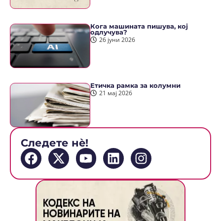
Кога машината пишува, кој
одлучува?
26 јуни 2026
Етичка рамка за колумни
21 мај 2026
Следете нè!