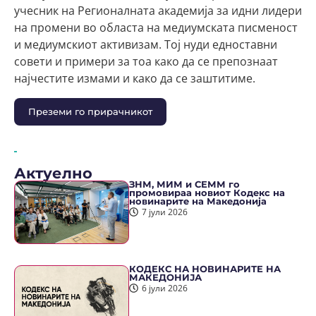
учесник на Регионалната академија за идни лидери
на промени во областа на медиумската писменост
и медиумскиот активизам. Тој нуди едноставни
совети и примери за тоа како да се препознаат
најчестите измами и како да се заштитиме.
Преземи го прирачникот
Актуелно
ЗНМ, МИМ и СЕММ го
промовираа новиот Кодекс на
новинарите на Македонија
7 јули 2026
КОДЕКС НА НОВИНАРИТЕ НА
МАКЕДОНИЈА
6 јули 2026