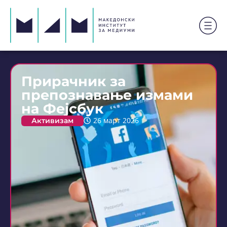
Прирачник за
препознавање измами
на Фејсбук
Активизам
26 март 2026