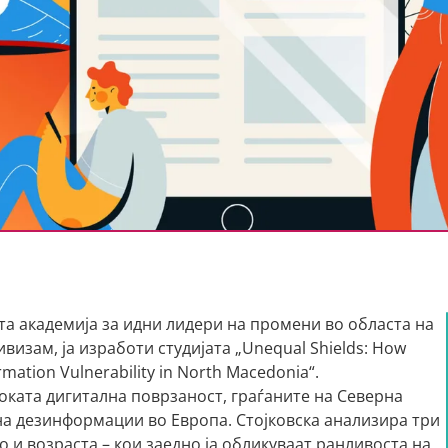
та академија за идни лидери на промени во областа на
изам, ја изработи студијата „Unequal Shields: How
rmation Vulnerability in North Macedonia“.
оката дигитална поврзаност, граѓаните на Северна
на дезинформации во Европа. Стојковска анализира три
 и возраста – кои заедно ја обликуваат ранливоста на