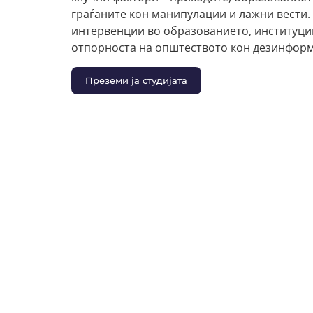
граѓаните кон манипулации и лажни вести.
интервенции во образованието, институциит
отпорноста на општеството кон дезинфор
Преземи ја студијата