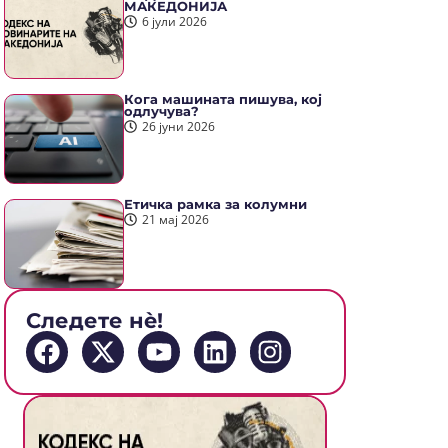
МАКЕДОНИЈА
6 јули 2026
Кога машината пишува, кој
одлучува?
26 јуни 2026
Етичка рамка за колумни
21 мај 2026
Следете нè!