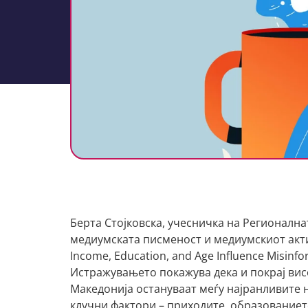
Берта Стојковска, учесничка на Регионална
медиумската писменост и медиумскиот актив
Income, Education, and Age Influence Misinfo
Истражувањето покажува дека и покрај вис
Македонија остануваат меѓу најранливите 
клучни фактори – приходите, образованието