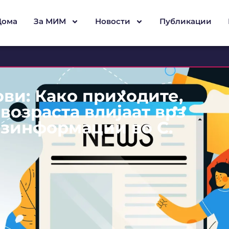
Дома
За МИМ
Новости
Публикации
ви: Како приходите,
возраста влијаат врз
езинформации во С.