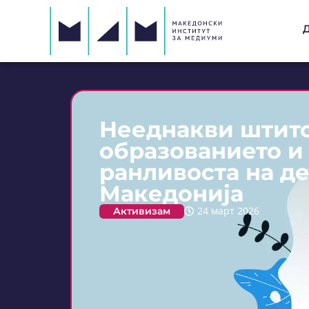
Нееднакви штито
образованието и 
ранливоста на д
Македонија
Активизам
24 март 2026