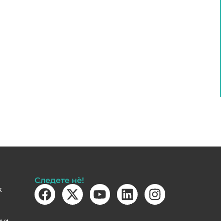
Следете нè!
k