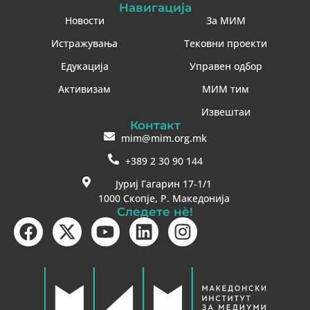
Навигација
Новости
За МИМ
Истражувања
Тековни проекти
Едукација
Управен одбор
Активизам
МИМ тим
Извештаи
Контакт
mim@mim.org.mk
+389 2 30 90 144
Јуриј Гагарин 17-1/1
1000 Скопје, Р. Македонија
Следете нè!