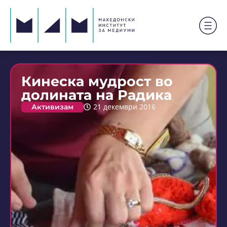
Кинеска мудрост во
долината на Радика
Активизам
21 декември 2016