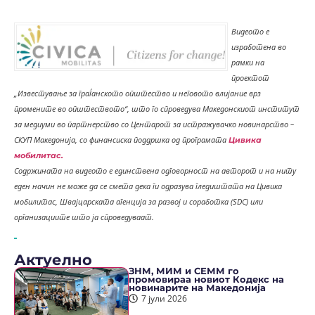
Видеото е
изработена во
рамки на
проектот
„Известување за граѓанското општество и неговото влијание врз
промените во општеството“, што го спроведува Македонскиот институт
за медиуми во партнерство со Центарот за истражувачко новинарство –
СКУП Македонија, со финансиска поддршка од програмата
Цивика
мобилитас.
Содржината на видеото е единствена одговорност на авторот и на ниту
еден начин не може да се смета дека ги одразува гледиштата на Цивика
мобилитас, Швајцарската агенција за развој и соработка (SDC) или
организациите што ја спроведуваат.
Актуелно
ЗНМ, МИМ и СЕММ го
промовираа новиот Кодекс на
новинарите на Македонија
7 јули 2026