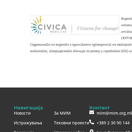
Видеот
негово
инстит
СКУП М
Содржината на видеото е единствена одговорност на авторот и
мобилитас, Швајцарската агенција за развој и соработка (SDC) 
Навигација
Контакт
Новости
За МИМ
mim@mim.org.m
Истражувања
Тековни проекти
+389 2 30 90 144