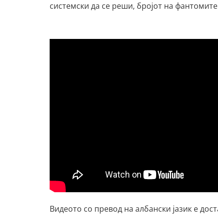
системски да се реши, бројот на фантомите 
Видеото со превод на албански јазик е дос