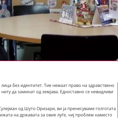
 лица без идентитет. Тие немаат право на здравствено
, ниту да заминат од земјава. Едноставно се невидливи
Сулејман од Шуто Оризари, ви ја пренесуваме голготата
рижата на државата за овие луѓе, чиј проблем наместо