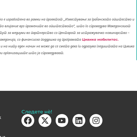
о е изработена во рамки на проектот „Известување за граѓанското општество и
то влијание врз промените во општеството“, што го спроведува Македонскиот
ут за медиуми во партнерство со Центарот за истражувачко новинарство –
акедонија, со финансиска поддршка од програмата
Цивика мобилитас.
 на ниту еден начин не може да се смета дека ги одразува гледиштата на Цивика
или организациите што ја спроведуваат.
Следете нè!
k