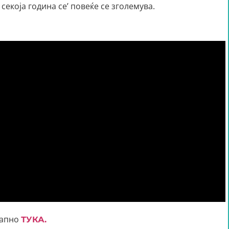
секоја година се’ повеќе се зголемува.
тапно
ТУКА.