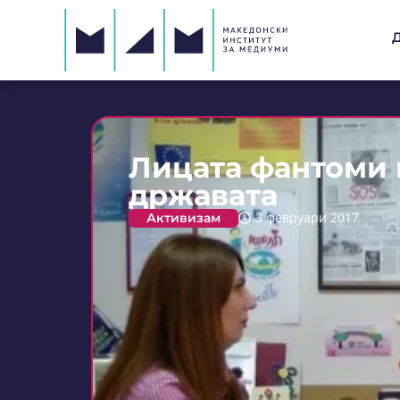
Лицата фантоми 
државата
Активизам
3 февруари 2017