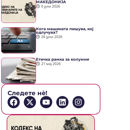
МАКЕДОНИЈА
6 јули 2026
Кога машината пишува, кој
одлучува?
26 јуни 2026
Етичка рамка за колумни
21 мај 2026
Следете нè!