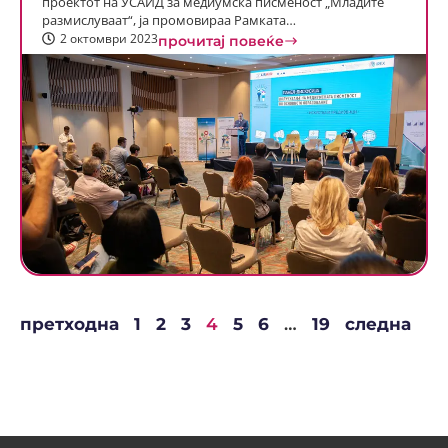
проектот на УСАИД за медиумска писменост „Младите
размислуваат“, ја промовираа Рамката…
2 октомври 2023
прочитај повеќе
претходна
1
2
3
4
5
6
…
19
следна