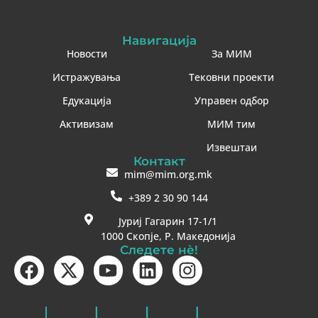
Навигација
Новости
За МИМ
Истражувања
Тековни проекти
Едукација
Управен одбор
Активизам
МИМ тим
Извештаи
Контакт
mim@mim.org.mk
+389 2 30 90 144
Јуриј Гагарин 17-1/1
1000 Скопје, Р. Македонија
Следете нè!