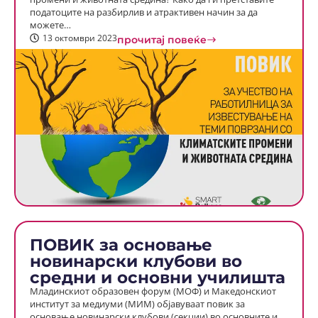
податоците на разбирлив и атрактивен начин за да
можете…
13 октомври 2023
прочитај повеќе
ПОВИК за основање
новинарски клубови во
средни и основни училишта
Младинскиот образовен форум (МОФ) и Македонскиот
институт за медиуми (МИМ) објавуваат повик за
основање новинарски клубови (секции) во основните и