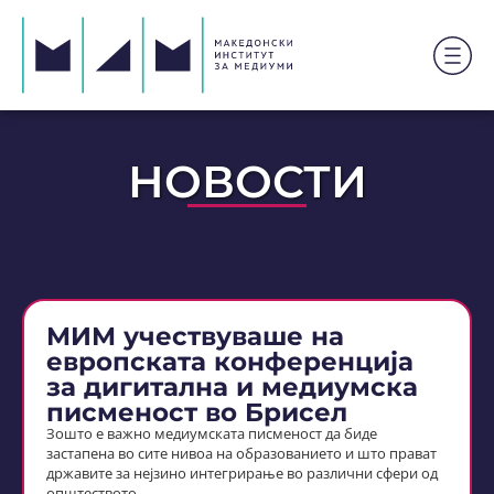
НОВОСТИ
МИМ учествуваше на
европската конференција
за дигитална и медиумска
писменост во Брисел
Зошто е важно медиумската писменост да биде
застапена во сите нивоа на образованието и што прават
државите за нејзино интегрирање во различни сфери од
општеството,…