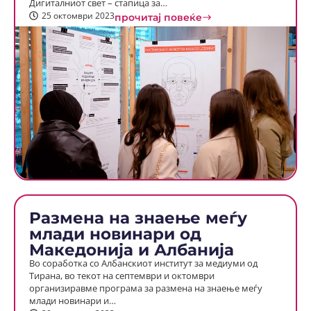
Дигиталниот свет – стапица за…
25 октомври 2023
прочитај повеќе
Размена на знаење меѓу
млади новинари од
Македонија и Албанија
Во соработка со Албанскиот институт за медиуми од
Тирана, во текот на септември и октомври
организиравме програма за размена на знаење меѓу
млади новинари и…