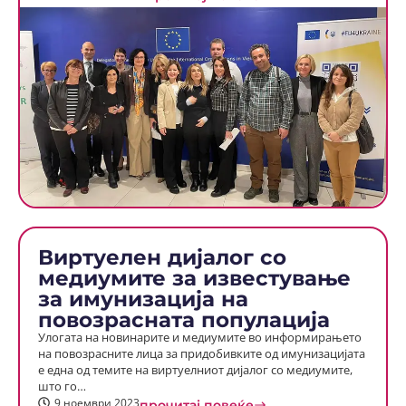
Виртуелен дијалог со
медиумите за известување
за имунизација на
повозрасната популација
Улогата на новинарите и медиумите во информирањето
на повозрасните лица за придобивките од имунизацијата
е една од темите на виртуелниот дијалог со медиумите,
што го…
9 ноември 2023
прочитај повеќе