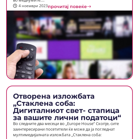
во медиумите….
4 ноември 2023
прочитај повеќе
Отворена изложбата
„Стаклена соба:
Дигиталниот свет- стапица
за вашите лични податоци“
Во следните два месеци во „Europe House“ Скопје, сите
заинтересирани посетители ќе може да ја погледнат
мултимедијалната изложбата „Стаклена соба: