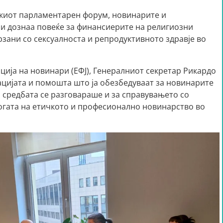
скиот парламентарен форум, новинарите и
и дознаа повеќе за финансиерите на религиозни
зани со сексуалноста и репродуктивното здравје во
ција на новинари (ЕФЈ), Генералниот секретар Рикардо
ацијата и помошта што ја обезбедуваат за новинарите
а средбата се разговараше и за справувањето со
огата на етичкото и професионално новинарство во