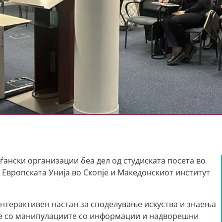
ѓански организации беа дел од студиската посета во
 Европската Унија во Скопје и Македонскиот институт
интерактивен настан за споделување искуства и знаења
ање со манипулациите со информации и надворешни