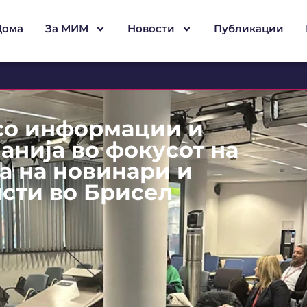
Дома
За МИМ
Новости
Публикации
со информации и
анија во фокусот на
а на новинари и
исти во Брисел