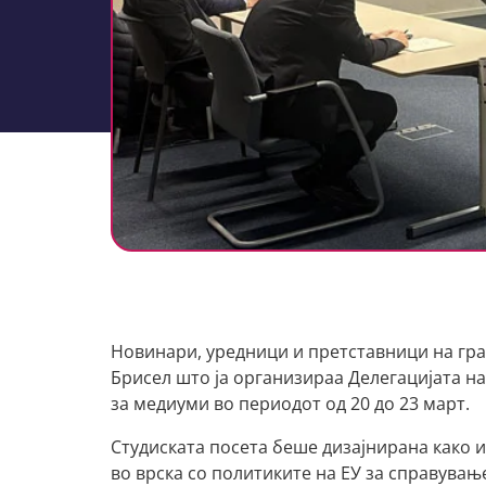
Новинари, уредници и претставници на гра
Брисел што ја организираа Делегацијата на
за медиуми во периодот од 20 до 23 март.
Студиската посета беше дизајнирана како 
во врска со политиките на ЕУ за справув