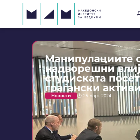
Манипулациите 
надворешни влиј
студиската посет
граѓански актив
Новости
25 март 2024