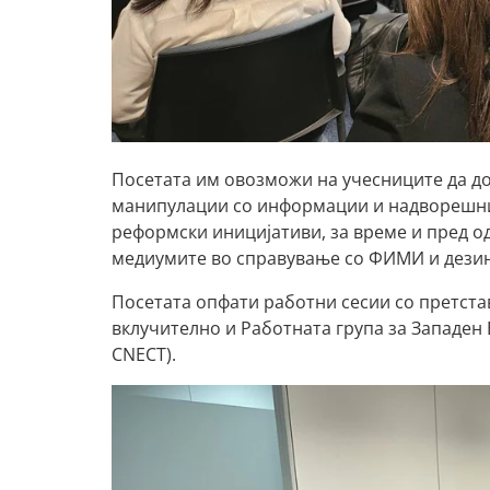
Посетата им овозможи на учесниците да до
манипулации со информации и надворешни 
реформски иницијативи, за време и пред од
медиумите во справување со ФИМИ и дези
Посетата опфати работни сесии со претста
вклучително и Работната група за Западен
CNECT).