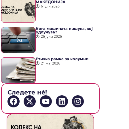
МАКЕДОНИЈА
6 јули 2026
Кога машината пишува, кој
одлучува?
26 јуни 2026
Етичка рамка за колумни
21 мај 2026
Следете нè!