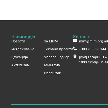
Навигација
Контакт
Новости
За МИМ
mim@mim.org.m
Истражувања
Тековни проекти
+389 2 30 90 144
Едукација
Управен одбор
Јуриј Гагарин 17-
1000 Скопје, Р. 
Активизам
МИМ тим
Извештаи