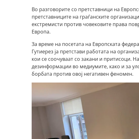
Во разговорите со претставници на Европ
претставниците на граѓанските организаци
екстремисти против човековите права повр
Европа.
За време на посетата на Европската федера
Гутиерез ја претстави работата на организ
кои се соочуваат со закани и притисоци. Н
дезинформации во медиумите, како и за ул
борбата против овој негативен феномен.