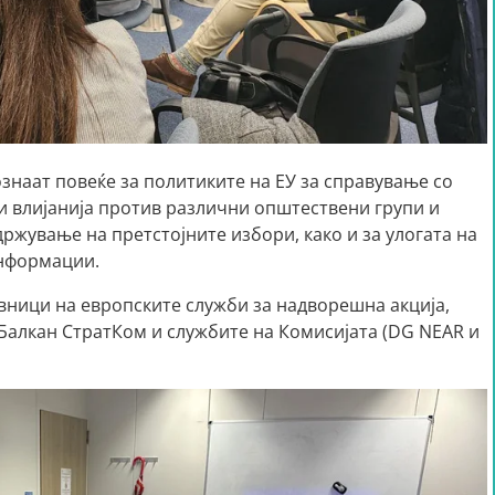
знаат повеќе за политиките на ЕУ за справување со
влијанија против различни општествени групи и
ржување на претстојните избори, како и за улогата на
нформации.
вници на европските служби за надворешна акција,
 Балкан СтратКом и службите на Комисијата (DG NEAR и