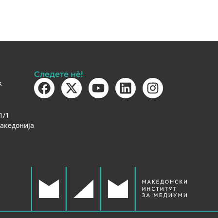
Следете нè!
k
1/1
Македонија