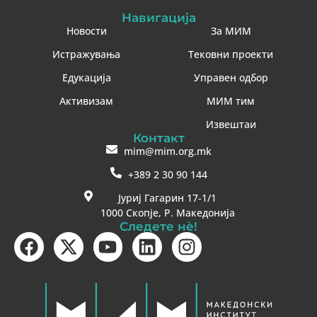
Навигација
Новости
За МИМ
Истражувања
Тековни проекти
Едукација
Управен одбор
Активизам
МИМ тим
Извештаи
Контакт
mim@mim.org.mk
+389 2 30 90 144
Јуриј Гагарин 17-1/1
1000 Скопје, Р. Македонија
Следете нè!