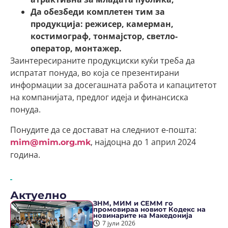
Да обезбеди комплетен тим за
продукција: режисер, камерман,
костимограф, тонмајстор, светло-
оператор, монтажер.
Заинтересираните продукциски куќи треба да
испратат понуда, во која се презентирани
информации за досегашната работа и капацитетот
на компанијата, предлог идеја и финансиска
понуда.
Понудите да се достават на следниот е-пошта:
, најдоцна до 1 април 2024
mim@mim.org.mk
година.
Актуелно
ЗНМ, МИМ и СЕММ го
промовираа новиот Кодекс на
новинарите на Македонија
7 јули 2026