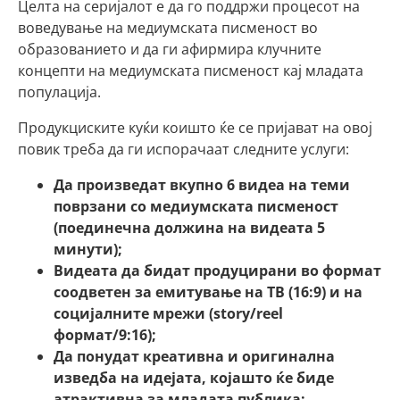
Целта на серијалот е да го поддржи процесот на
воведување на медиумската писменост во
образованието и да ги афирмира клучните
концепти на медиумската писменост кај младата
популација.
Продукциските куќи коишто ќе се пријават на овој
повик треба да ги испорачаат следните услуги:
Да произведат вкупно 6 видеа на теми
поврзани со медиумската писменост
(поединечна должина на видеата 5
минути);
Видеата да бидат продуцирани во формат
соодветен за емитување на ТВ (16:9) и на
социјалните мрежи (
story/reel
формат/9:16);
Да понудат креативна и оригинална
изведба на идејата, којашто ќе биде
атрактивна за младата публика;