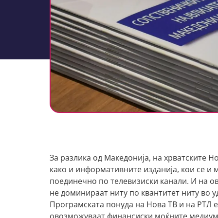
За разлика од Македонија, на хрватските Н
како и информативните изданија, кои се и м
поединечно по телевизиски канали. И на ов
не доминираат ниту по квантитет ниту во у
Програмската понуда на Нова ТВ и на РТЛ е
овозможуваат финансиски моќните медиумс