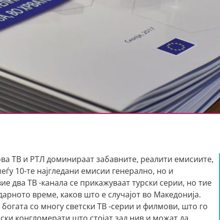
ова ТВ и РТЛ доминираат забавните, реалити емисиите,
еѓу 10-те најгледани емисии генерално, но и
ие два ТВ -канала се прикажуваат турски серии, но тие
дарното време, каков што е случајот во Македонија.
 богата со многу светски ТВ -серии и филмови, што го
ки конгломерати што стојат зад нив и можат да