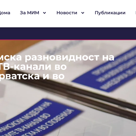
Дома
За МИМ
Новости
Публикации
мска разновидност на
ТВ-канали во
рватска и во