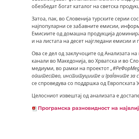
обезбедат богат каталог на светска продукц
Затоа, пак, во Словенија турските серии со
најпопуларни се забавните емисии, инфор
Емисиите од домашна продукција доминираа
и на листата на десет најгледани емисии и
Ова се дел од заклучоците од Анализата на
канали во Македонија, во Хрватска и во Сл
медиуми, во рамки на проектот
„#РеФорМед
општество, институциите и граѓаните за с
се спроведува со поддршка од Европската У
Целосниот извештај од анализата е достапе
Програмска разновидност на највли