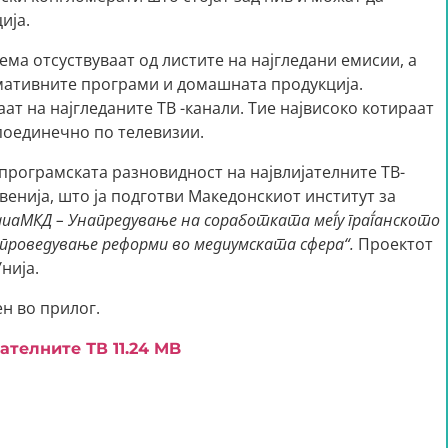
ија.
сема отсуствуваат од листите на најгледани емисии, а
мативните програми и домашната продукција.
т на најгледаните ТВ -канали. Тие највисоко котираат
 поединечно по телевизии.
 програмската разновидност на највлијателните ТВ-
овенија, што ја подготви Македонскиот институт за
иаМКД – Унапредување на соработката меѓу граѓанското
проведување реформи во медиумската сфера“
.
Проектот
нија.
н во прилог.
јателните ТВ
11.24 MB