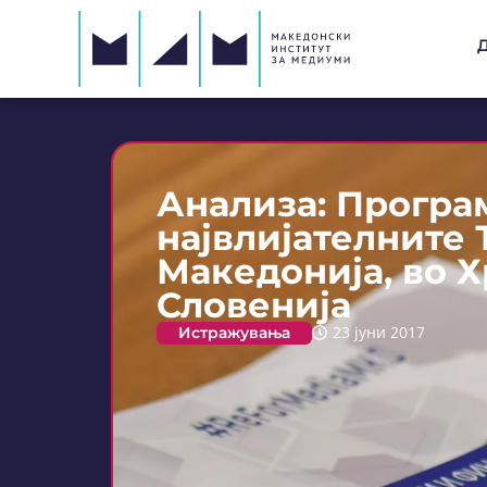
Анализа: Програ
највлијателните 
Македонија, во Х
Словенија
Истражувања
23 јуни 2017