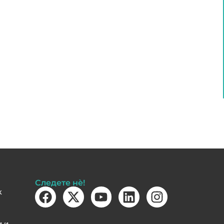
Следете нè!
k