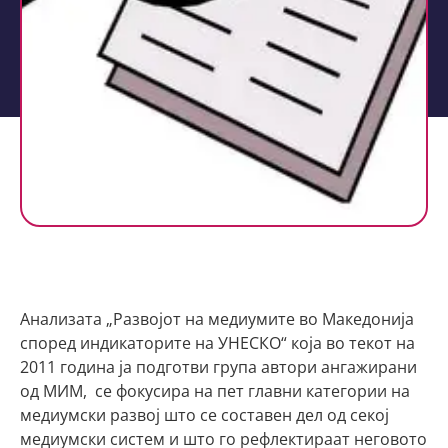
Анализата „Развојот на медиумите во Македонија
според индикаторите на УНЕСКО“ која во текот на
2011 година ја подготви група автори ангажирани
од МИМ, се фокусира на пет главни категории на
медиумски развој што се составен дел од секој
медиумски систем и што го рефлектираат неговото