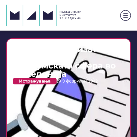
Објавена анализата за
развојот на
медиумската сфера во
Македонија
Истражувања
9 февруари 2012