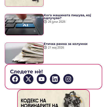
Кога машината пишува, кој
одлучува?
26 јуни 2026
Етичка рамка за колумни
21 мај 2026
Следете нè!