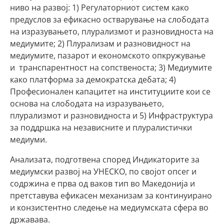
ниво на развој: 1) Регулаторниот систем како
предуслов за ефикасно остварување на слободата
на изразувањето, плурализмот и разновидноста на
медиумите; 2) Плурализам и разновидност на
медиумите, пазарот и економското опкружување
и транспарентност на сопственоста; 3) Медиумите
како платформа за демократска дебата; 4)
Професионален капацитет на институциите кои се
основа на слободата на изразувањето,
плурализмот и разновидноста и 5) Инфраструктура
за поддршка на независните и плуралистички
медиуми.
Анализата, подготвена според Индикаторите за
медиумски развој на УНЕСКО, по својот опсег и
содржина е прва од ваков тип во Македонија и
претставува ефикасен механизам за континуирано
и конзистентно следење на медиумската сфера во
државава.