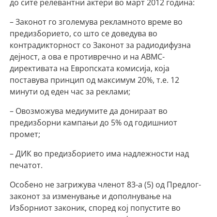
до сите релевантни актери во март 2012 година:
– Законот го зголемува рекламното време во
предизборието, со што се доведува во
контрадикторност со Законот за радиодифузна
дејност, а ова е противречно и на АВМС-
директивата на Европската комисија, која
поставува принцип од максимум 20%, т.е. 12
минути од еден час за реклами;
– Овозможува медиумите да донираат во
предизборни кампањи до 5% од годишниот
промет;
– ДИК во предизборието има надлежности над
печатот.
Особено не загрижува членот 83-а (5) од Предлог-
законот за изменување и дополнување на
Изборниот законик, според кој попустите во