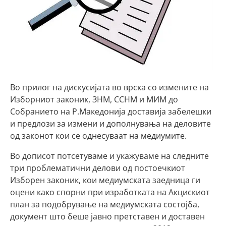
Во прилог на дискусијата во врска со измените на
Изборниот законик, ЗНМ, ССНМ и МИМ до
Собранието на Р.Македонија доставија забелешки
и предлози за измени и дополнувања на деловите
од законот кои се однесуваат на медиумите.
Во дописот потсетуваме и укажуваме на следните
три проблематични делови од постоечкиот
Изборен законик, кои медиумската заедница ги
оцени како спорни при изработката на Акцискиот
план за подобрување на медиумската состојба,
документ што беше јавно претставен и доставен