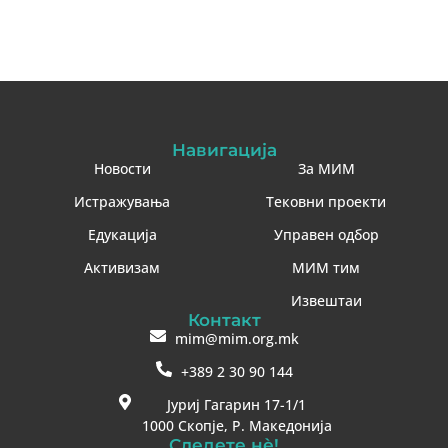
Навигација
Новости
За МИМ
Истражувања
Тековни проекти
Едукација
Управен одбор
Активизам
МИМ тим
Извештаи
Контакт
mim@mim.org.mk
+389 2 30 90 144
Јуриј Гагарин 17-1/1
1000 Скопје, Р. Македонија
Следете нè!