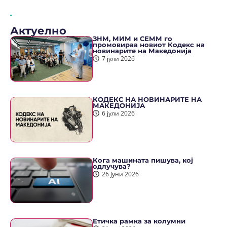
Актуелно
ЗНМ, МИМ и СЕММ го
промовираа новиот Кодекс на
новинарите на Македонија
7 јули 2026
КОДЕКС НА НОВИНАРИТЕ НА
МАКЕДОНИЈА
6 јули 2026
Кога машината пишува, кој
одлучува?
26 јуни 2026
Етичка рамка за колумни