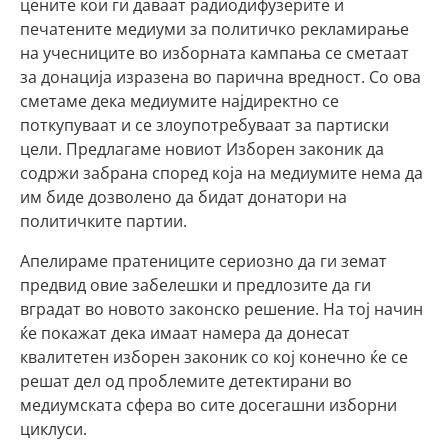
цените кои ги даваат радиодифузерите и
печатените медиуми за политичко рекламирање
на учесниците во изборната кампања се сметаат
за донација изразена во парична вредност. Со ова
сметаме дека медиумите најдиректно се
поткупуваат и се злоупотребуваат за партиски
цели. Предлагаме новиот Изборен законик да
содржи забрана според која на медиумите нема да
им биде дозволено да бидат донатори на
политичките партии.
Апелираме пратениците сериозно да ги земат
предвид овие забелешки и предлозите да ги
вградат во новото законско решение. На тој начин
ќе покажат дека имаат намера да донесат
квалитетен изборен законик со кој конечно ќе се
решат дел од проблемите детектирани во
медиумската сфера во сите досегашни изборни
циклуси.