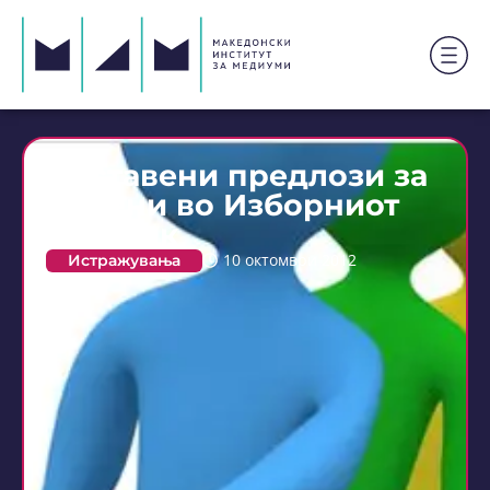
Доставени предлози за
измени во Изборниот
законик
Истражувања
10 октомври 2012