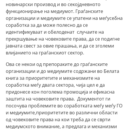
новинарски производ и во секојдневното
функционирање на медиумот. Граѓанските
организации и медиумите се упатени на меѓусебна
соработка за да може полесно да се
идентификуваат и обелоденат случаите на
прекршување на човековите права, да се подигне
јавната свест за овие прашања, и да се зголеми
влијанието на граѓанскиот сектор.
Ова се некои од препораките до граѓанските
организации и до медиумите содржани во Белата
книга за приоритетите и механизмите на
соработка меѓу двата сектора, чија цел е да
придонесе кон поголема промоција и ефикасна
заштита на човековите права. Документот ги
посочува проблемите во соработката меѓу меѓу ГО
и медиумите,приоритетите во различни области
од човековите права на кои треба да се сврти
медиумското внимание, а предлага и механизми