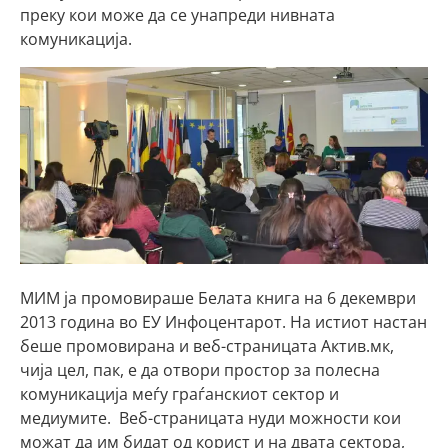
преку кои може да се унапреди нивната
комуникација.
МИМ ја промовираше Белата книга на 6 декември
2013 година во ЕУ Инфоцентарот. На истиот настан
беше промовирана и веб-страницата Актив.мк,
чија цел, пак, е да отвори простор за полесна
комуникација меѓу граѓанскиот сектор и
медиумите. Веб-страницата нуди можности кои
можат да им бидат од корист и на двата сектора,