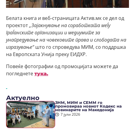
Белата книга и веб-страницата Актив.мк се дел од
проектот
„Зајакнување на соработката меѓу
граѓанските организации и медиумите за
унапредување на човековите права и слободата на
изразување“
што го спроведува МИМ, со поддршка
на Европската Унија преку ЕИДХР.
Повеќе фотографии од промоцијата можете да
погледнете
тука.
Актуелно
ЗНМ, МИМ и СЕММ го
промовираа новиот Кодекс на
новинарите на Македонија
7 јули 2026