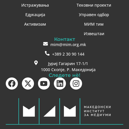
Истражувања
Тековни проекти
Едукација
Управен одбор
Активизам
МИМ тим
Извештаи
Контакт
mim@mim.org.mk
+389 2 30 90 144
Јуриј Гагарин 17-1/1
1000 Скопје, Р. Македонија
Следете нè!