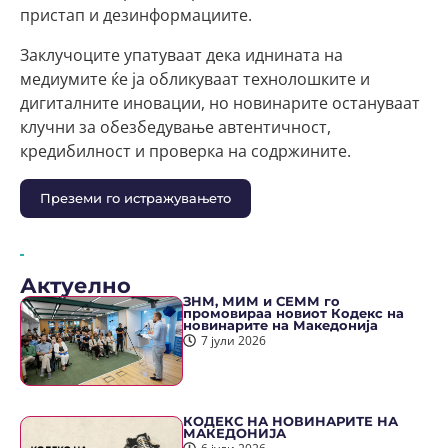
пристап и дезинформациите.
Заклучоците упатуваат дека иднината на
медиумите ќе ја обликуваат технолошките и
дигиталните иновации, но новинарите остануваат
клучни за обезбедување автентичност,
кредибилност и проверка на содржините.
Преземи го истражувањето
Актуелно
ЗНМ, МИМ и СЕММ го
промовираа новиот Кодекс на
новинарите на Македонија
7 јули 2026
КОДЕКС НА НОВИНАРИТЕ НА
МАКЕДОНИЈА