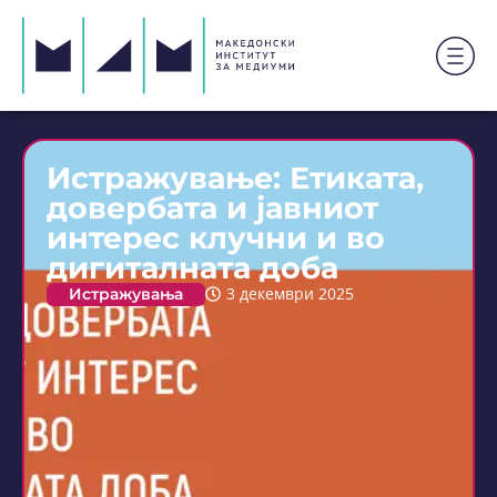
Истражување: Етиката,
довербата и јавниот
интерес клучни и во
дигиталната доба
Истражувања
3 декември 2025