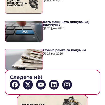
6 јули 2026
Кога машината пишува, кој
одлучува?
26 јуни 2026
Етичка рамка за колумни
21 мај 2026
Следете нè!