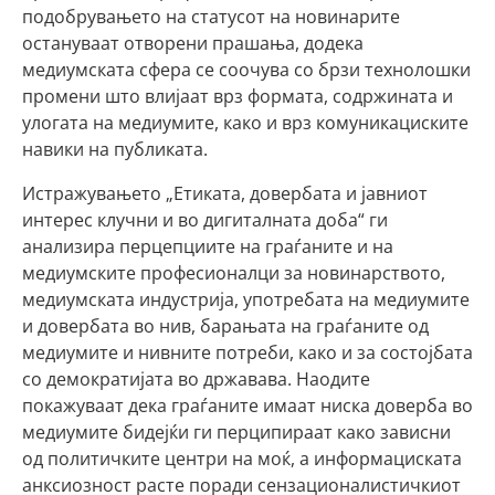
подобрувањето на статусот на новинарите
остануваат отворени прашања, додека
медиумската сфера се соочува со брзи технолошки
промени што влијаат врз формата, содржината и
улогата на медиумите, како и врз комуникациските
навики на публиката.
Истражувањето „Етиката, довербата и јавниот
интерес клучни и во дигиталната доба“ ги
анализира перцепциите на граѓаните и на
медиумските професионалци за новинарството,
медиумската индустрија, употребата на медиумите
и довербата во нив, барањата на граѓаните од
медиумите и нивните потреби, како и за состојбата
со демократијата во државава. Наодите
покажуваат дека граѓаните имаат ниска доверба во
медиумите бидејќи ги перципираат како зависни
од политичките центри на моќ, а информациската
анксиозност расте поради сензационалистичкиот