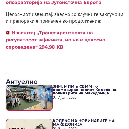
“.
опсерваторија на Југоисточна Европа
Целосниот извештај, заедно со клучните заклучоци
и препораки е прикачен во продолжение:
Извештај „Транспарентноста на
регулаторот зајакната, но не е целосно
спроведена“
294.98 KB
Актуелно
ЗНМ, МИМ и СЕММ го
промовираа новиот Кодекс на
новинарите на Македонија
7 јули 2026
КОДЕКС НА НОВИНАРИТЕ НА
МАКЕДОНИЈА
6 јули 2026