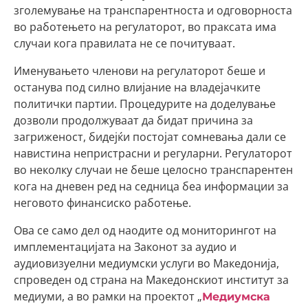
зголемување на транспарентноста и одговорноста
во работењето на регулаторот, во праксата има
случаи кога правилата не се почитуваат.
Именувањето членови на регулаторот беше и
останува под силно влијание на владејачките
политички партии. Процедурите на доделување
дозволи продолжуваат да бидат причина за
загриженост, бидејќи постојат сомневања дали се
навистина непристрасни и регуларни. Регулаторот
во неколку случаи не беше целосно транспарентен
кога на дневен ред на седница беа информации за
неговото финансиско работење.
Ова се само дел од наодите од мониторингот на
имплементацијата на Законот за аудио и
аудиовизуелни медиумски услуги во Македонија,
спроведен од страна на Македонскиот институт за
медиуми, а во рамки на проектот „
Медиумска