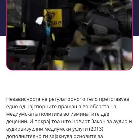
Независноста на регулаторното тело претставува
едно од најспорните прашања во областа на
медиумската политика во изминатите две
децении. И покрај тоа што новиот Закон за аудио и
аудиовизуелни медиумски услуги (2013)
дополнително ги зајакнува основите за