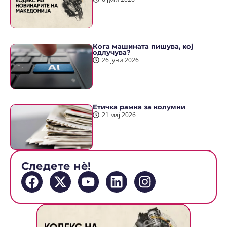
Кога машината пишува, кој
одлучува?
26 јуни 2026
Етичка рамка за колумни
21 мај 2026
Следете нè!