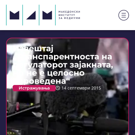
Извештај
„Транспарентноста на
регулаторот зајакната,
но не е целосно
спроведена“
Истражувања
14 септември 2015