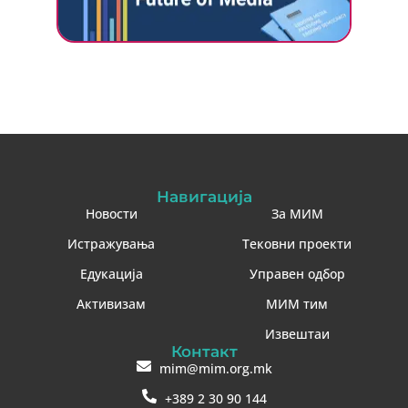
Навигација
Новости
За МИМ
Истражувања
Тековни проекти
Едукација
Управен одбор
Активизам
МИМ тим
Извештаи
Контакт
mim@mim.org.mk
+389 2 30 90 144