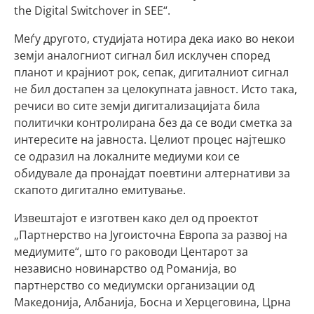
the Digital Switchover in SEE“.
Меѓу другото, студијата нотира дека иако во некои
земји аналогниот сигнал бил исклучен според
планот и крајниот рок, сепак, дигиталниот сигнал
не бил достапен за целокупната јавност. Исто така,
речиси во сите земји дигитализацијата била
политички контролирана без да се води сметка за
интересите на јавноста. Целиот процес најтешко
се одразил на локалните медиуми кои се
обидувале да пронајдат поевтини алтернативи за
скапото дигитално емитување.
Извештајот е изготвен како дел од проектот
„Партнерство на Југоисточна Европа за развој на
медиумите“, што го раководи Центарот за
независно новинарство од Романија, во
партнерство со медиумски организации од
Македонија, Албанија, Босна и Херцеговина, Црна