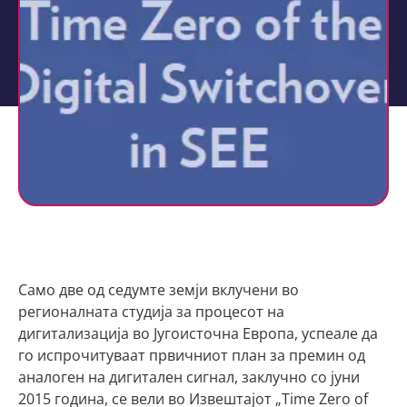
Само две од седумте земји вклучени во
регионалната студија за процесот на
дигитализација во Југоисточна Европа, успеале да
го испрочитуваат првичниот план за премин од
аналоген на дигитален сигнал, заклучно со јуни
2015 година, се вели во Извештајот „Time Zero of