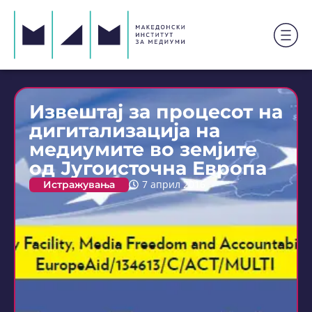
Извештај за процесот на
дигитализација на
медиумите во земјите
од Југоисточна Европа
Истражувања
7 април 2016