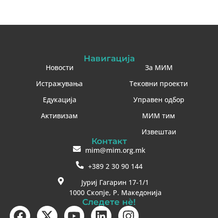
Навигација
Новости
За МИМ
Истражувања
Тековни проекти
Едукација
Управен одбор
Активизам
МИМ тим
Извештаи
Контакт
mim@mim.org.mk
+389 2 30 90 144
Јуриј Гагарин 17-1/1
1000 Скопје, Р. Македонија
Следете нè!