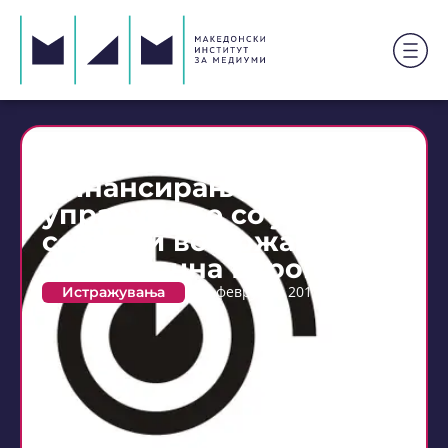
Модели за
финансирање и
управување со јавните
сервиси во државите од
Југоисточна Европа
Истражувања
7 февруари 2017