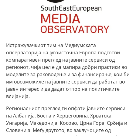
Истражувачкиот тим на Медиумската
опсерваторија на Југоисточна Европа подготви
компаративен преглед на јавните сервиси од
регионот, чија цел е да мапира добри практики во
моделите за раководење и за финансирање, кои би
им овозможиле на јавните сервиси да работат во
јавен интерес и да дадат отпор на политичките
влијанија.
Регионалниот преглед ги опфати јавните сервиси
на Албанија, Босна и Херцеговина, Хрватска,
Унгарија, Македонија, Косово, Црна Гора, Србија и
Словенија. Меѓу другото, во заклучоците од