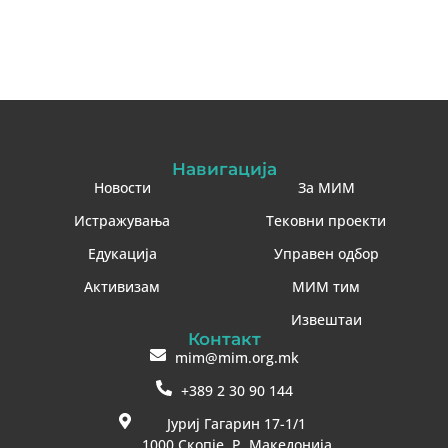
Навигација
Новости
За МИМ
Истражувања
Тековни проекти
Едукација
Управен одбор
Активизам
МИМ тим
Извештаи
Контакт
mim@mim.org.mk
+389 2 30 90 144
Јуриј Гагарин 17-1/1
1000 Скопје, Р. Македонија