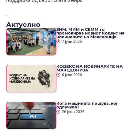
поддршка од Европската Унија.
Актуелно
ЗНМ, МИМ и СЕММ го
промовираа новиот Кодекс на
новинарите на Македонија
7 јули 2026
КОДЕКС НА НОВИНАРИТЕ НА
МАКЕДОНИЈА
6 јули 2026
Кога машината пишува, кој
одлучува?
26 јуни 2026