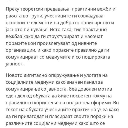
Преку теоретски предавања, практични вежби и
работа во групи, учесниците ги совладуваа
основните елементи на доброто новинарство и
јасното пишување. Исто така, тие практично
вежбаа како да ги структурираат и насочат
пораките кои произлегуваат од нивните
организации, и како пораките правилно да ги
комуницираат со медиумите и со пошироката
јавност.
Новото дигитално опкружување и улогата на
социјалните медиуми како значен канал за
комуницирање со јавноста, беа доволен мотив
еден дел од обуката да биде посветен токму на
правилното користење на онлјан-платфорими. Во
текот на обуката учесниците практично учеа како
да ги прилагодат и пласираат своите пораки на
различните социјални медиуми како што се