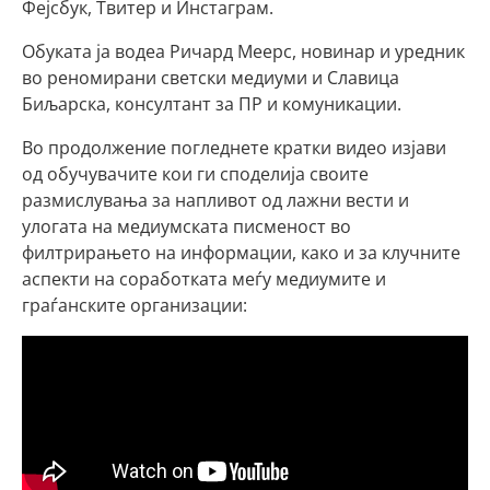
Фејсбук, Твитер и Инстаграм.
Обуката ја водеа Ричард Меерс, новинар и уредник
во реномирани светски медиуми и Славица
Биљарска, консултант за ПР и комуникации.
Во продолжение погледнете кратки видео изјави
од обучувачите кои ги споделија своите
размислувања за напливот од лажни вести и
улогата на медиумската писменост во
филтрирањето на информации, како и за клучните
аспекти на соработката меѓу медиумите и
граѓанските организации: