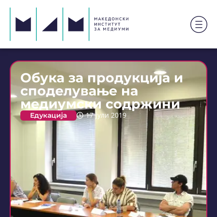
Обука за продукција и
споделување на
медиумски содржини
Едукација
17 јули 2019