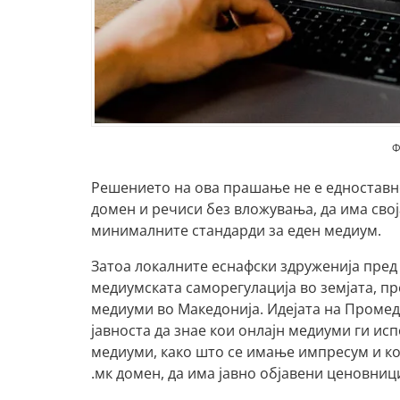
Ф
Решението на ова прашање не е едноставно
домен и речиси без вложувања, да има свој
минималните стандарди за еден медиум.
Затоа локалните еснафски здруженија пред
медиумската саморегулација во земјата, п
медиуми во Македонија. Идејата на Промеди
јавноста да знае кои онлајн медиуми ги и
медиуми, како што се имање импресум и кон
.мк домен, да има јавно објавени ценовниц