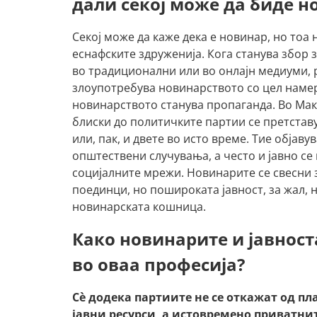
дали секој може да биде н
Секој може да каже дека е новинар, но тоа 
еснафските здруженија. Кога станува збор
во традиционални или во онлајн медиуми, ре
злоупотребува новинарството со цел намерн
новинарството станува пропаганда. Во Мак
блиски до политичките партии се претстав
или, пак, и двете во исто време. Тие објав
општествени случувања, а често и јавно с
социјалните мрежи. Новинарите се свесни 
поединци, но пошироката јавност, за жал, 
новинарската кошница.
Како новинарите и јавност
во оваа професија?
Сè додека партиите не се откажат од п
јавни ресурси, а истовремено приватн