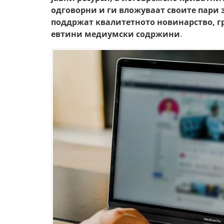
одговорни и ги вложуваат своите пари з
поддржат квалитетното новинарство, г
евтини медиумски содржини
.