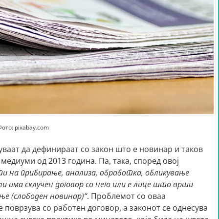
Фото: pixabay.com
уваат да дефинираат со закон што е новинар и таков
медиуми од 2013 година. Па, така, според овој
и на прибирање, анализа, обработка, обликување
 има склучен договор со него или е лице што врши
ње (слободен новинар)“
. Проблемот со оваа
 поврзува со работен договор, а законот се однесува