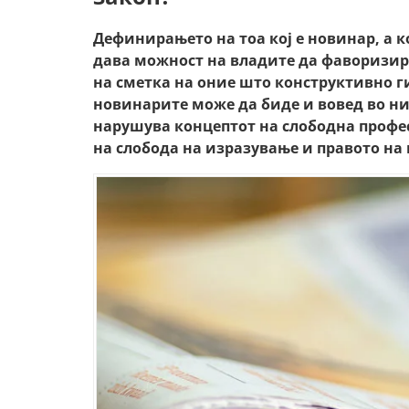
Дефинирањето на тоа кој е новинар, а к
дава можност на владите да фаворизи
на сметка на оние што конструктивно г
новинарите може да биде и вовед во ни
нарушува концептот на слободна професи
на слобода на изразување и правото н