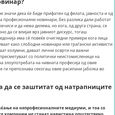
овинар?
не значи дека ќе биде прифатен од фелата, јавноста и од
 за професионални новинари, без разлика дали работат
чиси и да нема дилема, но кога, од друга страна, се
о да се влијае врз јавниот дискурс, тогаш
едонија има сè повеќе очигледни примери кога лица
уваат како слободни новинари или граѓански активисти
уваат колумни, даваат лични осврти на важни
е пресметуваат со политички неистомисленици на
за злоупотребата на нивната професија од овие
не ги препознава секогаш овие расипани јаболка во
а да се заштитат од натрапниците
лаќање на непрофесионалните медиуми, и тоа со
ите компании не станат навистина општествено