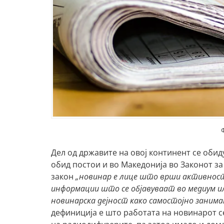
Дел од државите на овој континент се обид
обид постои и во Македонија во Законот за 
закон
„новинар е лице што врши активност
информации што се објавуваат во медиум или
новинарска дејност како самостојно занима
дефиниција е што работата на новинарот се