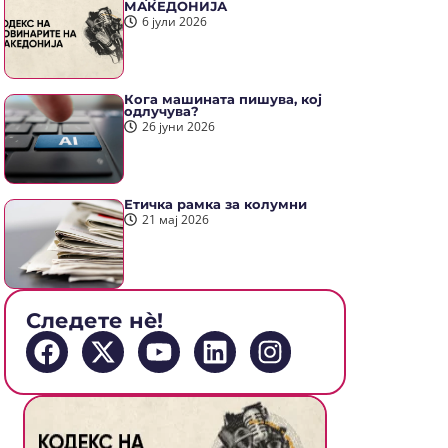
МАКЕДОНИЈА
6 јули 2026
Кога машината пишува, кој
одлучува?
26 јуни 2026
Етичка рамка за колумни
21 мај 2026
Следете нè!