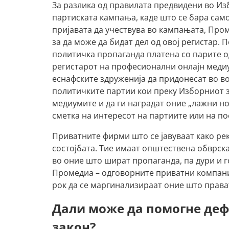
За разлика од правилата предвидени во Из
партиската кампања, каде што се бара само
пријавата да учествува во кампањата, Про
за да може да бидат дел од овој регистар. 
политичка пропаганда платена со парите од
регистарот на професионални онлајн медиум
еснафските здруженија да придонесат во вос
политичките партии кои преку Изборниот 
медиумите и да ги наградат оние „лажни но
сметка на интересот на партиите или на п
Приватните фирми што се јавуваат како ре
состојбата. Тие имаат општествена обврск
во оние што шират пропаганда, па дури и г
Промедиа – одговорните приватни компани
рок да се маргинализираат оние што права
Дали може да помогне деф
закон?