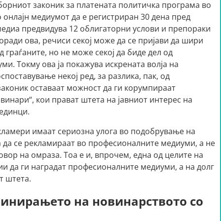
борниот законик за платената политичка програма во
 онлајн медиумот да е регистриран 30 дена пред
медиа предвидува 12 облигаторни услови и препораки
Поради ова, речиси секој може да се пријави да шири
 граѓаните, но не може секој да биде дел од
и. Токму ова ја покажува искрената волја на
поставување некој ред, за разлика, пак, од
законик оставаат можност да ги корумпираат
винари“, кои прават штета на јавниот интерес на
оединци.
кламери имаат сериозна улога во подобрување на
а да се рекламираат во професионалните медиуми, а не
овор на омраза. Тоа е и, впрочем, една од целите на
и да ги наградат професионалните медиуми, а на долг
т штета.
инирањето на новинарството со