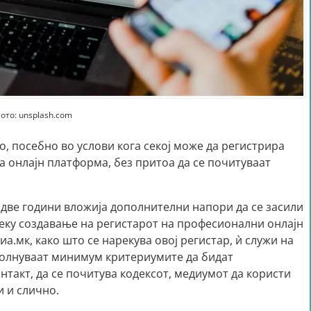
ото: unsplash.com
, посебно во услови кога секој може да регистрира
а онлајн платформа, без притоа да се почитуваат
 две години вложија дополнителни напори да се засили
реку создавање на регистарот на професионални онлајн
а.мк, како што се нарекува овој регистар, ѝ служи на
сполнуваат минимум критериумите да бидат
такт, да се почитува кодексот, медиумот да користи
и и слично.