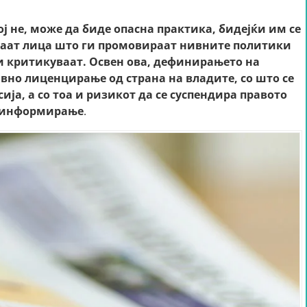
ој не, може да биде опасна практика, бидејќи им се
раат лица што ги промовираат нивните политики
и критикуваат. Освен ова, дефинирањето на
вно лиценцирање од страна на владите, со што се
ја, а со тоа и ризикот да се суспендира правото
а информирање
.