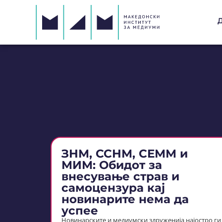
ЗНМ, ССНМ, СЕММ и
МИМ: Обидот за
внесување страв и
самоцензура кај
новинарите нема да
успее
Новинарските и медиумски здруженија најостро ги