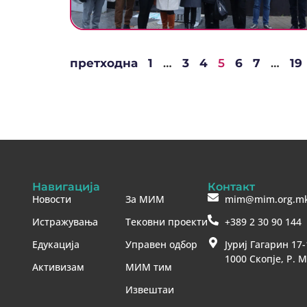
претходна
1
…
3
4
5
6
7
…
19
Навигација
Контакт
Новости
За МИМ
mim@mim.org.m
Истражувања
Тековни проекти
+389 2 30 90 144
Едукација
Управен одбор
Јуриј Гагарин 17-
1000 Скопје, Р. 
Активизам
МИМ тим
Извештаи