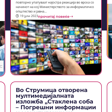
повторно упатуваат најостра реакција во врска со
начинот на кој Министерството за информатичко
општество и јавна…
19 јули 2023
прочитај повеќе
Во Струмица отворена
мултимедијалната
изложба „Стаклена соба
– Погрешни информации