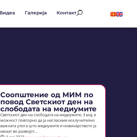
Видеа
Галерија
Контакт
Соопштение од МИМ по
повод Светскиот ден на
слободата на медиумите
Светскиот ден на слободата на медиумите, 3 мај, е
можност повторно да ја нагласиме исклучително
важната улога што медиумите и новинарството ја
имаат во развојот…
3 мај 2023