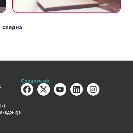
следна
Следете нè!
k
1/1
Македонија