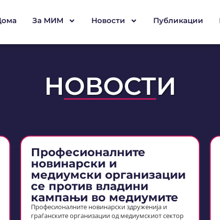
Дома
За МИМ
Новости
Публикации
НОВОСТИ
Професионалните
новинарски и
медиумски организации
се против владини
кампањи во медиумите
Професионалните новинарски здруженија и
граѓанските организации од медиумскиот сектор