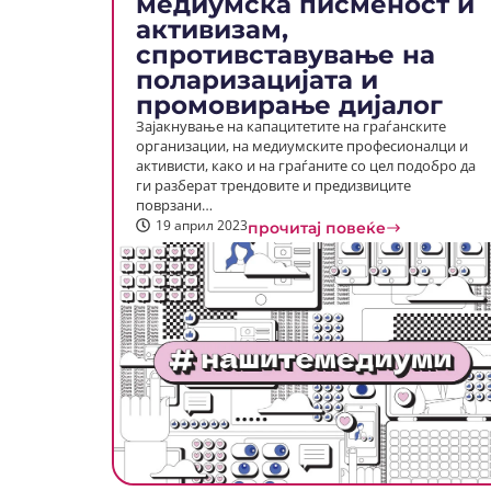
медиумска писменост и
активизам,
спротивставување на
поларизацијата и
промовирање дијалог
Зајакнување на капацитетите на граѓанските
организации, на медиумските професионалци и
активисти, како и на граѓаните со цел подобро да
ги разберат трендовите и предизвиците
поврзани…
19 април 2023
прочитај повеќе