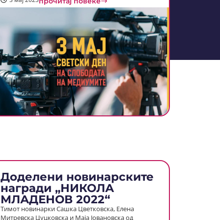
прочитај повеќе
Доделени новинарските
награди „НИКОЛА
МЛАДЕНОВ 2022“
Тимот новинарки Сашка Цветковска, Елена
Митревска Цуцковска и Маја Јовановска од