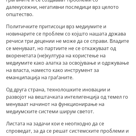
далекусежни, негативни последици врз целото
општество.
Политичките притисоци врз медиумите и
новинарите се проблем со којшто нашата држава
речиси три децении не може да се справи. Владите
се менуваат, но партиите не се откажуваат од
вкоренетата (не)култура на користење на
медиумите како алатка за освојување и одржување
на власта, наместо како инструмент за
еманципација на граѓаните.
Од друга страна, технолошките иновации и
развојот на вештачката интелигенција од темел го
менуваат начинот на функционирање на
медиумските системи ширум светот.
Листата на задачи кои е неопходно да се
спроведат, за да се решат системските проблеми и