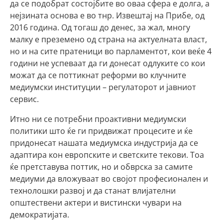
да се подобрат состојбите во оваа сфера е долга, а
нејзината основа е во тнр. Извештај на Прибе, од
2016 година. Од тогаш до денес, за жал, многу
малку е преземено од страна на актуелната власт,
но и на сите пратеници во парламентот, кои веќе 4
години не успеваат да ги донесат одлуките со кои
можат да се поттикнат реформи во клучните
медиумски институции – регулаторот и јавниот
сервис.
Итно ни се потребни проактивни медиумски
политики што ќе ги придвижат процесите и ќе
придонесат нашата медиумска индустрија да се
адаптира кон европските и светските текови. Тоа
ќе претставува поттик, но и обврска за самите
медиуми да вложуваат во својот професионален и
технолошки развој и да станат влијателни
општествени актери и вистински чувари на
демократијата.