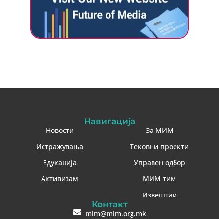
Навигација
Новости
За МИМ
Истражувања
Тековни проекти
Едукација
Управен одбор
Активизам
МИМ тим
Извештаи
Контакт
mim@mim.org.mk