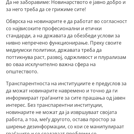
Да не заборавиме: Новинарството е јавно добро и
за него треба да се грижиме сите!
Обврска на новинарите е да работат во согласност
со највисоките професионални и етички
стандарди, а на државата да обезбеди услови за
нивно непречено функционирање. Преку своите
медиумски политики, државата треба да
поттикнува раст, развој, одржливост и плурализам
во оваа исклучително важна сфера на
општеството.
Транспарентноста на институциите е предуслов за
да можат новинарите навремено и точно да ги
информираат граѓаните за сите прашања од јавен
интерес. Без транспарентни институции,
новинарите не можат да ја извршуваат својата
работа, а тоа, меѓу другото, остава простор за
ширење дезинформации, со кои се манипулираат
граѓаните и се создаваат проблеми со