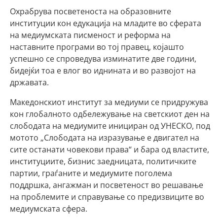
Охрабрува посветеноста на образовните
институции кон едукација на младите во сферата
на медиумската писменост и реформа на
наставните програми во тој правец, којашто
успешно се спроведува изминатите две години,
бидејќи тоа е влог во иднината и во развојот на
државата.
Македонскиот институт за медиуми се придружува
кон глобалното одбележување на светскиот ден на
слободата на медиумите инициран од УНЕСКО, под
мотото „Слободата на изразување е двигател на
сите останати човекови права“ и бара од властите,
институциите, бизнис заедницата, политичките
партии, граѓаните и медиумите поголема
поддршка, ангажман и посветеност во решавање
на проблемите и справување со предизвиците во
медиумската сфера.