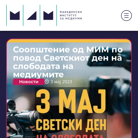
Соопштение од МИМ по
повод Светскиот ден на
слободата на
медиумите
Новости
3 мај 2023