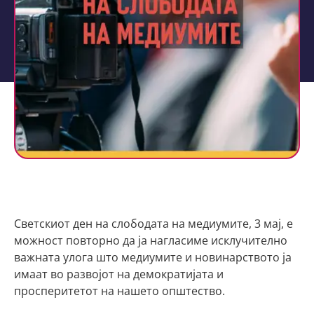
Светскиот ден на слободата на медиумите, 3 мај, е
можност повторно да ја нагласиме исклучително
важната улога што медиумите и новинарството ја
имаат во развојот на демократијата и
просперитетот на нашето општество.