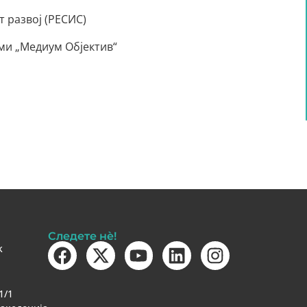
 развој (РЕСИС)
ми „Медиум Објектив“
Следете нè!
k
1/1