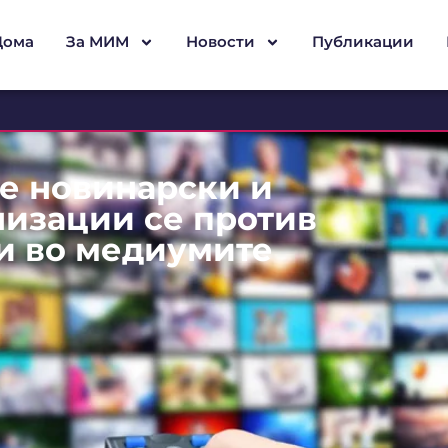
Дома
За МИМ
Новости
Публикации
е новинарски и
изации се против
и во медиумите