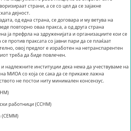
оризираат страни, а се со цел да се зајакне
ката дејност.
дата, од една страна, се договара и му ветува на
веде повторно оваа пракса, а од друга страна
ена ја префрла на здруженијата и организациите кои се
се против праксата со јавни пари да се плаќаат
елно, овој предлог е изработен на нетранспарентен
иот треба да биде повлечен.
 и надлежните институции дека нема да учествуваме на
на МИОА со која се сака да се прикаже лажна
еството не постои ниту минимален консензус.
ЗНМ)
ски работници (ССНМ)
а (СЕММ)