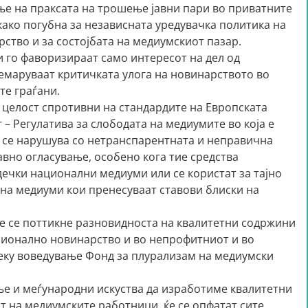
е на праксата на трошење јавни пари во приватните
ако погубна за независната уредувачка политика на
ство и за состојбата на медиумскиот пазар.
и го фаворизираат само интересот на дел од
немаруваат критичката улога на новинарството во
те граѓани.
 целост спротивни на стандардите на Европската
 – Регулатива за слободата на медиумите во која е
р се нарушува со нетранспарентната и неправична
авно огласување, особено кога тие средства
дечки национални медиуми или се користат за тајно
а медиуми кои пренесуваат ставови блиски на
ќе се поттикне разновидноста на квалитетни содржини
сионално новинарство и во непрофитниот и во
реку воведување Фонд за плурализам на медиумски
ње и меѓународни искуства да изработиме квалитетни
от на медиумските работници, ќе се опфатат сите