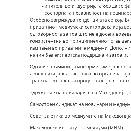
чинители во индустријата без да се фав
неоспорната независност на новинарс
Особено загрижува тенденцијата со која Вла
приватниот медиумски сектор дека ќе ја во
одговорноста за тоа што не е досега вовед
конзистентни во принципиелниот став дека 
кампањи во приватните медиуми. Дополнит
начин без експертска поддршка и затоа ист
Од овие причини, ја информираме јавноста
денешната јавна расправа во организација 
транспарентност за процес за кој во општ
Здружение на новинарите на Македонија (
Самостоен синдикат на новинари и медиум
Совет за етика во медиумите на Македониј
Македонски институт за медиуми (МИМ)