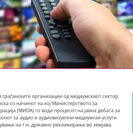
 граѓанските организации од медиумскиот сектор
рска со начинот на кој Министерството за
ација (МИОА) го води процесот на јавна дебата за
онот за аудио и аудиовизуелни медиумски услуги
ување на т.н. државно рекламирање во земјава.