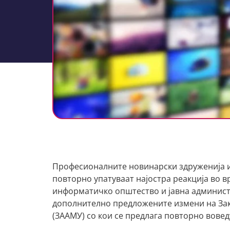
Професионалните новинарски здруженија и
повторно упатуваат најостра реакција во в
информатичко општество и јавна администр
дополнително предложените измени на Зак
(ЗААМУ) со кои се предлага повторно вовед