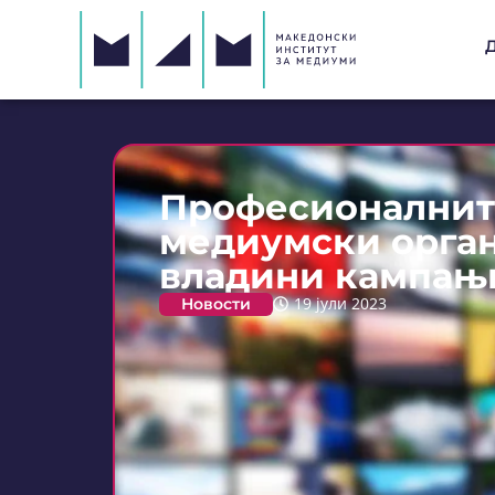
Професионалнит
медиумски орган
владини кампањ
Новости
19 јули 2023