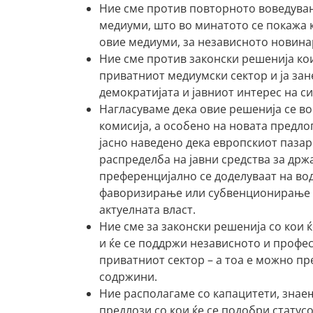
Ние сме против повторното воведувањ
медиуми, што во минатото се покажа к
овие медиуми, за независното новинар
Ние сме против законски решенија ко
приватниот медиумски сектор и ја за
демократијата и јавниот интерес на си
Нагласуваме дека овие решенија се во
комисија, а особено на новата предлог
јасно наведено дека европскиот паза
распределба на јавни средства за држ
преференцијално се доделуваат на во
фаворизирање или субвенционирање н
актуелната власт.
Ние сме за законски решенија со кои 
и ќе се поддржи независното и профе
приватниот сектор – а тоа е можно п
содржини.
Ние располагаме со капацитети, знае
предлози со кои ќе се подобри статус