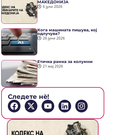
МАКЕДОНИЈА
6 јули 2026
Кога машината пишува, кој
одлучува?
26 јуни 2026
Етичка рамка за колумни
21 мај 2026
Следете нè!