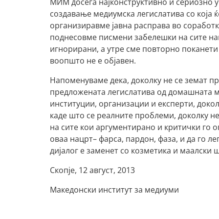
МИМ досега најконструктивно и сериозно у
создавање медиумска легислатива со која 
организиравме јавна расправа во соработк
поднесовме писмени забелешки на сите на
игнорирани, а утре сме повторно поканети д
воопшто не е објавен.
Напоменуваме дека, доколку не се земат п
предложената легислатива од домашната м
институции, организации и експерти, доко
каде што се реалните проблеми, доколку н
на сите кои аргументирано и критички го о
оваа нацрт– фарса, пардон, фаза, и да го л
дијалог е заменет со козметика и маалски 
Скопје, 12 август, 2013
Македонски институт за медиуми