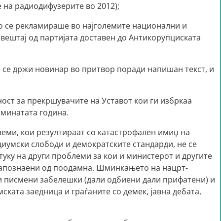
 на радиодифузерите во 2012);
но се рекламираше во најголемите национални и
вештај од партијата доставен до Антикорупциската
и се држи новинар во притвор поради напишан текст, и
рност за прекршувачите на Уставот кои ги избркаа
 минатата година.
леми, кои резултираат со катастрофален имиџ на
иумски слободи и демократските стандарди, не се
уку на други проблеми за кои и министерот и другите
запознаени од поодамна. Шминкањето на нацрт-
и писмени забелешки (дали одбиени дали прифатени) и
ската заедница и граѓаните со демек, јавна дебата,