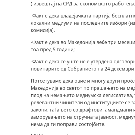
( извештај на СРД за економското работење
-Факт е дека владејачката партија бесплат
локални медиуми на последните избори (из
комисија).
-Факт е дека во Македонија веќе три месец
тоа пред 5 години;
-Факт е дека се уште не е утврдена одгово
новинарите од Собранието на 24 декември
Потсетуваме дека овие и многу други проб
Македонија во светот по прашањето на мед
плод на немањето медиумска легислатива, т
релевантни чинители од институциите се 
закони, гаѓањето со драфтови, амандмани 
заморувањето на стручната јавност, медиум
нема да ги поправи состојбите.