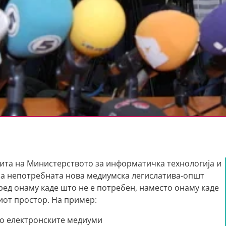
ита на Министерството за информатичка технологија и
на непотребната нова медиумска легислатива-општ
 ред онаму каде што не е потребен, наместо онаму каде
иот простор. На пример:
 во електронските медиуми