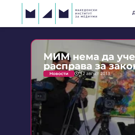
МИМ нема да уче
расправа за зак
Новости
12 август 2013