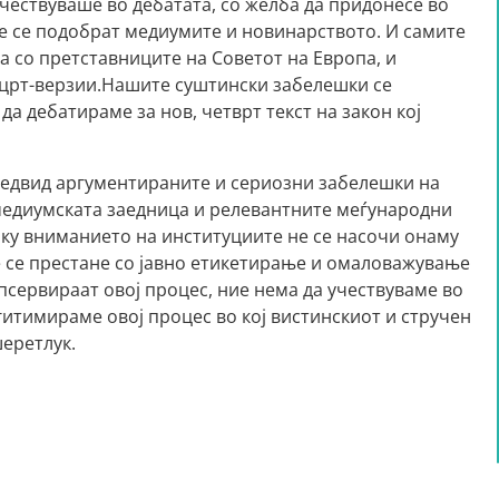
чествуваше во дебатата, со желба да придонесе во
ќе се подобрат медиумите и новинарството. И самите
а со претставниците на Советот на Европа, и
црт-верзии.Нашите суштински забелешки се
а дебатираме за нов, четврт текст на закон кој
редвид аргументираните и сериозни забелешки на
едиумската заедница и релевантните меѓународни
лку вниманието на институциите не се насочи онаму
е се престане со јавно етикетирање и омаловажување
псервираат овој процес, ние нема да учествуваме во
егитимираме овој процес во кој вистинскиот и стручен
шеретлук.