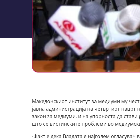
Македонскиот институт за медиуми му чест
јавна администрација на четвртиот нацрт 
закон за медиуми, и на упорноста да стави
што се вистинските проблеми во медиумск
-Факт е дека Владата е најголем огласувач