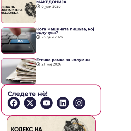
МАКЕДОНИЈА
6 јули 2026
Кога машината пишува, кој
одлучува?
26 јуни 2026
Етичка рамка за колумни
21 мај 2026
Следете нè!