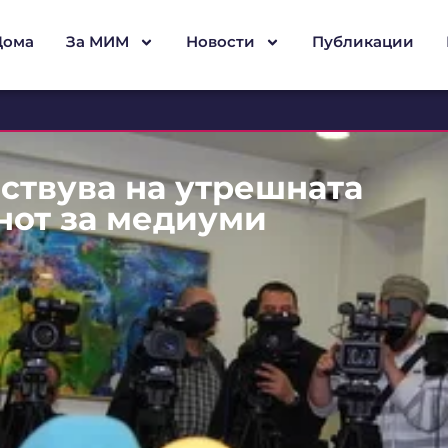
Дома
За МИМ
Новости
Публикации
ствува на утрешната
онот за медиуми