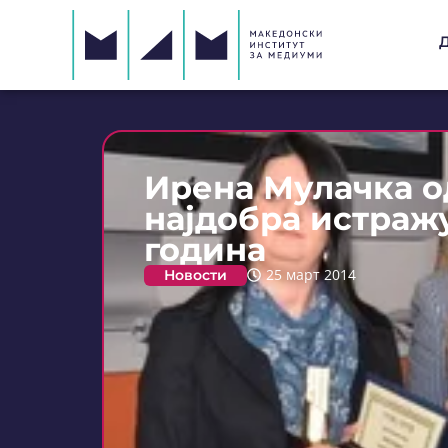
Ирена Мулачка о
најдобра истражу
година
Новости
25 март 2014