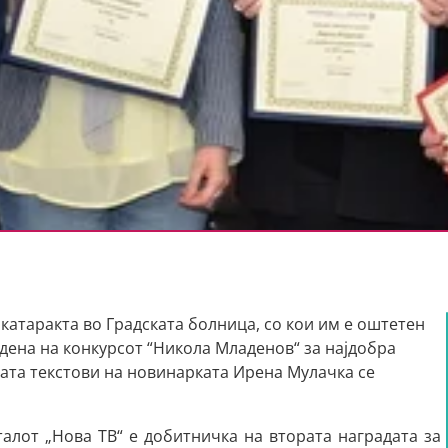
катаракта во Градската болница, со кои им е оштетен
дена на конкурсот “Никола Младенов“ за најдобра
јата текстови на новинарката Ирена Мулачка се
алот „Нова ТВ“ е добитничка на втората наградата за