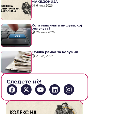
МАКЕДОНИЈА
6 јули 2026
Кога машината пишува, кој
одлучува?
26 јуни 2026
Етичка рамка за колумни
21 мај 2026
Следете нè!