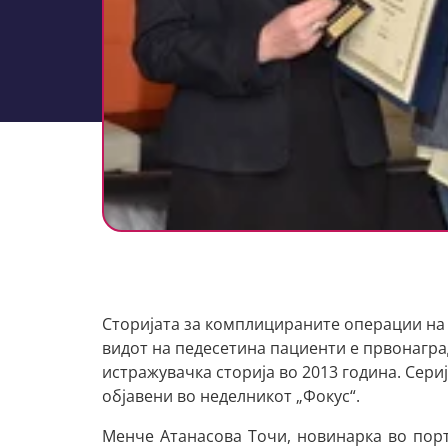
Сторијата за комплицираните операции на 
видот на педесетина пациенти е првонагра
истражувачка сторија во 2013 година. Сери
објавени во неделникот „Фокус“.
Менче Атанасова Точи, новинарка во порт