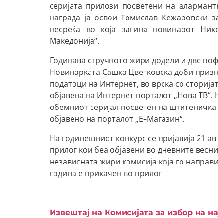
серијата прилози посветени на алармантн
награда ја освои Томислав Кежаровски за
несреќа во која загина новинарот Ник
Македонија“.
Годинава стручното жири додели и две по
Новинарката Сашка Цветковска доби призн
податоци на Интернет, во врска со сторијат
објавена на Интернет порталот „Нова ТВ“
обемниот серијал посветен на штитеничка 
објавено на порталот „Е–Магазин“.
На годинешниот конкурс се пријавија 21 авт
прилог кои беа објавени во дневните весн
независната жири комисија која го направ
година е прикачен во прилог.
Извештај на Комисијата за избор на н