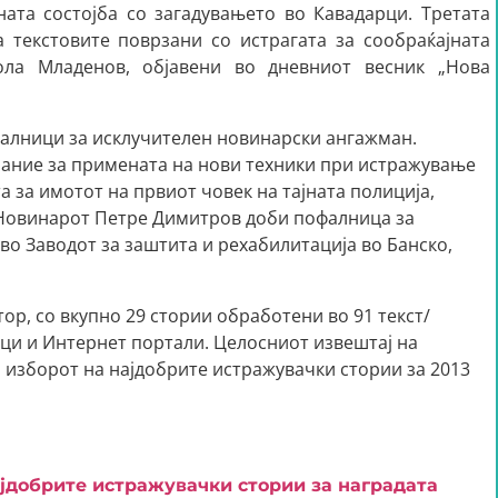
ата состојба со загадувањето во Кавадарци. Третата
 текстовите поврзани со истрагата за сообраќајната
ола Младенов, објавени во дневниот весник „Нова
фалници за исклучителен новинарски ангажман.
ание за примената на нови техники при истражување
а за имотот на првиот човек на тајната полиција,
. Новинарот Петре Димитров доби пофалница за
во Заводот за заштита и рехабилитација во Банско,
ор, со вкупно 29 стории обработени во 91 текст/
ици и Интернет портали. Целосниот извештај на
и изборот на најдобрите истражувачки стории за 2013
ајдобрите истражувачки стории за наградата